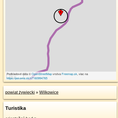
Podkladové dáta ©
OpenStreetMap
vrstva
Freemap.sk
, viac na
100 m
https://poi.oma.sk/n7160994765
powiat żywiecki
»
Wilkowice
Turistika