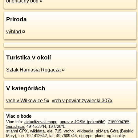
orientačný bod
¤
Príroda
výhľad
¤
Turistika v okolí
Szlak Harnasia Rogacza
¤
V kategóriách
vrch v Wilkowice 5x
,
vrch v powiat żywiecki 307x
Viac o bode
Viac info:
aktualizovať mapu
,
uprav v JOSM (pokročilé)
,
7160994765
,
Súradnice:
49°45'39"N
,
19°8'28"E
stiahni GPX
,
wikidata
, ele: 715, vrchol, wikipedia: pl:Mała Góra (Beskid
Mały), lon: 19.1412642, lat: 49.7609746, og type: place, og locality: