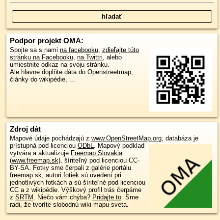
Podpor projekt OMA:
Spojte sa s nami
na facebooku
,
zdieľajte túto
stránku na Facebooku
,
na Twittri
, alebo
umiestnite odkaz na svoju stránku.
Ale hlavne doplňte dáta do Openstreetmap,
články do wikipédie, ...
Zdroj dát
Mapové údaje pochádzajú z
www.OpenStreetMap.org
, databáza je
prístupná pod licenciou
ODbL
.
Mapový podklad
vytvára a aktualizuje
Freemap Slovakia
(www.freemap.sk)
, šíriteľný pod licenciou CC-
BY-SA. Fotky sme čerpali z galérie portálu
freemap.sk, autori fotiek sú uvedení pri
jednotlivých fotkách a sú šíriteľné pod licenciou
CC a z wikipédie. Výškový profil trás čerpáme
z
SRTM
. Niečo vám chýba?
Pridajte to
. Sme
radi, že tvoríte slobodnú wiki mapu sveta.