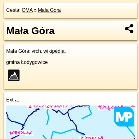
Cesta:
OMA
»
Mała Góra
Mała Góra
Mała Góra
: vrch,
wikipédia
,
gmina Łodygowice
Extra: