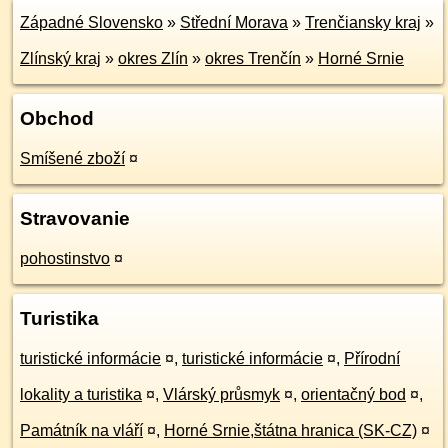
Západné Slovensko
»
Střední Morava
»
Trenčiansky kraj
»
Zlínský kraj
»
okres Zlín
»
okres Trenčín
»
Horné Srnie
Obchod
Smíšené zboží
¤
Stravovanie
pohostinstvo
¤
Turistika
turistické informácie
¤
,
turistické informácie
¤
,
Přírodní
lokality a turistika
¤
,
Vlárský průsmyk
¤
,
orientačný bod
¤
,
Památník na vláří
¤
,
Horné Srnie,štátna hranica (SK-CZ)
¤