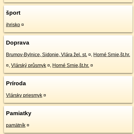
šport
ihrisko
¤
Doprava
Brumov-Bylnice, Sidonie, Vlára žel. st.
¤
,
Horné Srnie,št.hr.
¤
,
Vlárský průsmyk
¤
,
Horné Srnie,št.hr.
¤
Príroda
Vlársky priesmyk
¤
Pamiatky
pamätník
¤