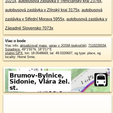
1021x
,
autobusová zastávka v Trenčiansky kraj 2376x
,
autobusová zastávka v Zlínský kraj 3175x
,
autobusová
zastávka v Střední Morava 5955x
,
autobusová zastávka v
Západné Slovensko 7073x
Viac o bode
Viac info:
aktualizovať mapu
,
uprav v JOSM (pokročilé)
,
7110229334
,
Súradnice:
49°1'55"N
,
18°3'17"E
stiahni GPX
, lon: 18.0548669, lat: 49.0320607, og type: place, og
locality: Horné Srnie,