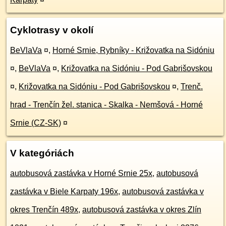
Cyklotrasy v okolí
BeVlaVa
¤
,
Horné Srnie, Rybníky - Križovatka na Sidóniu
¤
,
BeVlaVa
¤
,
Križovatka na Sidóniu - Pod Gabrišovskou
¤
,
Križovatka na Sidóniu - Pod Gabrišovskou
¤
,
Trenč.
hrad - Trenčín žel. stanica - Skalka - Nemšová - Horné
Srnie (CZ-SK)
¤
V kategóriách
autobusová zastávka v Horné Srnie 25x
,
autobusová
zastávka v Biele Karpaty 196x
,
autobusová zastávka v
okres Trenčín 489x
,
autobusová zastávka v okres Zlín