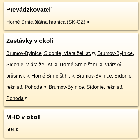
Prevádzkovateľ
Horné Srnie,štátna hranica (SK-CZ)
¤
Zastávky v okolí
Brumov-Bylnice, Sidonie, Vlára žel. st.
¤
,
Brumov-Bylnice,
Sidonie, Vlára žel. st.
¤
,
Horné Srnie,št.hr.
¤
,
Vlárský
průsmyk
¤
,
Horné Srnie,št.hr.
¤
,
Brumov-Bylnice, Sidonie,
rekr. stř. Pohoda
¤
,
Brumov-Bylnice, Sidonie, rekr. stř.
Pohoda
¤
MHD v okolí
504
¤