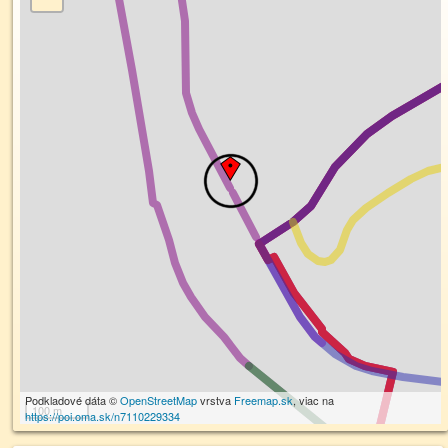
Podkladové dáta ©
OpenStreetMap
vrstva
Freemap.sk
, viac na
100 m
https://poi.oma.sk/n7110229334