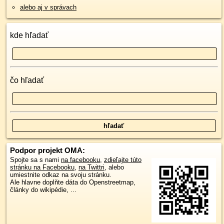
alebo aj v správach
kde hľadať
čo hľadať
Podpor projekt OMA:
Spojte sa s nami
na facebooku
,
zdieľajte túto
stránku na Facebooku
,
na Twittri
, alebo
umiestnite odkaz na svoju stránku.
Ale hlavne doplňte dáta do Openstreetmap,
články do wikipédie, ...