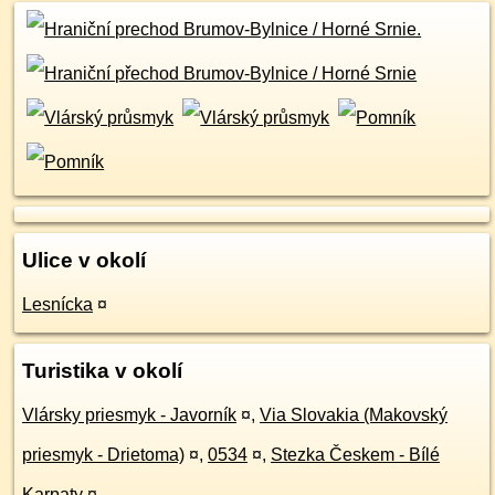
Ulice v okolí
Lesnícka
¤
Turistika v okolí
Vlársky priesmyk - Javorník
¤
,
Via Slovakia (Makovský
priesmyk - Drietoma)
¤
,
0534
¤
,
Stezka Českem - Bílé
Karpaty
¤