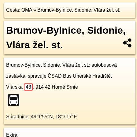
Cesta:
OMA
»
Brumov-Bylnice, Sidonie, Vlára žel. st.
Brumov-Bylnice, Sidonie,
Vlára žel. st.
Brumov-Bylnice, Sidonie, Vlára žel. st.
: autobusová
zastávka, spravuje ČSAD Bus Uherské Hradiště,
Vlárska
43
,
914 42
Horné Srnie
Súradnice:
49°1'55"N
,
18°3'17"E
Extra: