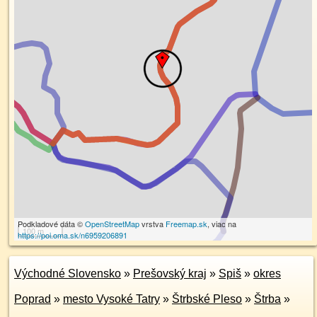
Podkladové dáta ©
OpenStreetMap
vrstva
Freemap.sk
, viac na
100 m
https://poi.oma.sk/n6959206891
Východné Slovensko
»
Prešovský kraj
»
Spiš
»
okres
Poprad
»
mesto Vysoké Tatry
»
Štrbské Pleso
»
Štrba
»