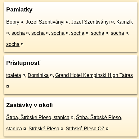
Pamiatky
Bobry
¤
,
Jozef Szentiványi
¤
,
Jozef Szentiványi
¤
,
Kamzík
¤
,
socha
¤
,
socha
¤
,
socha
¤
,
socha
¤
,
socha
¤
,
socha
¤
,
socha
¤
Prístupnosť
toaleta
¤
,
Dominika
¤
,
Grand Hotel Kempinski High Tatras
¤
Zastávky v okolí
Štrba, Štrbské Pleso, stanica
¤
,
Štrba, Štrbské Pleso,
stanica
¤
,
Štrbské Pleso
¤
,
Štrbské Pleso OŽ
¤