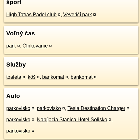
šport
High Tatras Padel club
¤
,
Veveričí park
¤
Voľný čas
park
¤
,
Člnkovanie
¤
Služby
toaleta
¤
,
kôš
¤
,
bankomat
¤
,
bankomat
¤
Auto
parkovisko
¤
,
parkovisko
¤
,
Tesla Destination Charger
¤
,
parkovisko
¤
,
Nabíjacia Stanica Hotel Solisko
¤
,
parkovisko
¤