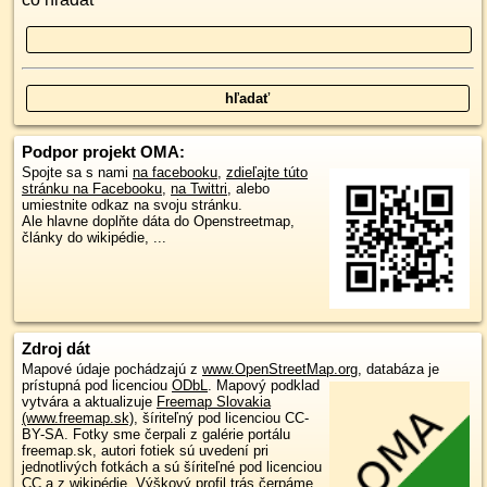
Podpor projekt OMA:
Spojte sa s nami
na facebooku
,
zdieľajte túto
stránku na Facebooku
,
na Twittri
, alebo
umiestnite odkaz na svoju stránku.
Ale hlavne doplňte dáta do Openstreetmap,
články do wikipédie, ...
Zdroj dát
Mapové údaje pochádzajú z
www.OpenStreetMap.org
, databáza je
prístupná pod licenciou
ODbL
.
Mapový podklad
vytvára a aktualizuje
Freemap Slovakia
(www.freemap.sk)
, šíriteľný pod licenciou CC-
BY-SA. Fotky sme čerpali z galérie portálu
freemap.sk, autori fotiek sú uvedení pri
jednotlivých fotkách a sú šíriteľné pod licenciou
CC a z wikipédie. Výškový profil trás čerpáme