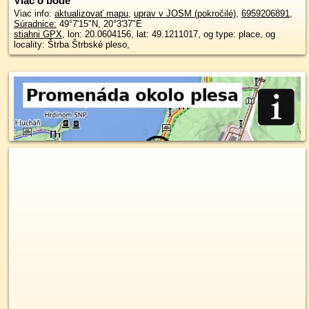
Viac o bode
Viac info:
aktualizovať mapu
,
uprav v JOSM (pokročilé)
,
6959206891
,
Súradnice:
49°7'15"N
,
20°3'37"E
stiahni GPX
, lon: 20.0604156, lat: 49.1211017, og type: place, og
locality: Štrba Štrbské pleso,