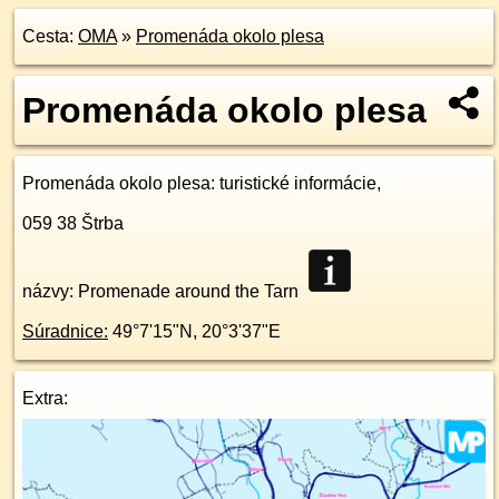
Cesta:
OMA
»
Promenáda okolo plesa
Promenáda okolo plesa
Promenáda okolo plesa
: turistické informácie,
059 38
Štrba
názvy: Promenade around the Tarn
Súradnice:
49°7'15"N
,
20°3'37"E
Extra: