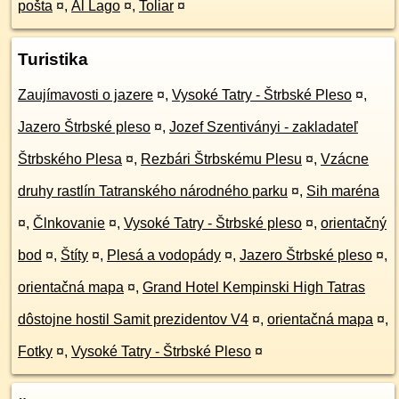
pošta
¤
,
Al Lago
¤
,
Toliar
¤
Turistika
Zaujímavosti o jazere
¤
,
Vysoké Tatry - Štrbské Pleso
¤
,
Jazero Štrbské pleso
¤
,
Jozef Szentiványi - zakladateľ
Štrbského Plesa
¤
,
Rezbári Štrbskému Plesu
¤
,
Vzácne
druhy rastlín Tatranského národného parku
¤
,
Sih maréna
¤
,
Člnkovanie
¤
,
Vysoké Tatry - Štrbské pleso
¤
,
orientačný
bod
¤
,
Štíty
¤
,
Plesá a vodopády
¤
,
Jazero Štrbské pleso
¤
,
orientačná mapa
¤
,
Grand Hotel Kempinski High Tatras
dôstojne hostil Samit prezidentov V4
¤
,
orientačná mapa
¤
,
Fotky
¤
,
Vysoké Tatry - Štrbské Pleso
¤