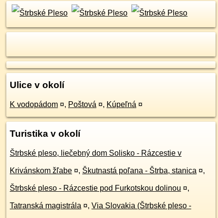
Ulice v okolí
K vodopádom
¤
,
Poštová
¤
,
Kúpeľná
¤
Turistika v okolí
Štrbské pleso, liečebný dom Solisko - Rázcestie v
Krivánskom žľabe
¤
,
Škutnastá poľana - Štrba, stanica
¤
,
Štrbské pleso - Rázcestie pod Furkotskou dolinou
¤
,
Tatranská magistrála
¤
,
Via Slovakia (Štrbské pleso -