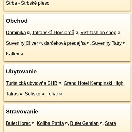
Štrba - Štrbské pleso
Obchod
Dominika
¤
,
Tatranská Horciareň
¤
,
Vist fashion shop
¤
,
Suveníry Oliver
¤
,
darčeková predajňa
¤
,
Suveníry Tatry
¤
,
Kaffex
¤
Ubytovanie
Turistická ubytovňa SHB
¤
,
Grand Hotel Kempinski High
Tatras
¤
,
Solisko
¤
,
Toliar
¤
Stravovanie
Bufet Horec
¤
,
Koliba Patria
¤
,
Bufet Gentian
¤
,
Stará