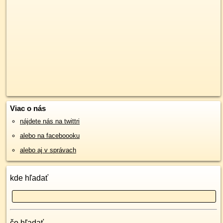
Viac o nás
nájdete nás na twittri
alebo na faceboooku
alebo aj v správach
kde hľadať
čo hľadať