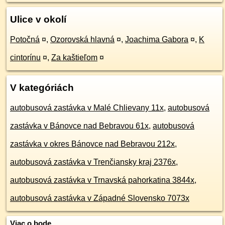
Ulice v okolí
Potočná
¤
,
Ozorovská hlavná
¤
,
Joachima Gabora
¤
,
K
cintorínu
¤
,
Za kaštieľom
¤
V kategóriách
autobusová zastávka v Malé Chlievany 11x
,
autobusová
zastávka v Bánovce nad Bebravou 61x
,
autobusová
zastávka v okres Bánovce nad Bebravou 212x
,
autobusová zastávka v Trenčiansky kraj 2376x
,
autobusová zastávka v Trnavská pahorkatina 3844x
,
autobusová zastávka v Západné Slovensko 7073x
Viac o bode