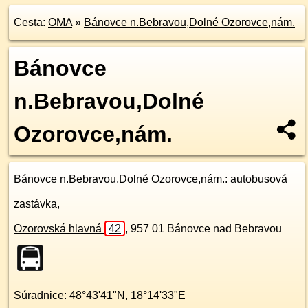
Cesta:
OMA
»
Bánovce n.Bebravou,Dolné Ozorovce,nám.
Bánovce
n.Bebravou,Dolné
Ozorovce,nám.
Bánovce n.Bebravou,Dolné Ozorovce,nám.
: autobusová
zastávka,
Ozorovská hlavná
42
,
957 01
Bánovce nad Bebravou
Súradnice:
48°43'41"N
,
18°14'33"E