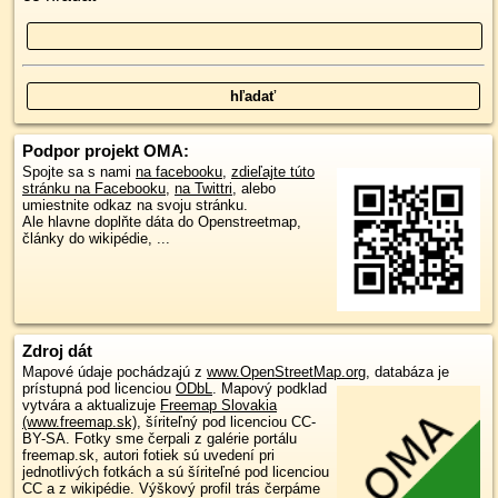
Podpor projekt OMA:
Spojte sa s nami
na facebooku
,
zdieľajte túto
stránku na Facebooku
,
na Twittri
, alebo
umiestnite odkaz na svoju stránku.
Ale hlavne doplňte dáta do Openstreetmap,
články do wikipédie, ...
Zdroj dát
Mapové údaje pochádzajú z
www.OpenStreetMap.org
, databáza je
prístupná pod licenciou
ODbL
.
Mapový podklad
vytvára a aktualizuje
Freemap Slovakia
(www.freemap.sk)
, šíriteľný pod licenciou CC-
BY-SA. Fotky sme čerpali z galérie portálu
freemap.sk, autori fotiek sú uvedení pri
jednotlivých fotkách a sú šíriteľné pod licenciou
CC a z wikipédie. Výškový profil trás čerpáme