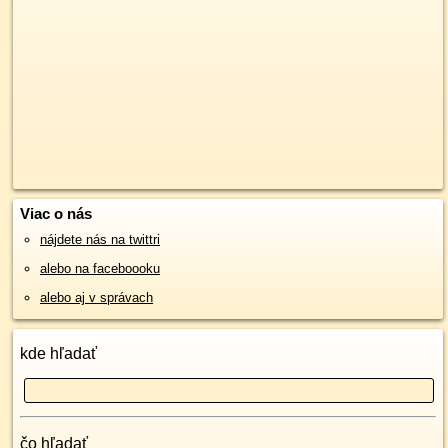
Viac o nás
nájdete nás na twittri
alebo na faceboooku
alebo aj v správach
kde hľadať
čo hľadať