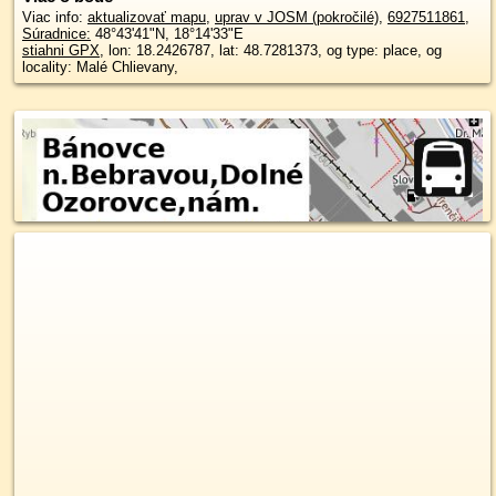
Viac info:
aktualizovať mapu
,
uprav v JOSM (pokročilé)
,
6927511861
,
Súradnice:
48°43'41"N
,
18°14'33"E
stiahni GPX
, lon: 18.2426787, lat: 48.7281373, og type: place, og
locality: Malé Chlievany,