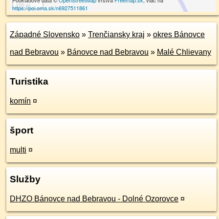
Podkladové dáta ©
OpenStreetMap
vrstva
Freemap.sk
, viac na
100 m
https://poi.oma.sk/n6927511861
Západné Slovensko
»
Trenčiansky kraj
»
okres Bánovce
nad Bebravou
»
Bánovce nad Bebravou
»
Malé Chlievany
Turistika
komín
¤
šport
multi
¤
Služby
DHZO Bánovce nad Bebravou - Dolné Ozorovce
¤