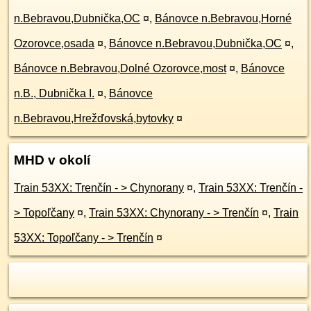
n.Bebravou,Dubnička,OC
¤
,
Bánovce n.Bebravou,Horné
Ozorovce,osada
¤
,
Bánovce n.Bebravou,Dubnička,OC
¤
,
Bánovce n.Bebravou,Dolné Ozorovce,most
¤
,
Bánovce
n.B., Dubnička I.
¤
,
Bánovce
n.Bebravou,Hrežďovská,bytovky
¤
MHD v okolí
Train 53XX: Trenčín - > Chynorany
¤
,
Train 53XX: Trenčín -
> Topoľčany
¤
,
Train 53XX: Chynorany - > Trenčín
¤
,
Train
53XX: Topoľčany - > Trenčín
¤