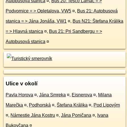
Autobusová stanica
¤
,
Bus 20: Tesco Lamač = >
Podvornice = > Opletalova, VW5
¤
,
Bus 21: Autobusová
stanica = > Jána Jonáša, VW1
¤
,
Bus N21: Štefana Králika
= > Hlavná stanica
¤
,
Bus 21: Pri Sandbergu = >
Autobusová stanica
¤
Ulice v okolí
Pavla Horova
¤
,
Jána Smreka
¤
,
Eisnerova
¤
,
Milana
Marečka
¤
,
Podhorská
¤
,
Štefana Králika
¤
,
Pod Lipovým
¤
,
Námestie Jána Kostru
¤
,
Jána Poničana
¤
,
Ivana
Bukovčana
¤