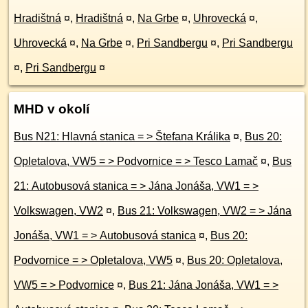
Hradištná
¤
,
Hradištná
¤
,
Na Grbe
¤
,
Uhrovecká
¤
,
Uhrovecká
¤
,
Na Grbe
¤
,
Pri Sandbergu
¤
,
Pri Sandbergu
¤
,
Pri Sandbergu
¤
MHD v okolí
Bus N21: Hlavná stanica = > Štefana Králika
¤
,
Bus 20:
Opletalova, VW5 = > Podvornice = > Tesco Lamač
¤
,
Bus
21: Autobusová stanica = > Jána Jonáša, VW1 = >
Volkswagen, VW2
¤
,
Bus 21: Volkswagen, VW2 = > Jána
Jonáša, VW1 = > Autobusová stanica
¤
,
Bus 20:
Podvornice = > Opletalova, VW5
¤
,
Bus 20: Opletalova,
VW5 = > Podvornice
¤
,
Bus 21: Jána Jonáša, VW1 = >