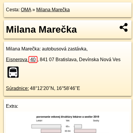
Cesta:
OMA
»
Milana Marečka
Milana Marečka
Milana Marečka
: autobusová zastávka,
Eisnerova
40
,
841 07
Bratislava, Devínska Nová Ves
Súradnice:
48°12'20"N
,
16°58'46"E
Extra: