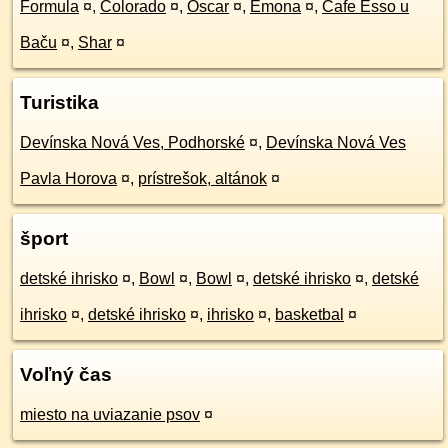
Formula
¤
,
Colorado
¤
,
Oscar
¤
,
Emona
¤
,
Cafe Esso u
Baču
¤
,
Shar
¤
Turistika
Devínska Nová Ves, Podhorské
¤
,
Devínska Nová Ves
Pavla Horova
¤
,
prístrešok, altánok
¤
šport
detské ihrisko
¤
,
Bowl
¤
,
Bowl
¤
,
detské ihrisko
¤
,
detské
ihrisko
¤
,
detské ihrisko
¤
,
ihrisko
¤
,
basketbal
¤
Voľný čas
miesto na uviazanie psov
¤