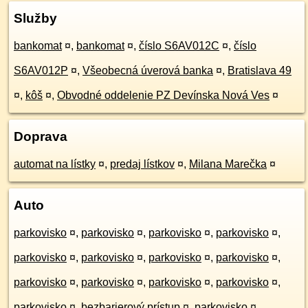
Služby
bankomat
¤
,
bankomat
¤
,
číslo S6AV012C
¤
,
číslo
S6AV012P
¤
,
Všeobecná úverová banka
¤
,
Bratislava 49
¤
,
kôš
¤
,
Obvodné oddelenie PZ Devínska Nová Ves
¤
Doprava
automat na lístky
¤
,
predaj lístkov
¤
,
Milana Marečka
¤
Auto
parkovisko
¤
,
parkovisko
¤
,
parkovisko
¤
,
parkovisko
¤
,
parkovisko
¤
,
parkovisko
¤
,
parkovisko
¤
,
parkovisko
¤
,
parkovisko
¤
,
parkovisko
¤
,
parkovisko
¤
,
parkovisko
¤
,
parkovisko
¤
,
bezbarierový prístup
¤
,
parkovisko
¤
,