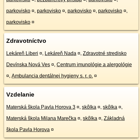
parkovisko
¤
,
parkovisko
¤
,
parkovisko
¤
,
parkovisko
¤
,
parkovisko
¤
Zdravotníctvo
Lekáreň Liberi
¤
,
Lekáreň Nada
¤
,
Zdravotné stredisko
Devínska Nová Ves
¤
,
Centrum imunológie a alergológie
¤
,
Ambulancia dentálnej hygieny s. r. o.
¤
Vzdelanie
Materská škola Pavla Horova 3
¤
,
skôlka
¤
,
skôlka
¤
,
Materská škola Milana Marečka
¤
,
skôlka
¤
,
Základná
škola Pavla Horova
¤