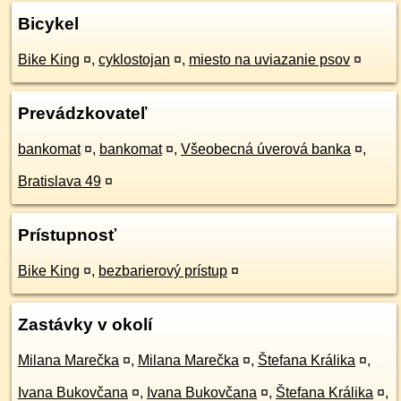
Bicykel
Bike King
¤
,
cyklostojan
¤
,
miesto na uviazanie psov
¤
Prevádzkovateľ
bankomat
¤
,
bankomat
¤
,
Všeobecná úverová banka
¤
,
Bratislava 49
¤
Prístupnosť
Bike King
¤
,
bezbarierový prístup
¤
Zastávky v okolí
Milana Marečka
¤
,
Milana Marečka
¤
,
Štefana Králika
¤
,
Ivana Bukovčana
¤
,
Ivana Bukovčana
¤
,
Štefana Králika
¤
,