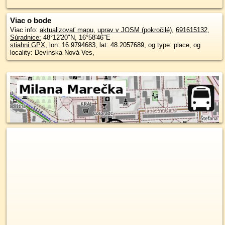
Viac o bode
Viac info:
aktualizovať mapu
,
uprav v JOSM (pokročilé)
,
691615132
,
Súradnice:
48°12'20"N
,
16°58'46"E
stiahni GPX
, lon: 16.9794683, lat: 48.2057689, og type: place, og
locality: Devínska Nová Ves,