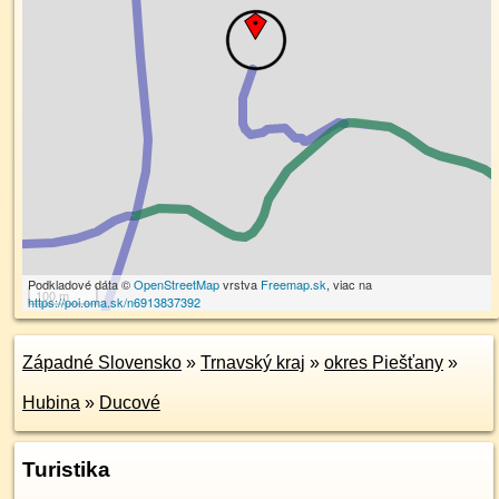
Podkladové dáta ©
OpenStreetMap
vrstva
Freemap.sk
, viac na
100 m
https://poi.oma.sk/n6913837392
Západné Slovensko
»
Trnavský kraj
»
okres Piešťany
»
Hubina
»
Ducové
Turistika