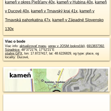
kameň v okres Piešťany 40x
,
kameň v Hubina 40x
,
kameň
v Ducové 40x
,
kameň v Trnavský kraj 41x
,
kameň v
Trnavská pahorkatina 47x
,
kameň v Západné Slovensko
130x
Viac o bode
Viac info:
aktualizovať mapu
,
uprav v JOSM (pokročilé)
,
6913837392
,
Súradnice:
48°37'21"N
,
17°52'21"E
stiahni GPX
, lon: 17.8727417, lat: 48.6226829, og type: place, og
locality: Ducové,