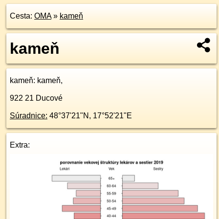
Cesta:
OMA
»
kameň
kameň
kameň
: kameň,
922 21
Ducové
Súradnice:
48°37'21"N
,
17°52'21"E
Extra: