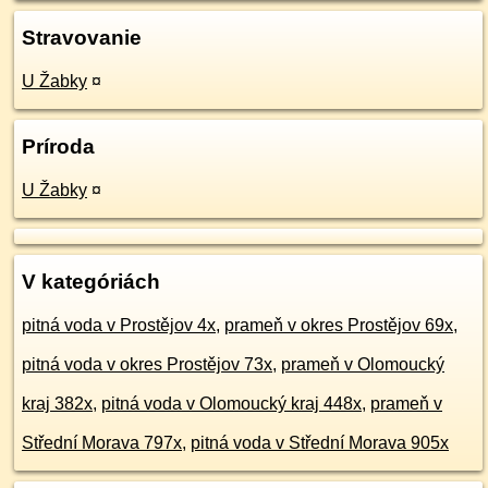
Stravovanie
U Žabky
¤
Príroda
U Žabky
¤
V kategóriách
pitná voda v Prostějov 4x
,
prameň v okres Prostějov 69x
,
pitná voda v okres Prostějov 73x
,
prameň v Olomoucký
kraj 382x
,
pitná voda v Olomoucký kraj 448x
,
prameň v
Střední Morava 797x
,
pitná voda v Střední Morava 905x