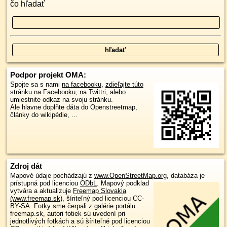
čo hľadať
Podpor projekt OMA:
Spojte sa s nami
na facebooku
,
zdieľajte túto
stránku na Facebooku
,
na Twittri
, alebo
umiestnite odkaz na svoju stránku.
Ale hlavne doplňte dáta do Openstreetmap,
články do wikipédie, ...
Zdroj dát
Mapové údaje pochádzajú z
www.OpenStreetMap.org
, databáza je
prístupná pod licenciou
ODbL
.
Mapový podklad
vytvára a aktualizuje
Freemap Slovakia
(www.freemap.sk)
, šíriteľný pod licenciou CC-
BY-SA. Fotky sme čerpali z galérie portálu
freemap.sk, autori fotiek sú uvedení pri
jednotlivých fotkách a sú šíriteľné pod licenciou