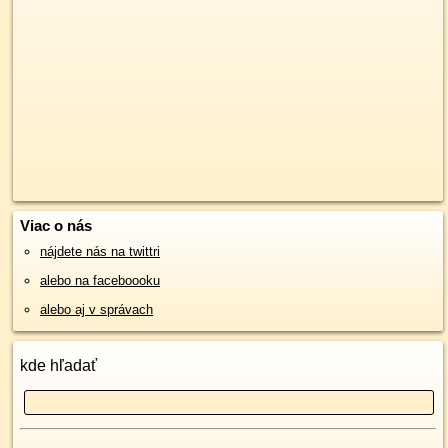
Viac o nás
nájdete nás na twittri
alebo na faceboooku
alebo aj v správach
kde hľadať