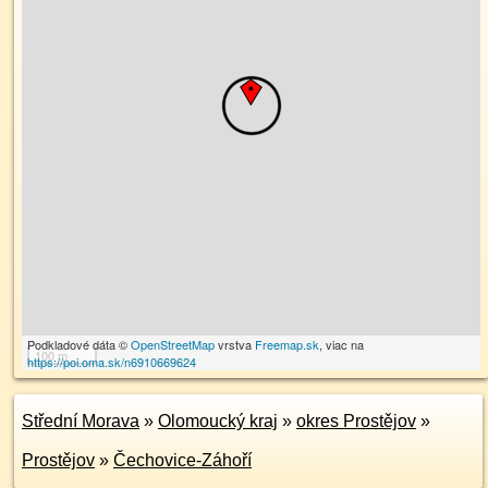
Podkladové dáta ©
OpenStreetMap
vrstva
Freemap.sk
, viac na
100 m
https://poi.oma.sk/n6910669624
Střední Morava
»
Olomoucký kraj
»
okres Prostějov
»
Prostějov
»
Čechovice-Záhoří