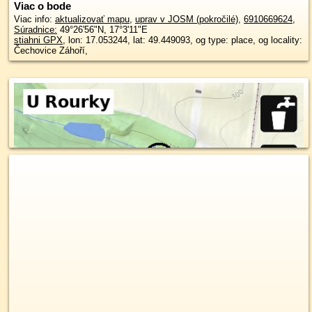
Viac o bode
Viac info:
aktualizovať mapu
,
uprav v JOSM (pokročilé)
,
6910669624
,
Súradnice:
49°26'56"N
,
17°3'11"E
stiahni GPX
, lon: 17.053244, lat: 49.449093, og type: place, og locality:
Čechovice Záhoří,