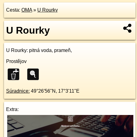
Cesta:
OMA
»
U Rourky
U Rourky
U Rourky
: pitná voda, prameň,
Prostějov
Súradnice:
49°26'56"N
,
17°3'11"E
Extra: