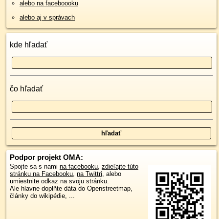
alebo na faceboooku
alebo aj v správach
kde hľadať
čo hľadať
Podpor projekt OMA:
Spojte sa s nami
na facebooku
,
zdieľajte túto
stránku na Facebooku
,
na Twittri
, alebo
umiestnite odkaz na svoju stránku.
Ale hlavne doplňte dáta do Openstreetmap,
články do wikipédie, ...