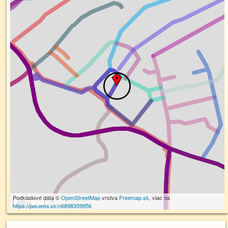
Podkladové dáta ©
OpenStreetMap
vrstva
Freemap.sk
, viac na
100 m
https://poi.oma.sk/n6898359956