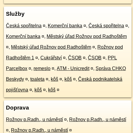
Služby
Česká spořitelna
¤
,
Komerční banka
¤
,
Česká spořitelna
¤
,
Komerční banka
¤
,
Městský úřad Rožnov pod Radhoštěm
¤
,
Městský úřad Rožnov pod Radhoštěm
¤
,
Rožnov pod
Radhoštěm 1
¤
,
Cukrářství
¤
,
ČSOB
¤
,
ČSOB
¤
,
PPL
Parcelbox
¤
,
remeslo
¤
,
ATM - Unicredit
¤
,
Správa CHKO
Beskydy
¤
,
toaleta
¤
,
kôš
¤
,
kôš
¤
,
Česká podnikatelská
pojišťovna
¤
,
kôš
¤
,
kôš
¤
Doprava
Rožnov p.Radh., u náměstí
¤
,
Rožnov p.Radh., u náměstí
¤
,
Rožnov p.Radh., u náměstí
¤