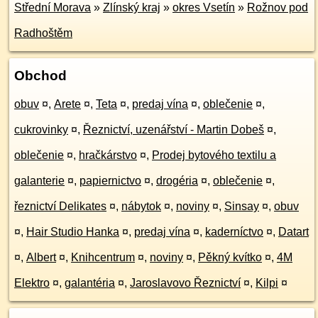
Střední Morava
»
Zlínský kraj
»
okres Vsetín
»
Rožnov pod
Radhoštěm
Obchod
obuv
¤
,
Arete
¤
,
Teta
¤
,
predaj vína
¤
,
oblečenie
¤
,
cukrovinky
¤
,
Řeznictví, uzenářství - Martin Dobeš
¤
,
oblečenie
¤
,
hračkárstvo
¤
,
Prodej bytového textilu a
galanterie
¤
,
papiernictvo
¤
,
drogéria
¤
,
oblečenie
¤
,
řeznictví Delikates
¤
,
nábytok
¤
,
noviny
¤
,
Sinsay
¤
,
obuv
¤
,
Hair Studio Hanka
¤
,
predaj vína
¤
,
kaderníctvo
¤
,
Datart
¤
,
Albert
¤
,
Knihcentrum
¤
,
noviny
¤
,
Pěkný kvítko
¤
,
4M
Elektro
¤
,
galantéria
¤
,
Jaroslavovo Řeznictví
¤
,
Kilpi
¤