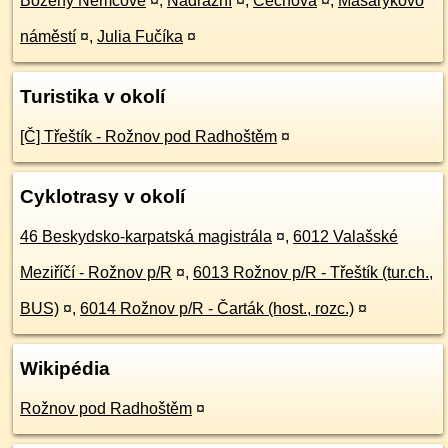
Boženy Němcové
¤
,
Nádražní
¤
,
Čechova
¤
,
Masarykovo
náměstí
¤
,
Julia Fučíka
¤
Turistika v okolí
[Č] Třeštík - Rožnov pod Radhoštěm
¤
Cyklotrasy v okolí
46 Beskydsko-karpatská magistrála
¤
,
6012 Valašské
Meziříčí - Rožnov p/R
¤
,
6013 Rožnov p/R - Třeštík (tur.ch.,
BUS)
¤
,
6014 Rožnov p/R - Čarták (host., rozc.)
¤
Wikipédia
Rožnov pod Radhoštěm
¤