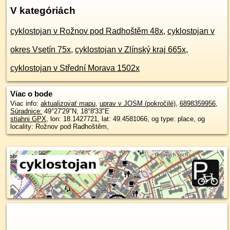
V kategóriách
cyklostojan v Rožnov pod Radhoštěm 48x
,
cyklostojan v
okres Vsetín 75x
,
cyklostojan v Zlínský kraj 665x
,
cyklostojan v Střední Morava 1502x
Viac o bode
Viac info:
aktualizovať mapu
,
uprav v JOSM (pokročilé)
,
6898359956
,
Súradnice:
49°27'29"N
,
18°8'33"E
stiahni GPX
, lon: 18.1427721, lat: 49.4581066, og type: place, og
locality: Rožnov pod Radhoštěm,