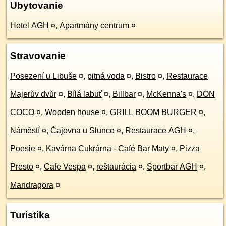
Ubytovanie
Hotel AGH
¤
,
Apartmány centrum
¤
Stravovanie
Posezení u Libuše
¤
,
pitná voda
¤
,
Bistro
¤
,
Restaurace
Majerův dvůr
¤
,
Bílá labuť
¤
,
Billbar
¤
,
McKenna's
¤
,
DON
COCO
¤
,
Wooden house
¤
,
GRILL BOOM BURGER
¤
,
Náměstí
¤
,
Čajovna u Slunce
¤
,
Restaurace AGH
¤
,
Poesie
¤
,
Kavárna Cukrárna - Café Bar Maty
¤
,
Pizza
Presto
¤
,
Cafe Vespa
¤
,
reštaurácia
¤
,
Sportbar AGH
¤
,
Mandragora
¤
Turistika