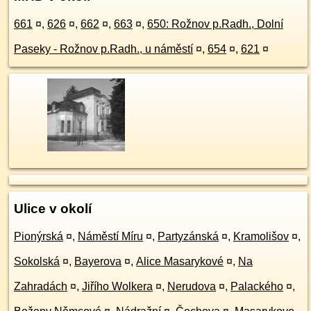
661
¤
,
626
¤
,
662
¤
,
663
¤
,
650: Rožnov p.Radh., Dolní
Paseky - Rožnov p.Radh., u náměstí
¤
,
654
¤
,
621
¤
Ulice v okolí
Pionýrská
¤
,
Náměstí Míru
¤
,
Partyzánská
¤
,
Kramolišov
¤
,
Sokolská
¤
,
Bayerova
¤
,
Alice Masarykové
¤
,
Na
Zahradách
¤
,
Jiřího Wolkera
¤
,
Nerudova
¤
,
Palackého
¤
,