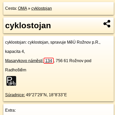
Cesta:
OMA
»
cyklostojan
cyklostojan
cyklostojan
: cyklostojan, spravuje MěÚ Rožnov p.R.,
kapacita 4,
Masarykovo náměstí
134
,
756 61
Rožnov pod
Radhoštěm
Súradnice:
49°27'29"N
,
18°8'33"E
Extra: