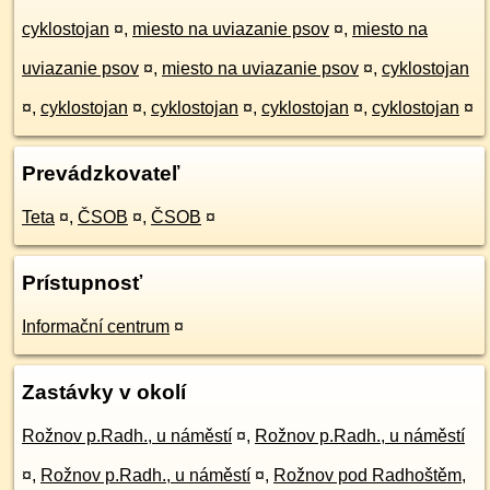
cyklostojan
¤
,
miesto na uviazanie psov
¤
,
miesto na
uviazanie psov
¤
,
miesto na uviazanie psov
¤
,
cyklostojan
¤
,
cyklostojan
¤
,
cyklostojan
¤
,
cyklostojan
¤
,
cyklostojan
¤
Prevádzkovateľ
Teta
¤
,
ČSOB
¤
,
ČSOB
¤
Prístupnosť
Informační centrum
¤
Zastávky v okolí
Rožnov p.Radh., u náměstí
¤
,
Rožnov p.Radh., u náměstí
¤
,
Rožnov p.Radh., u náměstí
¤
,
Rožnov pod Radhoštěm,