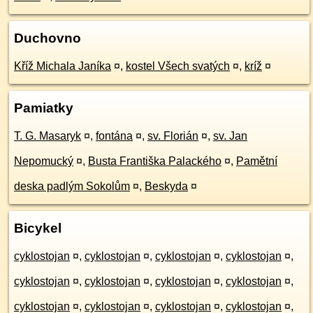
Duchovno
Kříž Michala Janíka
¤
,
kostel Všech svatých
¤
,
kríž
¤
Pamiatky
T. G. Masaryk
¤
,
fontána
¤
,
sv. Florián
¤
,
sv. Jan
Nepomucký
¤
,
Busta Františka Palackého
¤
,
Pamětní
deska padlým Sokolům
¤
,
Beskyda
¤
Bicykel
cyklostojan
¤
,
cyklostojan
¤
,
cyklostojan
¤
,
cyklostojan
¤
,
cyklostojan
¤
,
cyklostojan
¤
,
cyklostojan
¤
,
cyklostojan
¤
,
cyklostojan
¤
,
cyklostojan
¤
,
cyklostojan
¤
,
cyklostojan
¤
,