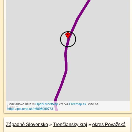
Podkladové dáta ©
OpenStreetMap
vrstva
Freemap.sk
, viac na
100 m
https://poi.oma.sk/n6898099773
Západné Slovensko
»
Trenčiansky kraj
»
okres Považská