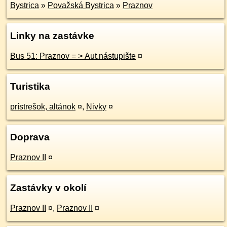
Bystrica
»
Považská Bystrica
»
Praznov
Linky na zastávke
Bus 51: Praznov = > Aut.nástupište
¤
Turistika
prístrešok, altánok
¤
,
Nivky
¤
Doprava
Praznov II
¤
Zastávky v okolí
Praznov II
¤
,
Praznov II
¤