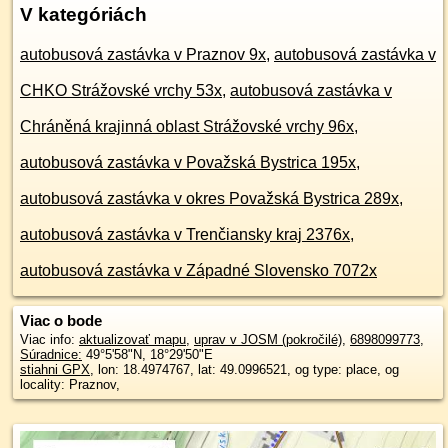
V kategóriách
autobusová zastávka v Praznov 9x
,
autobusová zastávka v
CHKO Strážovské vrchy 53x
,
autobusová zastávka v
Chráněná krajinná oblast Strážovské vrchy 96x
,
autobusová zastávka v Považská Bystrica 195x
,
autobusová zastávka v okres Považská Bystrica 289x
,
autobusová zastávka v Trenčiansky kraj 2376x
,
autobusová zastávka v Západné Slovensko 7072x
Viac o bode
Viac info:
aktualizovať mapu
,
uprav v JOSM (pokročilé)
,
6898099773
,
Súradnice:
49°5'58"N
,
18°29'50"E
stiahni GPX
, lon: 18.4974767, lat: 49.0996521, og type: place, og
locality: Praznov,