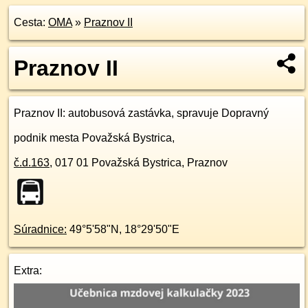
Cesta:
OMA
»
Praznov II
Praznov II
Praznov II
: autobusová zastávka, spravuje Dopravný
podnik mesta Považská Bystrica,
č.d.
163
,
017 01
Považská Bystrica, Praznov
Súradnice:
49°5'58"N
,
18°29'50"E
Extra: