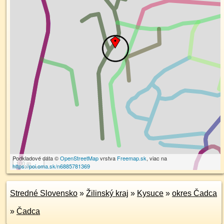
Podkladové dáta ©
OpenStreetMap
vrstva
Freemap.sk
, viac na
100 m
https://poi.oma.sk/n6885781369
Stredné Slovensko
»
Žilinský kraj
»
Kysuce
»
okres Čadca
»
Čadca