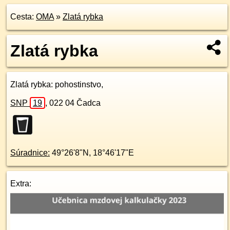
Cesta:
OMA
»
Zlatá rybka
Zlatá rybka
Zlatá rybka
: pohostinstvo,
SNP
19
,
022 04
Čadca
Súradnice:
49°26'8"N
,
18°46'17"E
Extra: