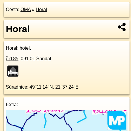
Cesta:
OMA
»
Horal
Horal
Horal
: hotel,
č.d.
85
,
091 01
Šandal
Súradnice:
49°11'14"N
,
21°37'24"E
Extra: