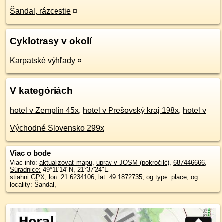
Šandal, rázcestie
¤
Cyklotrasy v okolí
Karpatské výhľady
¤
V kategóriách
hotel v Zemplín 45x
,
hotel v Prešovský kraj 198x
,
hotel v
Východné Slovensko 299x
Viac o bode
Viac info:
aktualizovať mapu
,
uprav v JOSM (pokročilé)
,
687446666
,
Súradnice:
49°11'14"N
,
21°37'24"E
stiahni GPX
, lon: 21.6234106, lat: 49.1872735, og type: place, og
locality: Šandal,