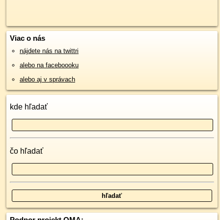
Viac o nás
nájdete nás na twittri
alebo na faceboooku
alebo aj v správach
kde hľadať
čo hľadať
Podpor projekt OMA: