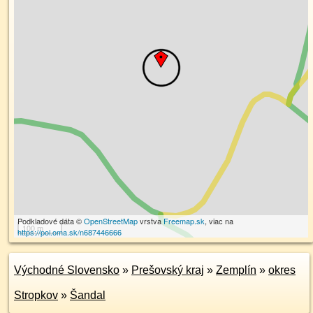
Podkladové dáta ©
OpenStreetMap
vrstva
Freemap.sk
, viac na
100 m
https://poi.oma.sk/n687446666
Východné Slovensko
»
Prešovský kraj
»
Zemplín
»
okres
Stropkov
»
Šandal