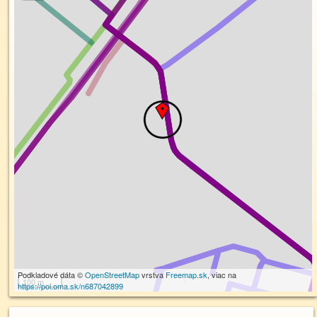
Podkladové dáta ©
OpenStreetMap
vrstva
Freemap.sk
, viac na
100 m
https://poi.oma.sk/n687042899