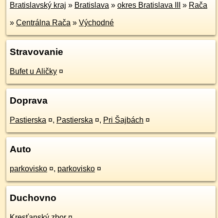
Bratislavský kraj
»
Bratislava
»
okres Bratislava III
»
Rača
»
Centrálna Rača
»
Východné
Stravovanie
Bufet u Aličky
¤
Doprava
Pastierska
¤
,
Pastierska
¤
,
Pri Šajbách
¤
Auto
parkovisko
¤
,
parkovisko
¤
Duchovno
Kresťanský zbor
¤