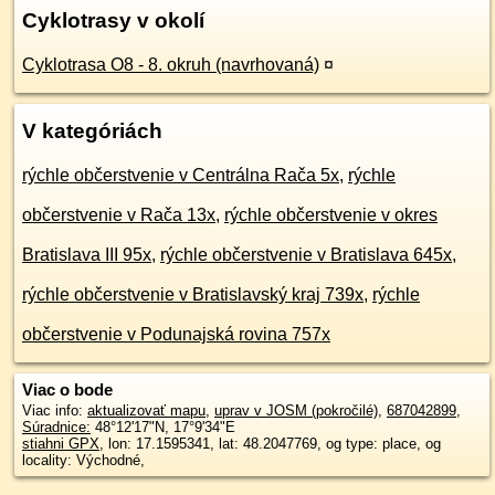
Cyklotrasy v okolí
Cyklotrasa O8 - 8. okruh (navrhovaná)
¤
V kategóriách
rýchle občerstvenie v Centrálna Rača 5x
,
rýchle
občerstvenie v Rača 13x
,
rýchle občerstvenie v okres
Bratislava III 95x
,
rýchle občerstvenie v Bratislava 645x
,
rýchle občerstvenie v Bratislavský kraj 739x
,
rýchle
občerstvenie v Podunajská rovina 757x
Viac o bode
Viac info:
aktualizovať mapu
,
uprav v JOSM (pokročilé)
,
687042899
,
Súradnice:
48°12'17"N
,
17°9'34"E
stiahni GPX
, lon: 17.1595341, lat: 48.2047769, og type: place, og
locality: Východné,