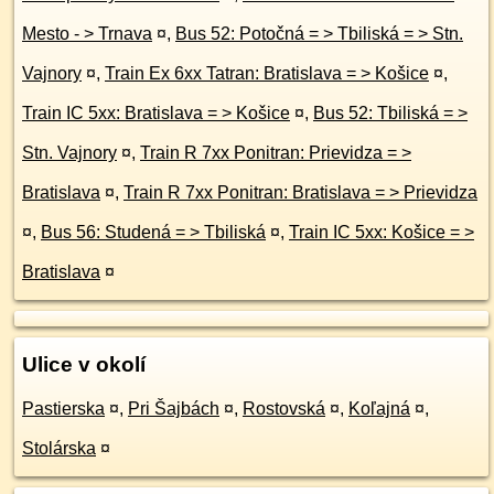
Mesto - > Trnava
¤
,
Bus 52: Potočná = > Tbiliská = > Stn.
Vajnory
¤
,
Train Ex 6xx Tatran: Bratislava = > Košice
¤
,
Train IC 5xx: Bratislava = > Košice
¤
,
Bus 52: Tbiliská = >
Stn. Vajnory
¤
,
Train R 7xx Ponitran: Prievidza = >
Bratislava
¤
,
Train R 7xx Ponitran: Bratislava = > Prievidza
¤
,
Bus 56: Studená = > Tbiliská
¤
,
Train IC 5xx: Košice = >
Bratislava
¤
Ulice v okolí
Pastierska
¤
,
Pri Šajbách
¤
,
Rostovská
¤
,
Koľajná
¤
,
Stolárska
¤