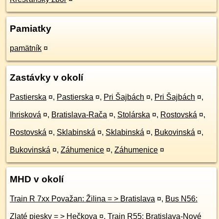
Pamiatky
pamätník
¤
Zastávky v okolí
Pastierska
¤
,
Pastierska
¤
,
Pri Šajbách
¤
,
Pri Šajbách
¤
,
Ihrisková
¤
,
Bratislava-Rača
¤
,
Stolárska
¤
,
Rostovská
¤
,
Rostovská
¤
,
Sklabinská
¤
,
Sklabinská
¤
,
Bukovinská
¤
,
Bukovinská
¤
,
Záhumenice
¤
,
Záhumenice
¤
MHD v okolí
Train R 7xx Považan: Žilina = > Bratislava
¤
,
Bus N56:
Zlaté piesky = > Hečkova
¤
,
Train R55: Bratislava-Nové