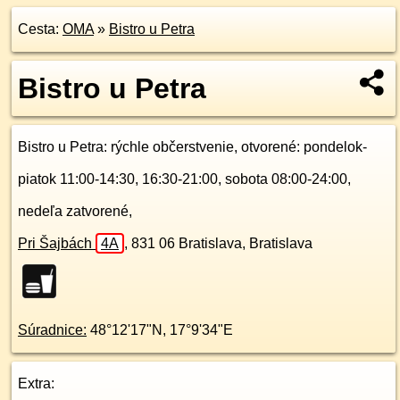
Cesta:
OMA
»
Bistro u Petra
Bistro u Petra
Bistro u Petra
: rýchle občerstvenie, otvorené: pondelok-
piatok 11:00-14:30, 16:30-21:00, sobota 08:00-24:00,
nedeľa zatvorené,
Pri Šajbách
4A
,
831 06
Bratislava, Bratislava
Súradnice:
48°12'17"N
,
17°9'34"E
Extra: