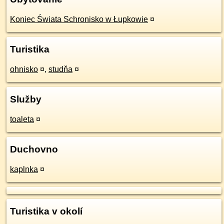
Koniec Świata Schronisko w Łupkowie
¤
Turistika
ohnisko
¤
,
studňa
¤
Služby
toaleta
¤
Duchovno
kaplnka
¤
Turistika v okolí