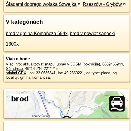
Śladami dobrego wojaka Szwejka
¤
,
Rzeszów - Grybów
¤
V kategóriách
brod v gmina Komańcza 594x
,
brod v powiat sanocki
1300x
Viac o bode
Viac info:
aktualizovať mapu
,
uprav v JOSM (pokročilé)
,
6862466944
,
Súradnice:
49°14'9"N
,
22°4'7"E
stiahni GPX
, lon: 22.0686841, lat: 49.2360221, og type: place, og
locality: gmina Komańcza,