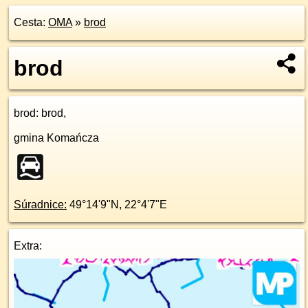
Cesta:
OMA
»
brod
brod
brod
: brod,
gmina Komańcza
Súradnice:
49°14'9"N
,
22°4'7"E
Extra: