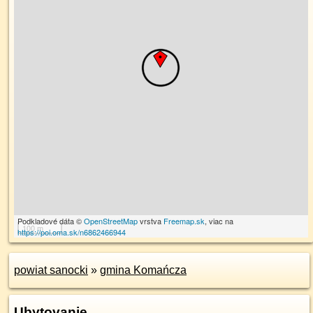
Podkladové dáta ©
OpenStreetMap
vrstva
Freemap.sk
, viac na
100 m
https://poi.oma.sk/n6862466944
powiat sanocki
»
gmina Komańcza
Ubytovanie