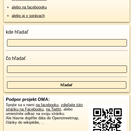
alebo na faceboooku
alebo aj v správach
kde hľadať
čo hľadať
Podpor projekt OMA:
Spojte sa s nami
na facebooku
,
zdieľajte túto
stránku na Facebooku
,
na Twittri
, alebo
umiestnite odkaz na svoju stránku.
Ale hlavne doplňte dáta do Openstreetmap,
články do wikipédie, ...