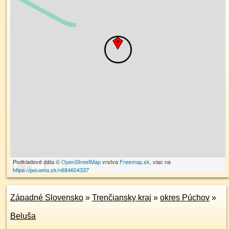
Podkladové dáta ©
OpenStreetMap
vrstva
Freemap.sk
, viac na
100 m
https://poi.oma.sk/n684604337
Západné Slovensko
»
Trenčiansky kraj
»
okres Púchov
»
Beluša