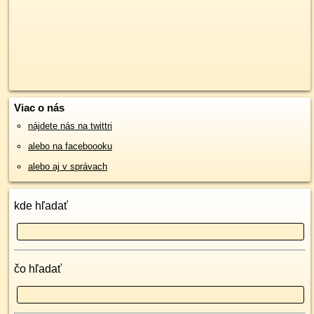
Viac o nás
nájdete nás na twittri
alebo na faceboooku
alebo aj v správach
kde hľadať
čo hľadať