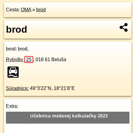
Cesta:
OMA
»
brod
brod
brod
: brod,
Rybníky
25
,
018 61
Beluša
Súradnice:
49°3'22"N
,
18°21'8"E
Extra: