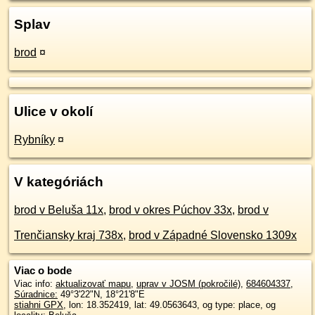
Splav
brod
¤
Ulice v okolí
Rybníky
¤
V kategóriách
brod v Beluša 11x
,
brod v okres Púchov 33x
,
brod v
Trenčiansky kraj 738x
,
brod v Západné Slovensko 1309x
Viac o bode
Viac info:
aktualizovať mapu
,
uprav v JOSM (pokročilé)
,
684604337
,
Súradnice:
49°3'22"N
,
18°21'8"E
stiahni GPX
, lon: 18.352419, lat: 49.0563643, og type: place, og