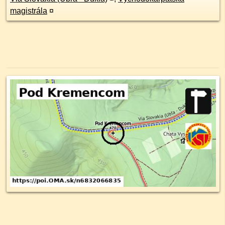
magistrála
¤