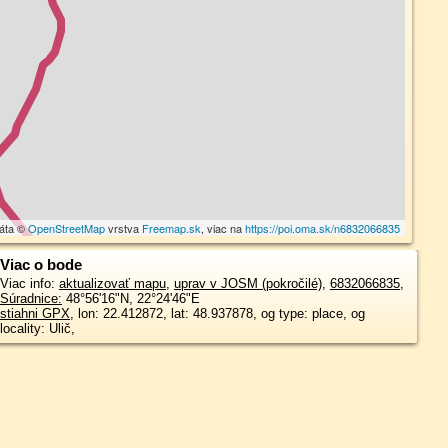
dáta ©
OpenStreetMap
vrstva
Freemap.sk
, viac na
https://poi.oma.sk/n6832066835
Viac o bode
Viac info:
aktualizovať mapu
,
uprav v JOSM (pokročilé)
,
6832066835
,
Súradnice:
48°56'16"N
,
22°24'46"E
stiahni GPX
, lon: 22.412872, lat: 48.937878, og type: place, og
locality: Ulič,