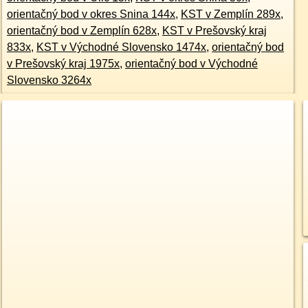
orientačný bod v okres Snina 144x
,
KST v Zemplín 289x
,
orientačný bod v Zemplín 628x
,
KST v Prešovský kraj
833x
,
KST v Východné Slovensko 1474x
,
orientačný bod
v Prešovský kraj 1975x
,
orientačný bod v Východné
Slovensko 3264x