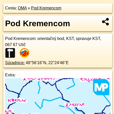
Cesta:
OMA
»
Pod Kremencom
Pod Kremencom
Pod Kremencom
: orientačný bod, KST, spravuje KST,
067 67
Ulič
Súradnice:
48°56'16"N
,
22°24'46"E
Extra: