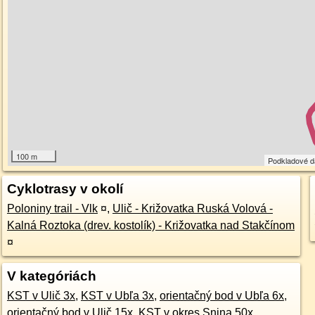
100 m
Podkladové 
Cyklotrasy v okolí
Poloniny trail - Vlk
¤
,
Ulič - Križovatka Ruská Volová -
Kalná Roztoka (drev. kostolík) - Križovatka nad Stakčínom
¤
V kategóriách
KST v Ulič 3x
,
KST v Ubľa 3x
,
orientačný bod v Ubľa 6x
,
orientačný bod v Ulič 15x
,
KST v okres Snina 50x
,