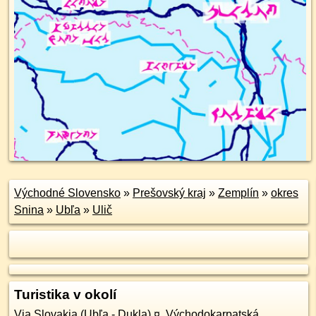
Východné Slovensko
»
Prešovský kraj
»
Zemplín
»
okres
Snina
»
Ubľa
»
Ulič
Turistika v okolí
Via Slovakia (Ubľa - Dukla)
¤
,
Východokarpatská