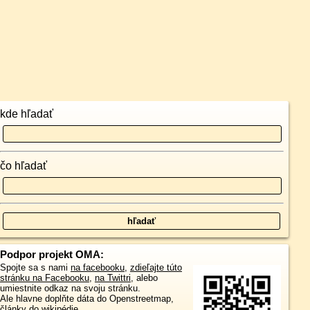
kde hľadať
čo hľadať
Podpor projekt OMA:
Spojte sa s nami
na facebooku
,
zdieľajte túto
stránku na Facebooku
,
na Twittri
, alebo
umiestnite odkaz na svoju stránku.
Ale hlavne doplňte dáta do Openstreetmap,
články do wikipédie, ...