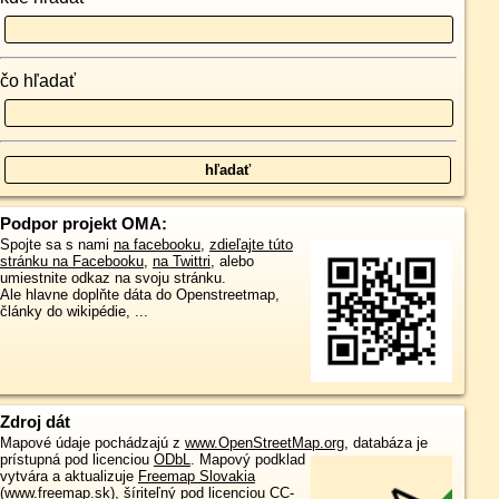
čo hľadať
Podpor projekt OMA:
Spojte sa s nami
na facebooku
,
zdieľajte túto
stránku na Facebooku
,
na Twittri
, alebo
umiestnite odkaz na svoju stránku.
Ale hlavne doplňte dáta do Openstreetmap,
články do wikipédie, ...
Zdroj dát
Mapové údaje pochádzajú z
www.OpenStreetMap.org
, databáza je
prístupná pod licenciou
ODbL
.
Mapový podklad
vytvára a aktualizuje
Freemap Slovakia
(www.freemap.sk)
, šíriteľný pod licenciou CC-