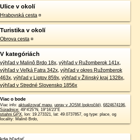
Ulice v okolí
Hrabovská cesta
¤
Turistika v okolí
Obrova cesta
¤
V kategóriách
výhľad v Malinô Brdo 18x
,
výhľad v Ružomberok 141x
,
výhľad v Veľká Fatra 342x
,
výhľad v okres Ružomberok
463x
,
výhľad v Liptov 859x
,
výhľad v Žilinský kraj 1328x
,
výhľad v Stredné Slovensko 1856x
Viac o bode
Viac info:
aktualizovať mapu
,
uprav v JOSM (pokročilé)
,
6824674196
,
Súradnice:
49°4'25"N
,
19°16'23"E
stiahni GPX
, lon: 19.273321, lat: 49.0737857, og type: place, og
locality: Malinô Brdo,
kde hľadať