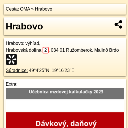
Cesta:
OMA
»
Hrabovo
Hrabovo
Hrabovo
: výhľad,
Hrabovská dolina
2
,
034 01
Ružomberok, Malinô Brdo
Súradnice:
49°4'25"N
,
19°16'23"E
Extra: