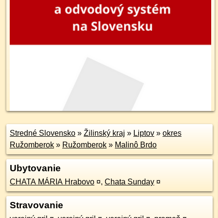
Stredné Slovensko
»
Žilinský kraj
»
Liptov
»
okres
Ružomberok
»
Ružomberok
»
Malinô Brdo
Ubytovanie
CHATA MÁRIA Hrabovo
¤
,
Chata Sunday
¤
Stravovanie