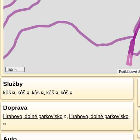
100 m
Podkladové 
Služby
kôš
¤
,
kôš
¤
,
kôš
¤
,
kôš
¤
,
kôš
¤
Doprava
Hrabovo, dolné parkovisko
¤
,
Hrabovo, dolné parkovisko
¤
Auto