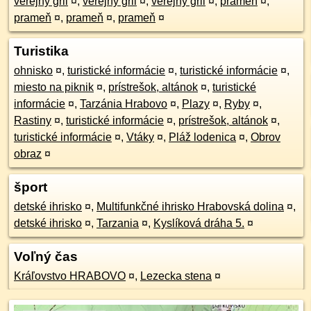
verejný gril
¤
,
verejný gril
¤
,
verejný gril
¤
,
prameň
¤
,
prameň
¤
,
prameň
¤
,
prameň
¤
Turistika
ohnisko
¤
,
turistické informácie
¤
,
turistické informácie
¤
,
miesto na piknik
¤
,
prístrešok, altánok
¤
,
turistické
informácie
¤
,
Tarzánia Hrabovo
¤
,
Plazy
¤
,
Ryby
¤
,
Rastiny
¤
,
turistické informácie
¤
,
prístrešok, altánok
¤
,
turistické informácie
¤
,
Vtáky
¤
,
Pláž lodenica
¤
,
Obrov
obraz
¤
šport
detské ihrisko
¤
,
Multifunkčné ihrisko Hrabovská dolina
¤
,
detské ihrisko
¤
,
Tarzania
¤
,
Kyslíková dráha 5.
¤
Voľný čas
Kráľovstvo HRABOVO
¤
,
Lezecka stena
¤