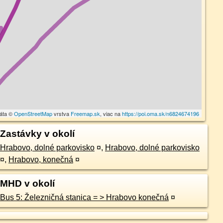
dáta ©
OpenStreetMap
vrstva
Freemap.sk
, viac na
https://poi.oma.sk/n6824674196
Zastávky v okolí
Hrabovo, dolné parkovisko
¤
,
Hrabovo, dolné parkovisko
¤
,
Hrabovo, konečná
¤
MHD v okolí
Bus 5: Železničná stanica = > Hrabovo konečná
¤