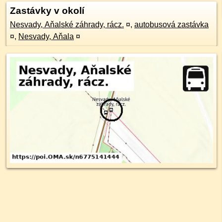
Zastávky v okolí
Nesvady, Aňalské záhrady, rácz.
¤
,
autobusová zastávka
¤
,
Nesvady, Aňala
¤