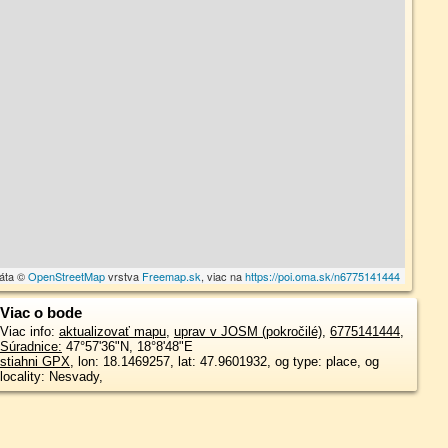
dáta ©
OpenStreetMap
vrstva
Freemap.sk
, viac na
https://poi.oma.sk/n6775141444
Viac o bode
Viac info:
aktualizovať mapu
,
uprav v JOSM (pokročilé)
,
6775141444
,
Súradnice:
47°57'36"N
,
18°8'48"E
stiahni GPX
, lon: 18.1469257, lat: 47.9601932, og type: place, og
locality: Nesvady,