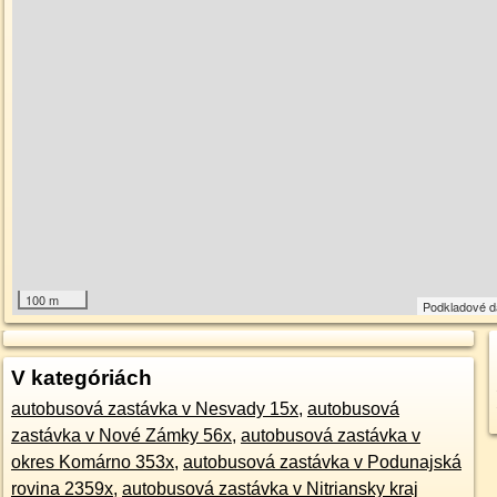
100 m
Podkladové 
V kategóriách
autobusová zastávka v Nesvady 15x
,
autobusová
zastávka v Nové Zámky 56x
,
autobusová zastávka v
okres Komárno 353x
,
autobusová zastávka v Podunajská
rovina 2359x
,
autobusová zastávka v Nitriansky kraj