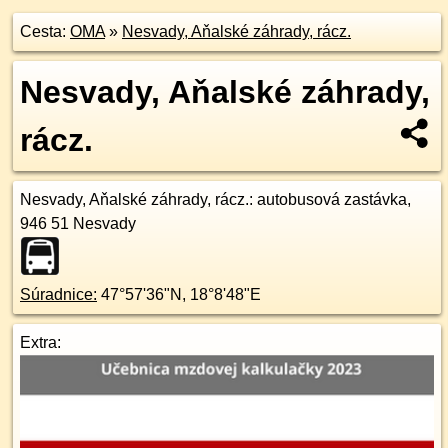
Cesta:
OMA
»
Nesvady, Aňalské záhrady, rácz.
Nesvady, Aňalské záhrady,
rácz.
Nesvady, Aňalské záhrady, rácz.
: autobusová zastávka,
946 51
Nesvady
Súradnice:
47°57'36"N
,
18°8'48"E
Extra: