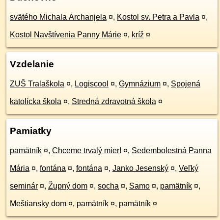
svätého Michala Archanjela
¤
,
Kostol sv. Petra a Pavla
¤
,
Kostol Navštívenia Panny Márie
¤
,
kríž
¤
Vzdelanie
ZUŠ Tralaškola
¤
,
Logiscool
¤
,
Gymnázium
¤
,
Spojená
katolícka škola
¤
,
Stredná zdravotná škola
¤
Pamiatky
pamätník
¤
,
Chceme trvalý mier!
¤
,
Sedembolestná Panna
Mária
¤
,
fontána
¤
,
fontána
¤
,
Janko Jesenský
¤
,
Veľký
seminár
¤
,
Župný dom
¤
,
socha
¤
,
Samo
¤
,
pamätník
¤
,
Meštiansky dom
¤
,
pamätník
¤
,
pamätník
¤