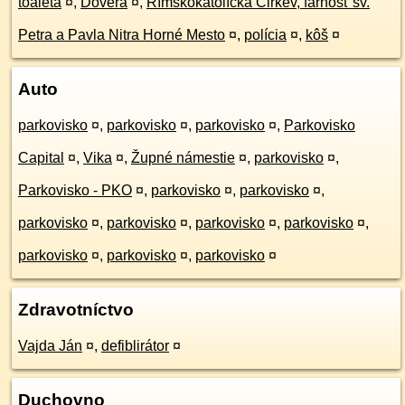
toaleta
¤
,
Dôvera
¤
,
Rímskokatolícka Cirkev, farnosť sv.
Petra a Pavla Nitra Horné Mesto
¤
,
polícia
¤
,
kôš
¤
Auto
parkovisko
¤
,
parkovisko
¤
,
parkovisko
¤
,
Parkovisko
Capital
¤
,
Vika
¤
,
Župné námestie
¤
,
parkovisko
¤
,
Parkovisko - PKO
¤
,
parkovisko
¤
,
parkovisko
¤
,
parkovisko
¤
,
parkovisko
¤
,
parkovisko
¤
,
parkovisko
¤
,
parkovisko
¤
,
parkovisko
¤
,
parkovisko
¤
Zdravotníctvo
Vajda Ján
¤
,
defiblirátor
¤
Duchovno