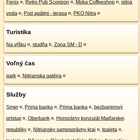
Fenix
¤
,
Retro Pub Scorpion
¤
,
Moka Coffeeshop
¤
,
pitná
voda
¤
,
Pod agátmi - terasa
¤
,
PKO Nitra
¤
Turistika
Na vŕšku
¤
,
studňa
¤
,
Zona SM - D
¤
Voľný čas
park
¤
,
Nitrianska galéria
¤
Služby
Smer
¤
,
Prima banka
¤
,
Prima banka
¤
,
bezbarierový
prístup
¤
,
Oberbank
¤
,
Honorárny konzulát Maďarskej
republiky
¤
,
Nitriansky samosprávny kraj
¤
,
toaleta
¤
,