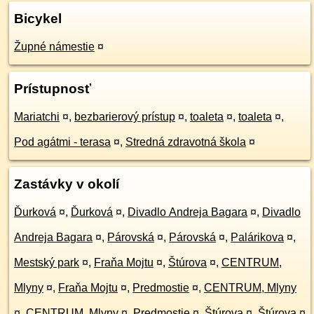
Bicykel
Župné námestie
¤
Prístupnosť
Mariatchi
¤
,
bezbarierový prístup
¤
,
toaleta
¤
,
toaleta
¤
,
Pod agátmi - terasa
¤
,
Stredná zdravotná škola
¤
Zastávky v okolí
Ďurková
¤
,
Ďurková
¤
,
Divadlo Andreja Bagara
¤
,
Divadlo
Andreja Bagara
¤
,
Párovská
¤
,
Párovská
¤
,
Palárikova
¤
,
Mestský park
¤
,
Fraňa Mojtu
¤
,
Štúrova
¤
,
CENTRUM,
Mlyny
¤
,
Fraňa Mojtu
¤
,
Predmostie
¤
,
CENTRUM, Mlyny
¤
,
CENTRUM, Mlyny
¤
,
Predmostie
¤
,
Štúrova
¤
,
Štúrova
¤