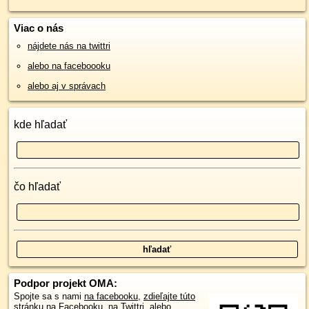
Viac o nás
nájdete nás na twittri
alebo na faceboooku
alebo aj v správach
kde hľadať
čo hľadať
Podpor projekt OMA:
Spojte sa s nami
na facebooku
,
zdieľajte túto
stránku na Facebooku
,
na Twittri
, alebo