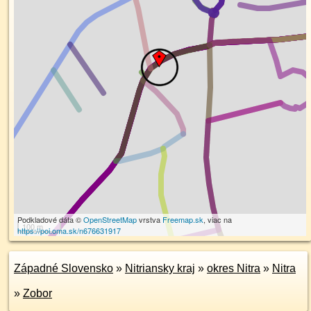
Podkladové dáta ©
OpenStreetMap
vrstva
Freemap.sk
, viac na
100 m
https://poi.oma.sk/n676631917
Západné Slovensko
»
Nitriansky kraj
»
okres Nitra
»
Nitra
»
Zobor