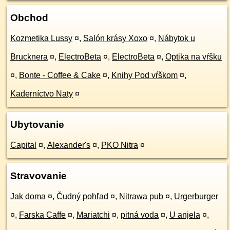
Obchod
Kozmetika Lussy
¤
,
Salón krásy Xoxo
¤
,
Nábytok u
Brucknera
¤
,
ElectroBeta
¤
,
ElectroBeta
¤
,
Optika na vŕšku
¤
,
Bonte - Coffee & Cake
¤
,
Knihy Pod vŕškom
¤
,
Kaderníctvo Naty
¤
Ubytovanie
Capital
¤
,
Alexander's
¤
,
PKO Nitra
¤
Stravovanie
Jak doma
¤
,
Čudný pohľad
¤
,
Nitrawa pub
¤
,
Urgerburger
¤
,
Farska Caffe
¤
,
Mariatchi
¤
,
pitná voda
¤
,
U anjela
¤
,