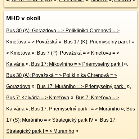
MHD v okolí
Bus 30 (A): Gorazdova = > Poliklinika Chrenová = >
Kmeťova = > Považská
¤
,
Bus 17 (K): Priemyselný park I =
> Kmeťova
¤
,
Bus 7 (P): Považská = > Kmeťova = >
Kalvária
¤
,
Bus 17: Mikovíniho = > Priemyselný park I
¤
,
Bus 30 (A): Považská = > Poliklinika Chrenová = >
Gorazdova
¤
,
Bus 17: Murániho = > Priemyselný park I
¤
,
Bus 7: Kalvária = > Kmeťova
¤
,
Bus 7: Kmeťova = >
Kalvária
¤
,
Bus 17: Priemyselný park I = > Murániho
¤
,
Bus
17 (S): Murániho = > Strategický park IV
¤
,
Bus 17:
Strategický park I = > Murániho
¤