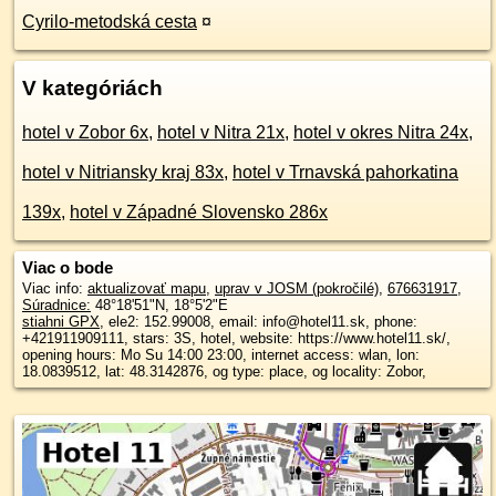
Cyrilo-metodská cesta
¤
V kategóriách
hotel v Zobor 6x
,
hotel v Nitra 21x
,
hotel v okres Nitra 24x
,
hotel v Nitriansky kraj 83x
,
hotel v Trnavská pahorkatina
139x
,
hotel v Západné Slovensko 286x
Viac o bode
Viac info:
aktualizovať mapu
,
uprav v JOSM (pokročilé)
,
676631917
,
Súradnice:
48°18'51"N
,
18°5'2"E
stiahni GPX
, ele2: 152.99008, email: info@hotel11.sk, phone:
+421911909111, stars: 3S, hotel, website: https://www.hotel11.sk/,
opening hours: Mo Su 14:00 23:00, internet access: wlan, lon:
18.0839512, lat: 48.3142876, og type: place, og locality: Zobor,