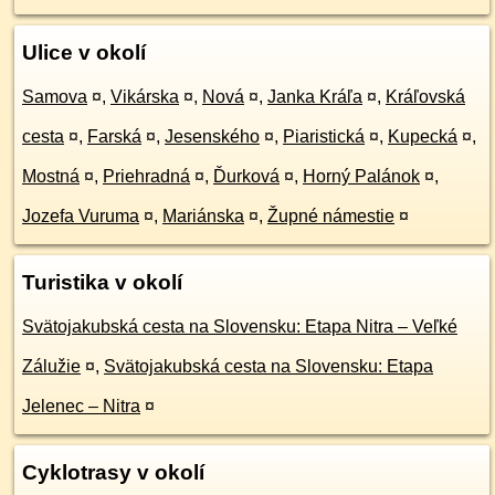
Ulice v okolí
Samova
¤
,
Vikárska
¤
,
Nová
¤
,
Janka Kráľa
¤
,
Kráľovská
cesta
¤
,
Farská
¤
,
Jesenského
¤
,
Piaristická
¤
,
Kupecká
¤
,
Mostná
¤
,
Priehradná
¤
,
Ďurková
¤
,
Horný Palánok
¤
,
Jozefa Vuruma
¤
,
Mariánska
¤
,
Župné námestie
¤
Turistika v okolí
Svätojakubská cesta na Slovensku: Etapa Nitra – Veľké
Zálužie
¤
,
Svätojakubská cesta na Slovensku: Etapa
Jelenec – Nitra
¤
Cyklotrasy v okolí