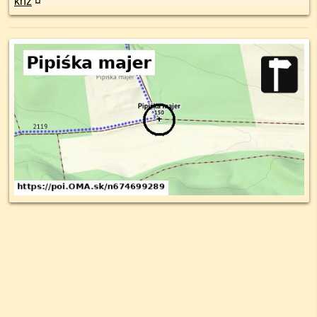
kríž
¤