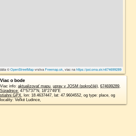
 dáta ©
OpenStreetMap
vrstva
Freemap.sk
, viac na
https://poi.oma.sk/n674699289
Viac o bode
Viac info:
aktualizovať mapu
,
uprav v JOSM (pokročilé)
,
674699289
,
Súradnice:
47°57'37"N
,
18°27'49"E
stiahni GPX
, lon: 18.4637447, lat: 47.9604552, og type: place, og
locality: Veľké Ludince,