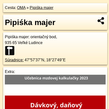
Cesta:
OMA
»
Pipiśka majer
Pipiśka majer
Pipiśka majer
: orientačný bod,
935 65
Veľké Ludince
Súradnice:
47°57'37"N
,
18°27'49"E
Extra: