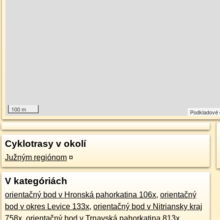
100 m
Podkladové
Cyklotrasy v okolí
Južným regiónom
¤
V kategóriách
orientačný bod v Hronská pahorkatina 106x
,
orientačný
bod v okres Levice 133x
,
orientačný bod v Nitriansky kraj
758x
,
orientačný bod v Trnavská pahorkatina 813x
,