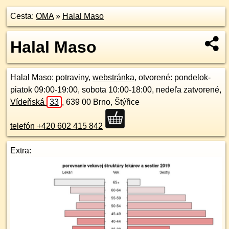
Cesta:
OMA
»
Halal Maso
Halal Maso
Halal Maso
: potraviny,
webstránka
, otvorené: pondelok-
piatok 09:00-19:00, sobota 10:00-18:00, nedeľa zatvorené,
Vídeňská
33
,
639 00
Brno, Štýřice
telefón +420 602 415 842
Extra: