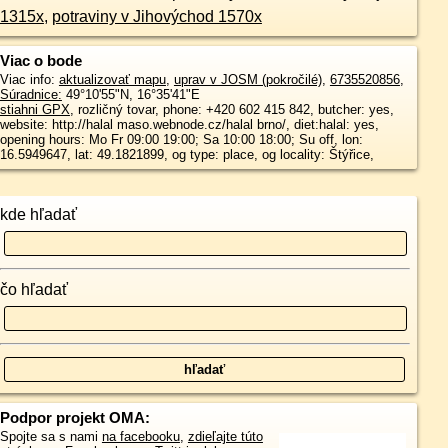
1315x
,
potraviny v Jihovýchod 1570x
Viac o bode
Viac info:
aktualizovať mapu
,
uprav v JOSM (pokročilé)
,
6735520856
,
Súradnice:
49°10'55"N
,
16°35'41"E
stiahni GPX
, rozličný tovar, phone: +420 602 415 842, butcher: yes,
website: http://halal maso.webnode.cz/halal brno/, diet:halal: yes,
opening hours: Mo Fr 09:00 19:00; Sa 10:00 18:00; Su off, lon:
16.5949647, lat: 49.1821899, og type: place, og locality: Štýřice,
kde hľadať
čo hľadať
Podpor projekt OMA:
Spojte sa s nami
na facebooku
,
zdieľajte túto