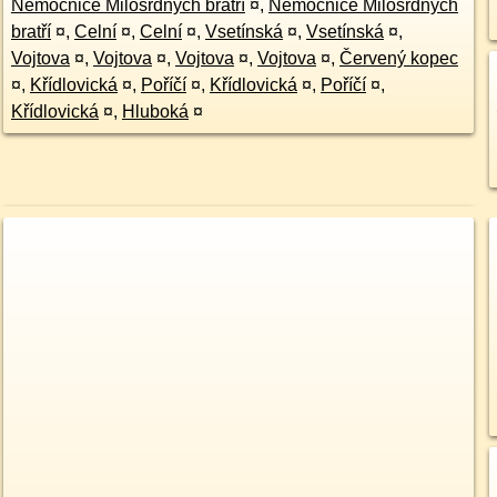
Nemocnice Milosrdných bratří
¤
,
Nemocnice Milosrdných
bratří
¤
,
Celní
¤
,
Celní
¤
,
Vsetínská
¤
,
Vsetínská
¤
,
Vojtova
¤
,
Vojtova
¤
,
Vojtova
¤
,
Vojtova
¤
,
Červený kopec
¤
,
Křídlovická
¤
,
Poříčí
¤
,
Křídlovická
¤
,
Poříčí
¤
,
Křídlovická
¤
,
Hluboká
¤