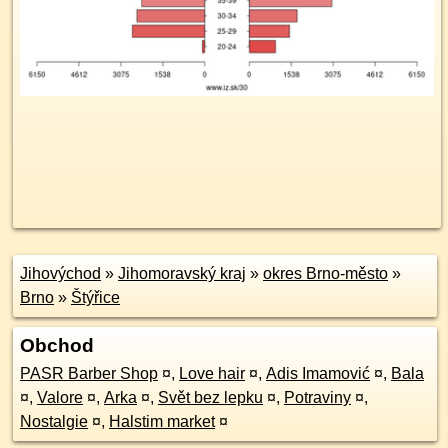
Jihovýchod
»
Jihomoravský kraj
»
okres Brno-město
»
Brno
»
Štýřice
Obchod
PASR Barber Shop
¤
,
Love hair
¤
,
Adis Imamović
¤
,
Bala
¤
,
Valore
¤
,
Arka
¤
,
Svět bez lepku
¤
,
Potraviny
¤
,
Nostalgie
¤
,
Halstim market
¤