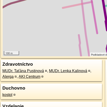
100 m
Podkladové 
Zdravotníctvo
MUDr. Taťána Pustinová
¤
,
MUDr. Lenka Kalinová
¤
,
Alerga
¤
,
AKI Centrum
¤
Duchovno
kostol
¤
Vzdelanie