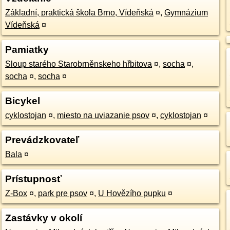
Základní, praktická škola Brno, Vídeňská
¤
,
Gymnázium
Vídeňská
¤
Pamiatky
Sloup starého Starobrněnskeho hřbitova
¤
,
socha
¤
,
socha
¤
,
socha
¤
Bicykel
cyklostojan
¤
,
miesto na uviazanie psov
¤
,
cyklostojan
¤
Prevádzkovateľ
Bala
¤
Prístupnosť
Z-Box
¤
,
park pre psov
¤
,
U Hovězího pupku
¤
Zastávky v okolí