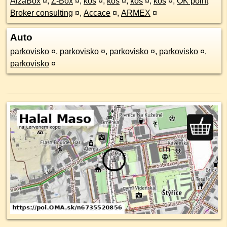
AlzaBox
¤
,
Z-Box
¤
,
kôš
¤
,
kôš
¤
,
kôš
¤
,
kôš
¤
,
OK point
Broker consulting
¤
,
Accace
¤
,
ARMEX
¤
Auto
parkovisko
¤
,
parkovisko
¤
,
parkovisko
¤
,
parkovisko
¤
,
parkovisko
¤