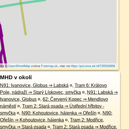
dáta ©
OpenStreetMap
vrstva
Freemap.sk
, viac na
https://poi.oma.sk/n6735520856
MHD v okolí
N91: Ivanovice, Globus ⇒ Labská
¤
,
Tram 6: Královo
Pole, nádraží ⇒ Starý Lískovec, smyčka
¤
,
N91: Labská ⇒
Ivanovice, Globus
¤
,
62: Červený Kopec ⇒ Mendlovo
náměstí
¤
,
Tram 2: Stará osada ⇒ Ústřední hřbitov -
smyčka
¤
,
N90: Kohoutovice, hájenka ⇒ Ořešín
¤
,
N90:
Ořešín ⇒ Kohoutovice, hájenka
¤
,
Tram 2: Modřice,
smyčka ⇒ Stará osada
¤
,
Tram 2: Stará osada ⇒ Modřice,