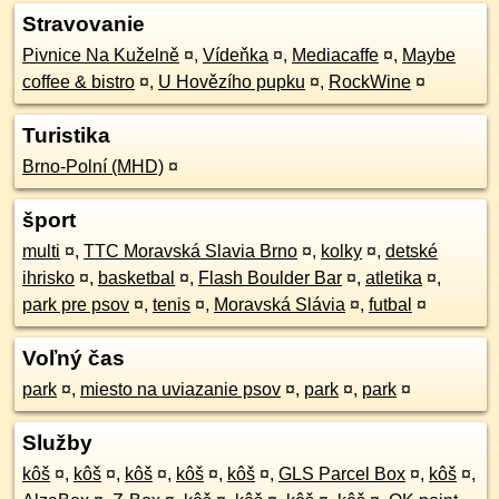
Stravovanie
Pivnice Na Kuželně
¤
,
Vídeňka
¤
,
Mediacaffe
¤
,
Maybe
coffee & bistro
¤
,
U Hovězího pupku
¤
,
RockWine
¤
Turistika
Brno-Polní (MHD)
¤
šport
multi
¤
,
TTC Moravská Slavia Brno
¤
,
kolky
¤
,
detské
ihrisko
¤
,
basketbal
¤
,
Flash Boulder Bar
¤
,
atletika
¤
,
park pre psov
¤
,
tenis
¤
,
Moravská Slávia
¤
,
futbal
¤
Voľný čas
park
¤
,
miesto na uviazanie psov
¤
,
park
¤
,
park
¤
Služby
kôš
¤
,
kôš
¤
,
kôš
¤
,
kôš
¤
,
kôš
¤
,
GLS Parcel Box
¤
,
kôš
¤
,