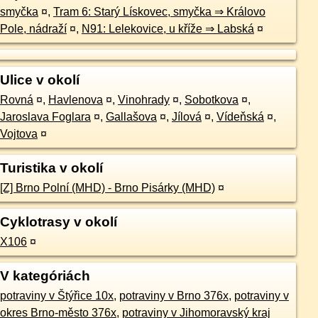
smyčka
¤
,
Tram 6: Starý Lískovec, smyčka ⇒ Královo
Pole, nádraží
¤
,
N91: Lelekovice, u kříže ⇒ Labská
¤
Ulice v okolí
Rovná
¤
,
Havlenova
¤
,
Vinohrady
¤
,
Sobotkova
¤
,
Jaroslava Foglara
¤
,
Gallašova
¤
,
Jílová
¤
,
Vídeňská
¤
,
Vojtova
¤
Turistika v okolí
[Z] Brno Polní (MHD) - Brno Pisárky (MHD)
¤
Cyklotrasy v okolí
X106
¤
V kategóriách
potraviny v Štýřice 10x
,
potraviny v Brno 376x
,
potraviny v
okres Brno-město 376x
,
potraviny v Jihomoravský kraj