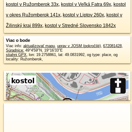
kostol v Ružomberok 33x
,
kostol v Veľká Fatra 69x
,
kostol
v okres Ružomberok 141x
,
kostol v Liptov 260x
,
kostol v
Žilinský kraj 899x
,
kostol v Stredné Slovensko 1842x
Viac o bode
Viac info:
aktualizovať mapu
,
uprav v JOSM (pokročilé)
,
672081428
,
Súradnice:
49°4'59"N
,
19°16'33"E
stiahni GPX
, lon: 19.2758861, lat: 49.0831992, og type: place, og
locality: Ružomberok,