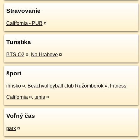
Stravovanie
California - PUB
¤
Turistika
BTS-O2
¤
,
Na Hrabove
¤
šport
ihrisko
¤
,
Beachvolleyball club Ružomberok
¤
,
Fitness
California
¤
,
tenis
¤
Voľný čas
park
¤