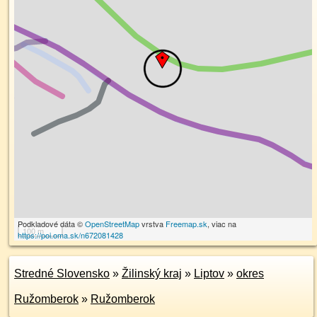
Podkladové dáta ©
OpenStreetMap
vrstva
Freemap.sk
, viac na
100 m
https://poi.oma.sk/n672081428
Stredné Slovensko
»
Žilinský kraj
»
Liptov
»
okres
Ružomberok
»
Ružomberok