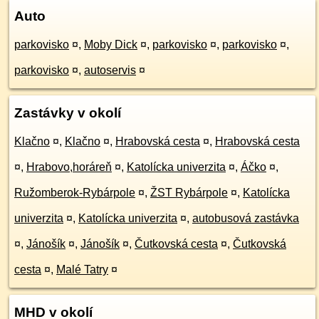
Auto
parkovisko
¤
,
Moby Dick
¤
,
parkovisko
¤
,
parkovisko
¤
,
parkovisko
¤
,
autoservis
¤
Zastávky v okolí
Klačno
¤
,
Klačno
¤
,
Hrabovská cesta
¤
,
Hrabovská cesta
¤
,
Hrabovo,horáreň
¤
,
Katolícka univerzita
¤
,
Áčko
¤
,
Ružomberok-Rybárpole
¤
,
ŽST Rybárpole
¤
,
Katolícka
univerzita
¤
,
Katolícka univerzita
¤
,
autobusová zastávka
¤
,
Jánošík
¤
,
Jánošík
¤
,
Čutkovská cesta
¤
,
Čutkovská
cesta
¤
,
Malé Tatry
¤
MHD v okolí