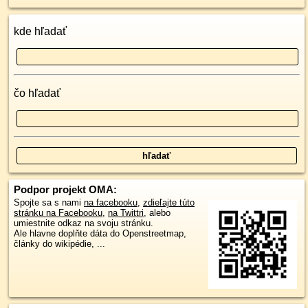
kde hľadať
čo hľadať
Podpor projekt OMA:
Spojte sa s nami
na facebooku
,
zdieľajte túto
stránku na Facebooku
,
na Twittri
, alebo
umiestnite odkaz na svoju stránku.
Ale hlavne doplňte dáta do Openstreetmap,
články do wikipédie, ...