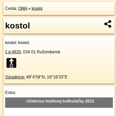
Cesta:
OMA
»
kostol
kostol
kostol
: kostol,
č.d.
4835
,
034 01
Ružomberok
Súradnice:
49°4'59"N
,
19°16'33"E
Extra: