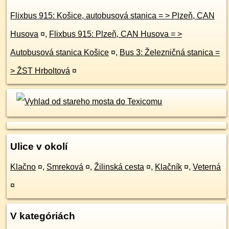
Flixbus 915: Košice, autobusová stanica = > Plzeň, CAN
Husova
¤
,
Flixbus 915: Plzeň, CAN Husova = >
Autobusová stanica Košice
¤
,
Bus 3: Železničná stanica =
> ŽST Hrboltová
¤
Ulice v okolí
Klačno
¤
,
Smreková
¤
,
Žilinská cesta
¤
,
Klačník
¤
,
Veterná
¤
V kategóriách