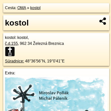
Cesta:
OMA
»
kostol
kostol
kostol
: kostol,
č.d.
155
,
962 34
Železná Breznica
Súradnice:
48°36'56"N
,
19°0'41"E
Extra: