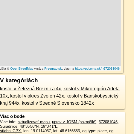
 dáta ©
OpenStreetMap
vrstva
Freemap.sk
, viac na
https://poi.oma.sk/n672081046
V kategóriách
kostol v Železná Breznica 4x
,
kostol v Mikroregión Adela
10x
,
kostol v okres Zvolen 42x
,
kostol v Banskobystrický
kraj 944x
,
kostol v Stredné Slovensko 1842x
Viac o bode
Viac info:
aktualizovať mapu
,
uprav v JOSM (pokročilé)
,
672081046
,
Súradnice:
48°36'56"N
,
19°0'41"E
stiahni GPX
, lon: 19.0114037, lat: 48.6156653, og type: place, og