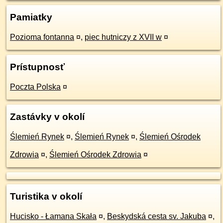
Pamiatky
Pozioma fontanna
¤
,
piec hutniczy z XVII w
¤
Prístupnosť
Poczta Polska
¤
Zastávky v okolí
Ślemień Rynek
¤
,
Ślemień Rynek
¤
,
Ślemień Ośrodek
Zdrowia
¤
,
Ślemień Ośrodek Zdrowia
¤
Turistika v okolí
Hucisko - Łamana Skała
¤
,
Beskydská cesta sv. Jakuba
¤
,