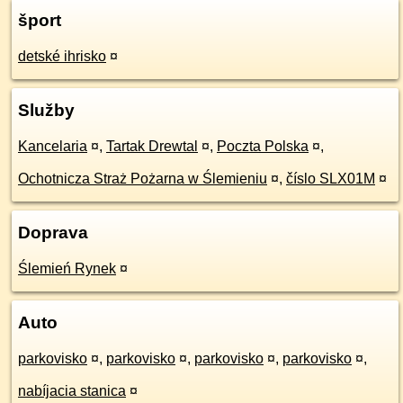
šport
detské ihrisko
¤
Služby
Kancelaria
¤
,
Tartak Drewtal
¤
,
Poczta Polska
¤
,
Ochotnicza Straż Pożarna w Ślemieniu
¤
,
číslo SLX01M
¤
Doprava
Ślemień Rynek
¤
Auto
parkovisko
¤
,
parkovisko
¤
,
parkovisko
¤
,
parkovisko
¤
,
nabíjacia stanica
¤