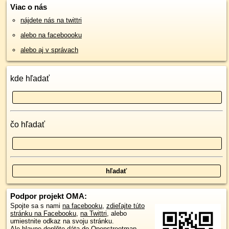
Viac o nás
nájdete nás na twittri
alebo na faceboooku
alebo aj v správach
kde hľadať
čo hľadať
Podpor projekt OMA:
Spojte sa s nami
na facebooku
,
zdieľajte túto
stránku na Facebooku
,
na Twittri
, alebo
umiestnite odkaz na svoju stránku.
Ale hlavne doplňte dáta do Openstreetmap,