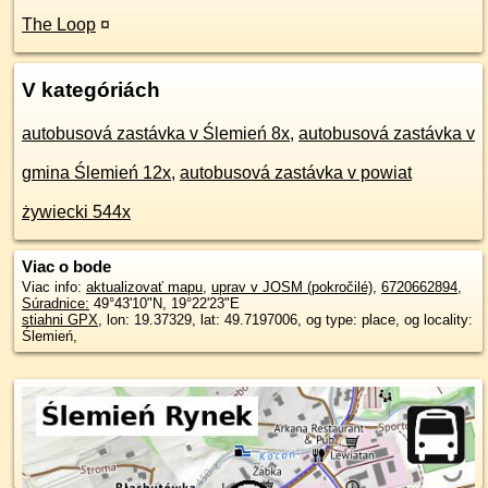
The Loop
¤
V kategóriách
autobusová zastávka v Ślemień 8x
,
autobusová zastávka v
gmina Ślemień 12x
,
autobusová zastávka v powiat
żywiecki 544x
Viac o bode
Viac info:
aktualizovať mapu
,
uprav v JOSM (pokročilé)
,
6720662894
,
Súradnice:
49°43'10"N
,
19°22'23"E
stiahni GPX
, lon: 19.37329, lat: 49.7197006, og type: place, og locality:
Ślemień,