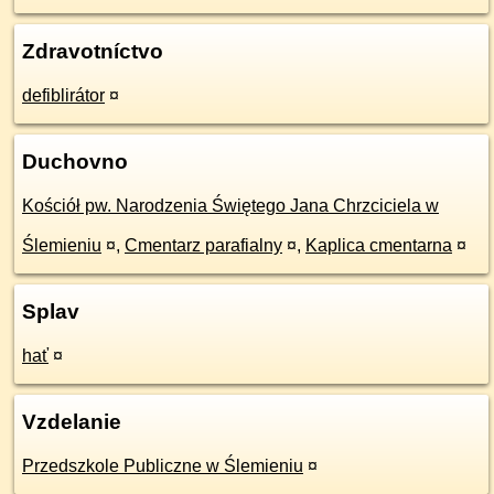
Zdravotníctvo
defiblirátor
¤
Duchovno
Kościół pw. Narodzenia Świętego Jana Chrzciciela w
Ślemieniu
¤
,
Cmentarz parafialny
¤
,
Kaplica cmentarna
¤
Splav
hať
¤
Vzdelanie
Przedszkole Publiczne w Ślemieniu
¤