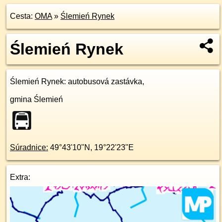
Cesta:
OMA
»
Ślemień Rynek
Ślemień Rynek
Ślemień Rynek
: autobusová zastávka,
gmina Ślemień
Súradnice:
49°43'10"N
,
19°22'23"E
Extra: