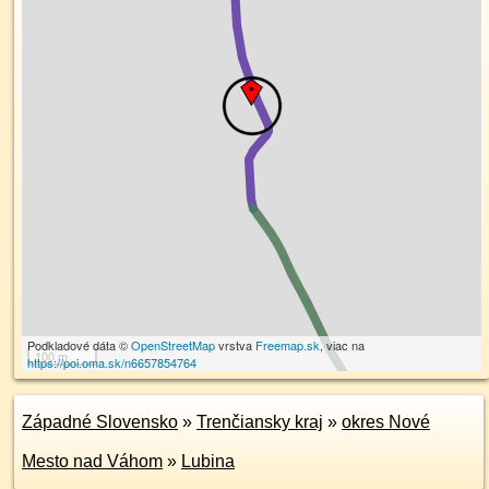
Podkladové dáta ©
OpenStreetMap
vrstva
Freemap.sk
, viac na
100 m
https://poi.oma.sk/n6657854764
Západné Slovensko
»
Trenčiansky kraj
»
okres Nové
Mesto nad Váhom
»
Lubina