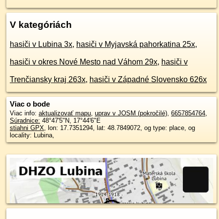
V kategóriách
hasiči v Lubina 3x
,
hasiči v Myjavská pahorkatina 25x
,
hasiči v okres Nové Mesto nad Váhom 29x
,
hasiči v
Trenčiansky kraj 263x
,
hasiči v Západné Slovensko 626x
Viac o bode
Viac info:
aktualizovať mapu
,
uprav v JOSM (pokročilé)
,
6657854764
,
Súradnice:
48°47'5"N
,
17°44'6"E
stiahni GPX
, lon: 17.7351294, lat: 48.7849072, og type: place, og
locality: Lubina,