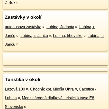
Z-Box
¤
Zastávky v okolí
autobusová zastávka
¤
,
Lubina, Jednota
¤
,
Lubina, u
Janču
¤
,
Lubina, u Janču
¤
,
Lubina, trhovisko
¤
,
Lubina, u
Janču
¤
Turistika v okolí
Lazová 100
¤
,
Chodník kpt. Miloša Uhra
¤
,
Čachtice -
Lubina
¤
,
Medzinárodná diaľková turistická trasa E8,
Slovensko
¤