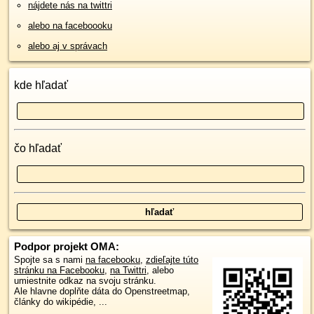
nájdete nás na twittri
alebo na faceboooku
alebo aj v správach
kde hľadať
čo hľadať
Podpor projekt OMA:
Spojte sa s nami
na facebooku
,
zdieľajte túto
stránku na Facebooku
,
na Twittri
, alebo
umiestnite odkaz na svoju stránku.
Ale hlavne doplňte dáta do Openstreetmap,
články do wikipédie, ...