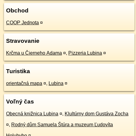
Obchod
COOP Jednota
¤
Stravovanie
Krčma u Čierneho Adama
¤
,
Pizzeria Lubina
¤
Turistika
orientačná mapa
¤
,
Lubina
¤
Voľný čas
Obecná knižnica Lubina
¤
,
Klultúrny dom Gustáva Zocha
¤
,
Rodný dům Samuela Štúra a muzeum Ľudovíta
Holubyho
¤