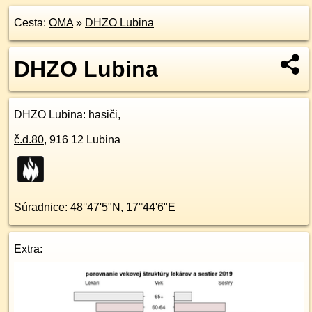
Cesta:
OMA
»
DHZO Lubina
DHZO Lubina
DHZO Lubina
: hasiči,
č.d.
80
,
916 12
Lubina
Súradnice:
48°47'5"N
,
17°44'6"E
Extra: