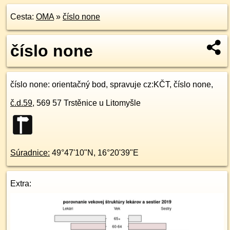
Cesta:
OMA
»
číslo none
číslo none
číslo none
: orientačný bod, spravuje cz:KČT, číslo none,
č.d.
59
,
569 57
Trstěnice u Litomyšle
Súradnice:
49°47'10"N
,
16°20'39"E
Extra: