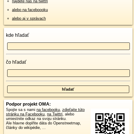
nájdete nás na twittri
alebo na faceboooku
alebo aj v správach
kde hľadať
čo hľadať
Podpor projekt OMA:
Spojte sa s nami
na facebooku
,
zdieľajte túto
stránku na Facebooku
,
na Twittri
, alebo
umiestnite odkaz na svoju stránku.
Ale hlavne doplňte dáta do Openstreetmap,
články do wikipédie, ...