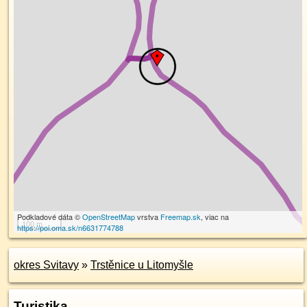
Podkladové dáta ©
OpenStreetMap
vrstva
Freemap.sk
, viac na
100 m
https://poi.oma.sk/n6631774788
okres Svitavy
»
Trstěnice u Litomyšle
Turistika