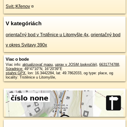
Svit.;Křenov
¤
V kategóriách
orientačný bod v Trstěnice u Litomyšle 4x
,
orientačný bod
v okres Svitavy 390x
Viac o bode
Viac info:
aktualizovať mapu
,
uprav v JOSM (pokročilé)
,
6631774788
,
Súradnice:
49°47'10"N
,
16°20'39"E
stiahni GPX
, lon: 16.3442284, lat: 49.7862033, og type: place, og
locality: Trstěnice u Litomyšle,