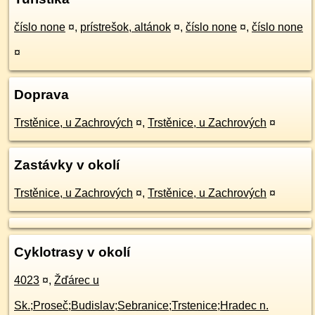
číslo none
¤
,
prístrešok, altánok
¤
,
číslo none
¤
,
číslo none
¤
Doprava
Trstěnice, u Zachrových
¤
,
Trstěnice, u Zachrových
¤
Zastávky v okolí
Trstěnice, u Zachrových
¤
,
Trstěnice, u Zachrových
¤
Cyklotrasy v okolí
4023
¤
,
Žďárec u
Sk.;Proseč;Budislav;Sebranice;Trstenice;Hradec n.