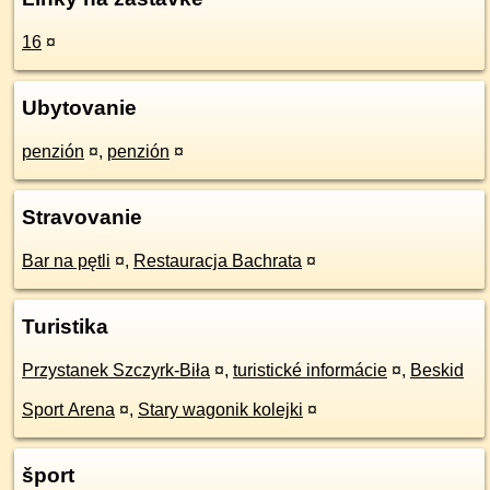
16
¤
Ubytovanie
penzión
¤
,
penzión
¤
Stravovanie
Bar na pętli
¤
,
Restauracja Bachrata
¤
Turistika
Przystanek Szczyrk-Biła
¤
,
turistické informácie
¤
,
Beskid
Sport Arena
¤
,
Stary wagonik kolejki
¤
šport