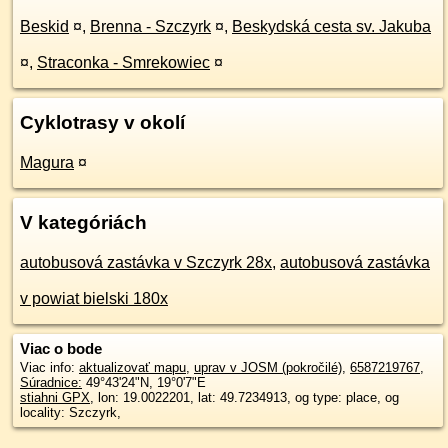
Beskid
¤
,
Brenna - Szczyrk
¤
,
Beskydská cesta sv. Jakuba
¤
,
Straconka - Smrekowiec
¤
Cyklotrasy v okolí
Magura
¤
V kategóriách
autobusová zastávka v Szczyrk 28x
,
autobusová zastávka
v powiat bielski 180x
Viac o bode
Viac info:
aktualizovať mapu
,
uprav v JOSM (pokročilé)
,
6587219767
,
Súradnice:
49°43'24"N
,
19°0'7"E
stiahni GPX
, lon: 19.0022201, lat: 49.7234913, og type: place, og
locality: Szczyrk,