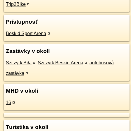
Trip2Bike
¤
Prístupnosť
Beskid Sport Arena
¤
Zastávky v okolí
Szczyrk Biła
¤
,
Szczyrk Beskid Arena
¤
,
autobusová
zastávka
¤
MHD v okolí
16
¤
Turistika v okolí