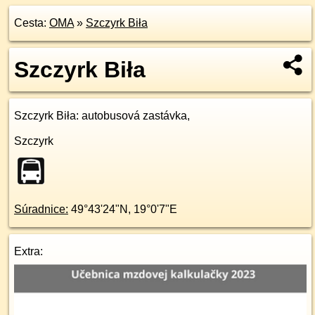
Cesta:
OMA
»
Szczyrk Biła
Szczyrk Biła
Szczyrk Biła
: autobusová zastávka,
Szczyrk
Súradnice:
49°43'24"N
,
19°0'7"E
Extra: