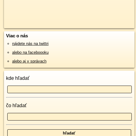
Viac o nás
nájdete nás na twittri
alebo na faceboooku
alebo aj v správach
kde hľadať
čo hľadať