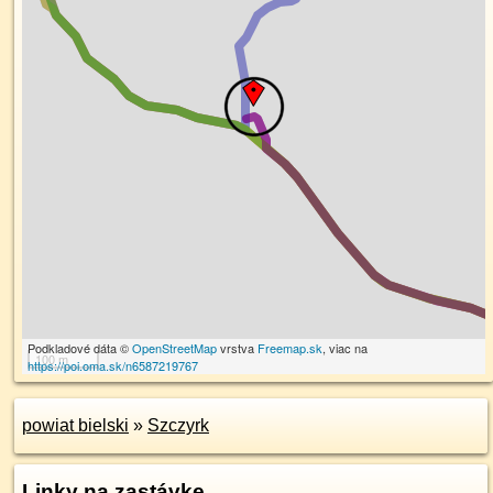
Podkladové dáta ©
OpenStreetMap
vrstva
Freemap.sk
, viac na
100 m
https://poi.oma.sk/n6587219767
powiat bielski
»
Szczyrk
Linky na zastávke