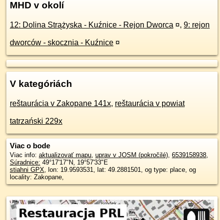
MHD v okolí
12: Dolina Strążyska - Kuźnice - Rejon Dworca
¤
,
9: rejon
dworców - skocznia - Kuźnice
¤
V kategóriách
reštaurácia v Zakopane 141x
,
reštaurácia v powiat
tatrzański 229x
Viac o bode
Viac info:
aktualizovať mapu
,
uprav v JOSM (pokročilé)
,
6539158938
,
Súradnice:
49°17'17"N
,
19°57'33"E
stiahni GPX
, lon: 19.9593531, lat: 49.2881501, og type: place, og
locality: Zakopane,