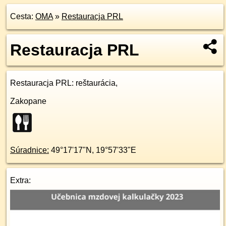
Cesta:
OMA
»
Restauracja PRL
Restauracja PRL
Restauracja PRL
: reštaurácia,
Zakopane
Súradnice:
49°17'17"N
,
19°57'33"E
Extra: