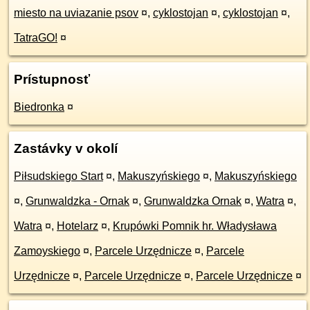
miesto na uviazanie psov
¤
,
cyklostojan
¤
,
cyklostojan
¤
,
TatraGO!
¤
Prístupnosť
Biedronka
¤
Zastávky v okolí
Piłsudskiego Start
¤
,
Makuszyńskiego
¤
,
Makuszyńskiego
¤
,
Grunwaldzka - Ornak
¤
,
Grunwaldzka Ornak
¤
,
Watra
¤
,
Watra
¤
,
Hotelarz
¤
,
Krupówki Pomnik hr. Władysława
Zamoyskiego
¤
,
Parcele Urzędnicze
¤
,
Parcele
Urzędnicze
¤
,
Parcele Urzędnicze
¤
,
Parcele Urzędnicze
¤