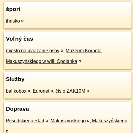
šport
ihrisko
¤
Voľný čas
miesto na uviazanie psov
¤
,
Muzeum Kornela
Makuszyńskiego w willi Opolanka
¤
Služby
balíkobox
¤
,
Euronet
¤
,
číslo ZAK10M
¤
Doprava
Piłsudskiego Start
¤
,
Makuszyńskiego
¤
,
Makuszyńskiego
¤