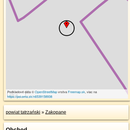
Podkladové dáta ©
OpenStreetMap
vrstva
Freemap.sk
, viac na
100 m
https://poi.oma.sk/n6539158938
powiat tatrzański
»
Zakopane
Obchod