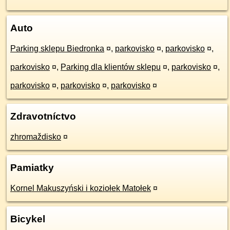
Auto
Parking sklepu Biedronka
¤
,
parkovisko
¤
,
parkovisko
¤
,
parkovisko
¤
,
Parking dla klientów sklepu
¤
,
parkovisko
¤
,
parkovisko
¤
,
parkovisko
¤
,
parkovisko
¤
Zdravotníctvo
zhromaždisko
¤
Pamiatky
Kornel Makuszyński i koziołek Matołek
¤
Bicykel