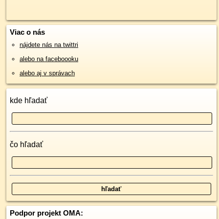
Viac o nás
nájdete nás na twittri
alebo na faceboooku
alebo aj v správach
kde hľadať
čo hľadať
Podpor projekt OMA: