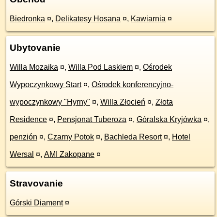
Biedronka
¤
,
Delikatesy Hosana
¤
,
Kawiarnia
¤
Ubytovanie
Willa Mozaika
¤
,
Willa Pod Laskiem
¤
,
Ośrodek
Wypoczynkowy Start
¤
,
Ośrodek konferencyjno-
wypoczynkowy "Hyrny"
¤
,
Willa Złocień
¤
,
Złota
Residence
¤
,
Pensjonat Tuberoza
¤
,
Góralska Kryjówka
¤
,
penzión
¤
,
Czarny Potok
¤
,
Bachleda Resort
¤
,
Hotel
Wersal
¤
,
AMI Zakopane
¤
Stravovanie
Górski Diament
¤