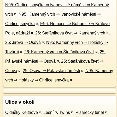
N95: Chrlice, smyčka ⇒ Ivanovické náměstí ⇒ Kamenný
vrch
¤
,
N95: Kamenný vrch ⇒ Ivanovické náměstí ⇒
Chrlice, smyčka
¤
,
E56: Nemocnice Bohunice ⇒ Královo
Pole, nádraží
¤
,
26: Štefánikova čtvrť ⇒ Kamenný vrch
¤
,
25: Jírova ⇒ Osová
¤
,
N95: Kamenný vrch ⇒ Holásky ⇒
Tovární
¤
,
26: Kamenný vrch ⇒ Štefánikova čtvrť
¤
,
25:
Pálavské náměstí ⇒ Osová
¤
,
25: Štefánikova čtvrť ⇒
Osová
¤
,
25: Osová ⇒ Pálavské náměstí
¤
,
N95: Kamenný
vrch ⇒ Holásky ⇒ Chrlice, smyčka
¤
Ulice v okolí
Oldřišky Keithové
¤
,
Lesní
¤
,
Twins
¤
,
Pisárecký tunel
¤
,