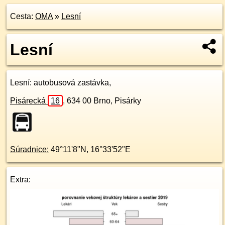
Cesta:
OMA
»
Lesní
Lesní
Lesní
: autobusová zastávka,
Pisárecká
16
,
634 00
Brno, Pisárky
Súradnice:
49°11'8"N
,
16°33'52"E
Extra: