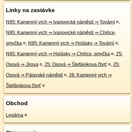
Linky na zastávke
N95: Kamenný vrch ⇒ Ivanovické náměstí ⇒ Tovární
¤
,
N95: Kamenný vrch ⇒ Ivanovické náměstí ⇒ Chrlice,
smyčka
¤
,
N95: Kamenný vrch ⇒ Holásky ⇒ Tovární
¤
,
N95: Kamenný vrch ⇒ Holásky ⇒ Chrlice, smyčka
¤
,
25:
Osová ⇒ Jírova
¤
,
25: Osová ⇒ Štefánikova čtvrť
¤
,
25:
Osová ⇒ Pálavské náměstí
¤
,
26: Kamenný vrch ⇒
Štefánikova čtvrť
¤
Obchod
Legárna
¤