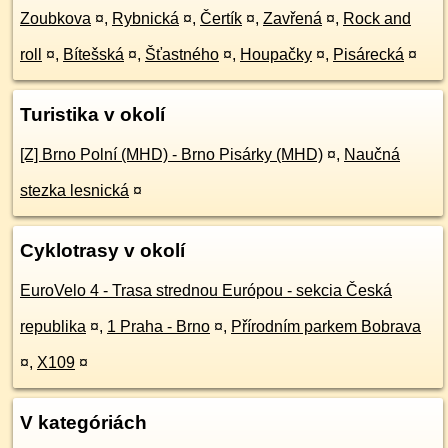
Zoubkova
¤
,
Rybnická
¤
,
Čertík
¤
,
Zavřená
¤
,
Rock and
roll
¤
,
Bítešská
¤
,
Šťastného
¤
,
Houpačky
¤
,
Pisárecká
¤
Turistika v okolí
[Z] Brno Polní (MHD) - Brno Pisárky (MHD)
¤
,
Naučná
stezka lesnická
¤
Cyklotrasy v okolí
EuroVelo 4 - Trasa strednou Európou - sekcia Česká
republika
¤
,
1 Praha - Brno
¤
,
Přírodním parkem Bobrava
¤
,
X109
¤
V kategóriách