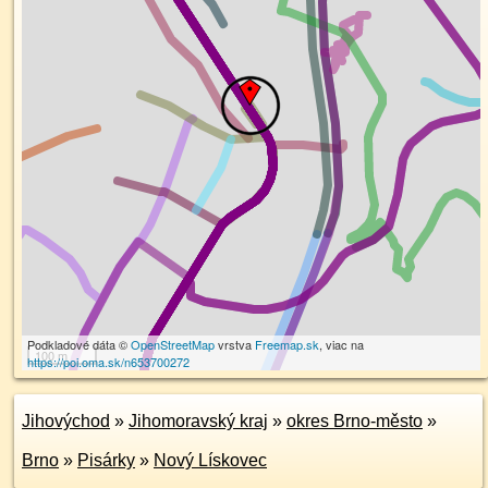
Podkladové dáta ©
OpenStreetMap
vrstva
Freemap.sk
, viac na
100 m
https://poi.oma.sk/n653700272
Jihovýchod
»
Jihomoravský kraj
»
okres Brno-město
»
Brno
»
Pisárky
»
Nový Lískovec