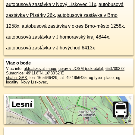
autobusová zastávka v Nový Lískovec 11x
,
autobusová
zastávka v Pisárky 26x
,
autobusová zastávka v Brno
1258x
,
autobusová zastávka v okres Brno-město 1258x
,
autobusová zastávka v Jihomoravský kraj 4844x
,
autobusová zastávka v Jihovýchod 6413x
Viac o bode
Viac info:
aktualizovať mapu
,
uprav v JOSM (pokročilé)
,
653700272
,
Súradnice:
49°11'8"N
,
16°33'52"E
stiahni GPX
, lon: 16.5646429, lat: 49.1856435, og type: place, og
locality: Nový Lískovec,