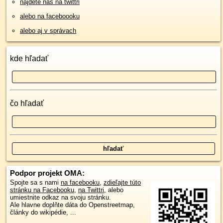
nájdete nás na twittri
alebo na faceboooku
alebo aj v správach
kde hľadať
čo hľadať
Podpor projekt OMA:
Spojte sa s nami
na facebooku
,
zdieľajte túto
stránku na Facebooku
,
na Twittri
, alebo
umiestnite odkaz na svoju stránku.
Ale hlavne doplňte dáta do Openstreetmap,
články do wikipédie, ...