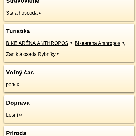
Stravovanie
Stará hospoda
¤
Turistika
BIKE ARÉNA ANTHROPOS
¤
,
Bikearéna Anthropos
¤
,
Zaniklá osada Rybníky
¤
Voľný čas
park
¤
Doprava
Lesní
¤
Príroda