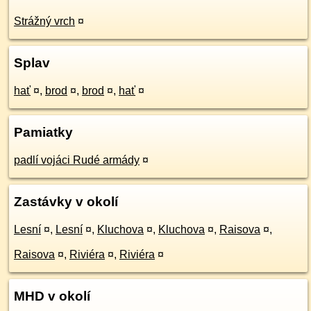
Strážný vrch
¤
Splav
hať
¤
,
brod
¤
,
brod
¤
,
hať
¤
Pamiatky
padlí vojáci Rudé armády
¤
Zastávky v okolí
Lesní
¤
,
Lesní
¤
,
Kluchova
¤
,
Kluchova
¤
,
Raisova
¤
,
Raisova
¤
,
Riviéra
¤
,
Riviéra
¤
MHD v okolí