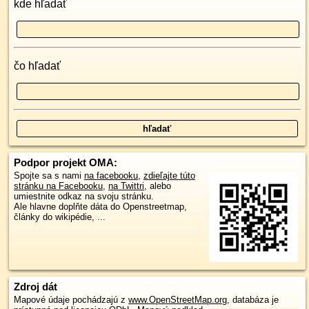
kde hľadať
čo hľadať
Podpor projekt OMA:
Spojte sa s nami
na facebooku
,
zdieľajte túto
stránku na Facebooku
,
na Twittri
, alebo
umiestnite odkaz na svoju stránku.
Ale hlavne doplňte dáta do Openstreetmap,
články do wikipédie, ...
Zdroj dát
Mapové údaje pochádzajú z
www.OpenStreetMap.org
, databáza je