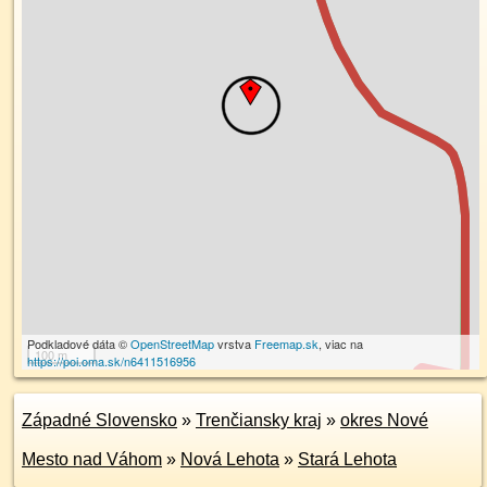
Podkladové dáta ©
OpenStreetMap
vrstva
Freemap.sk
, viac na
100 m
https://poi.oma.sk/n6411516956
Západné Slovensko
»
Trenčiansky kraj
»
okres Nové
Mesto nad Váhom
»
Nová Lehota
»
Stará Lehota