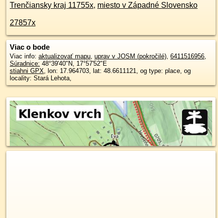
Trenčiansky kraj 11755x
,
miesto v Západné Slovensko
27857x
Viac o bode
Viac info:
aktualizovať mapu
,
uprav v JOSM (pokročilé)
,
6411516956
,
Súradnice:
48°39'40"N
,
17°57'52"E
stiahni GPX
, lon: 17.964703, lat: 48.6611121, og type: place, og
locality: Stará Lehota,