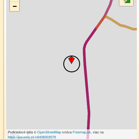
−
Podkladové dáta ©
OpenStreetMap
vrstva
Freemap.sk
, viac na
100 m
https://poi.oma.sk/n6408303579