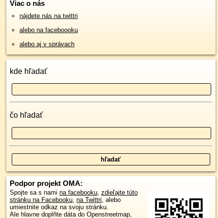
Viac o nás
nájdete nás na twittri
alebo na faceboooku
alebo aj v správach
kde hľadať
čo hľadať
Podpor projekt OMA:
Spojte sa s nami
na facebooku
,
zdieľajte túto
stránku na Facebooku
,
na Twittri
, alebo
umiestnite odkaz na svoju stránku.
Ale hlavne doplňte dáta do Openstreetmap,