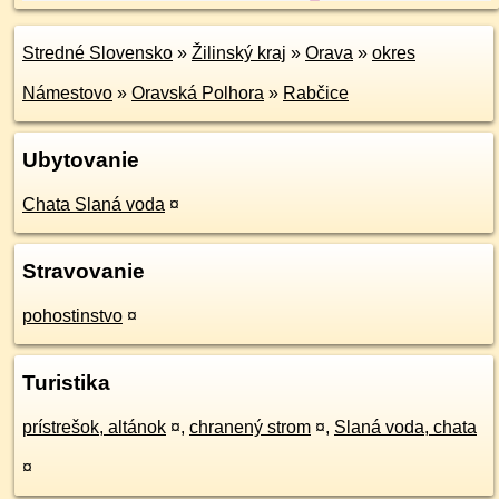
Stredné Slovensko
»
Žilinský kraj
»
Orava
»
okres
Námestovo
»
Oravská Polhora
»
Rabčice
Ubytovanie
Chata Slaná voda
¤
Stravovanie
pohostinstvo
¤
Turistika
prístrešok, altánok
¤
,
chranený strom
¤
,
Slaná voda, chata
¤