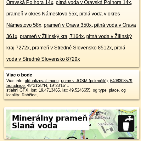
Oravská Polhora 14x
,
pitná voda v Oravská Polhora 14x
,
prameň v okres Námestovo 55x
,
pitná voda v okres
Námestovo 58x
,
prameň v Orava 350x
,
pitná voda v Orava
361x
,
prameň v Žilinský kraj 7164x
,
pitná voda v Žilinský
kraj 7272x
,
prameň v Stredné Slovensko 8512x
,
pitná
voda v Stredné Slovensko 8729x
Viac o bode
Viac info:
aktualizovať mapu
,
uprav v JOSM (pokročilé)
,
6408303579
,
Súradnice:
49°31'28"N
,
19°28'16"E
stiahni GPX
, lon: 19.4713465, lat: 49.5246655, og type: place, og
locality: Rabčice,