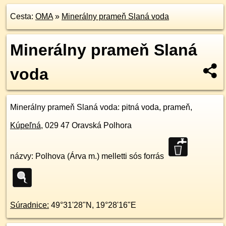
Cesta:
OMA
»
Minerálny prameň Slaná voda
Minerálny prameň Slaná
voda
Minerálny prameň Slaná voda
: pitná voda, prameň,
Kúpeľná
,
029 47
Oravská Polhora
názvy: Polhova (Árva m.) melletti sós forrás
Súradnice:
49°31'28"N
,
19°28'16"E