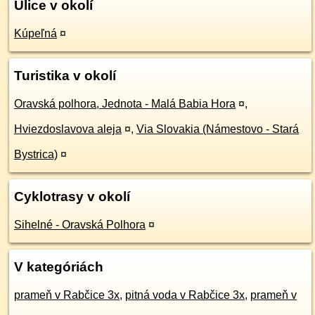
Ulice v okolí
Kúpeľná
¤
Turistika v okolí
Oravská polhora, Jednota - Malá Babia Hora
¤
,
Hviezdoslavova aleja
¤
,
Via Slovakia (Námestovo - Stará
Bystrica)
¤
Cyklotrasy v okolí
Sihelné - Oravská Polhora
¤
V kategóriách
prameň v Rabčice 3x
,
pitná voda v Rabčice 3x
,
prameň v