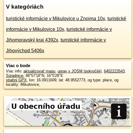
V kategóriách
turistické informácie v Mikulovice u Znojma 10x
,
turistické
informácie v Mikulovice 10x
,
turistické informácie v
Jihomoravský kraj 4392x
,
turistické informácie v
Jihovýchod 5406x
Viac o bode
Viac info:
aktualizovať mapu
,
uprav v JOSM (pokročilé)
,
6402223543
,
Súradnice:
48°57'18"N
,
16°5'28"E
stiahni GPX
, lon: 16.0911609, lat: 48.9552773, og type: place, og
locality: Mikulovice,