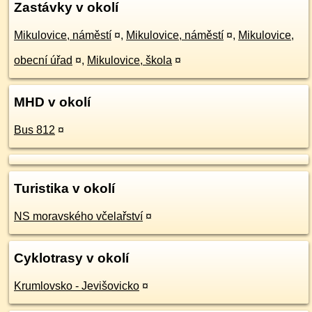
Zastávky v okolí
Mikulovice, náměstí
¤
,
Mikulovice, náměstí
¤
,
Mikulovice,
obecní úřad
¤
,
Mikulovice, škola
¤
MHD v okolí
Bus 812
¤
Turistika v okolí
NS moravského včelařství
¤
Cyklotrasy v okolí
Krumlovsko - Jevišovicko
¤