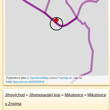
Podkladové dáta ©
OpenStreetMap
vrstva
Freemap.sk
, viac na
100 m
https://poi.oma.sk/n6402223543
Jihovýchod
»
Jihomoravský kraj
»
Mikulovice
»
Mikulovice
u Znojma