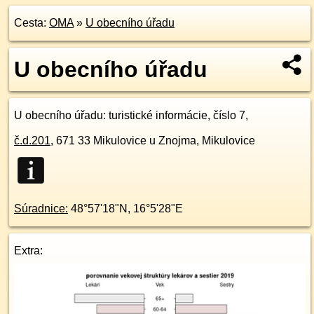
Cesta:
OMA
»
U obecního úřadu
U obecního úřadu
U obecního úřadu
: turistické informácie, číslo 7,
č.d.
201
,
671 33
Mikulovice u Znojma, Mikulovice
Súradnice:
48°57'18"N
,
16°5'28"E
Extra: