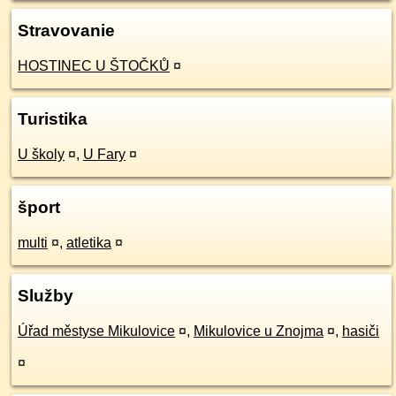
Stravovanie
HOSTINEC U ŠTOČKŮ
¤
Turistika
U školy
¤
,
U Fary
¤
šport
multi
¤
,
atletika
¤
Služby
Úřad městyse Mikulovice
¤
,
Mikulovice u Znojma
¤
,
hasiči
¤