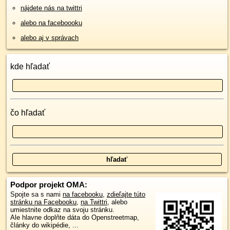
nájdete nás na twittri
alebo na faceboooku
alebo aj v správach
kde hľadať
čo hľadať
Podpor projekt OMA:
Spojte sa s nami
na facebooku
,
zdieľajte túto
stránku na Facebooku
,
na Twittri
, alebo
umiestnite odkaz na svoju stránku.
Ale hlavne doplňte dáta do Openstreetmap,
články do wikipédie, ...