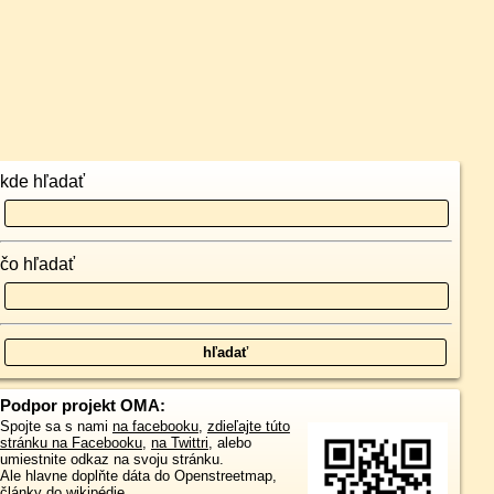
kde hľadať
čo hľadať
Podpor projekt OMA:
Spojte sa s nami
na facebooku
,
zdieľajte túto
stránku na Facebooku
,
na Twittri
, alebo
umiestnite odkaz na svoju stránku.
Ale hlavne doplňte dáta do Openstreetmap,
články do wikipédie, ...