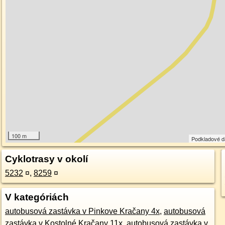
100 m
Podkladové 
Cyklotrasy v okolí
5232
¤
,
8259
¤
V kategóriách
autobusová zastávka v Pinkove Kračany 4x
,
autobusová
zastávka v Kostolné Kračany 11x
,
autobusová zastávka v