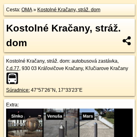
Cesta:
OMA
»
Kostolné Kračany, stráž. dom
Kostolné Kračany, stráž.
dom
Kostolné Kračany, stráž. dom
: autobusová zastávka,
č.d.
77
,
930 03
Kráľovičove Kračany, Kľučiarove Kračany
Súradnice:
47°57'26"N
,
17°33'23"E
Extra: