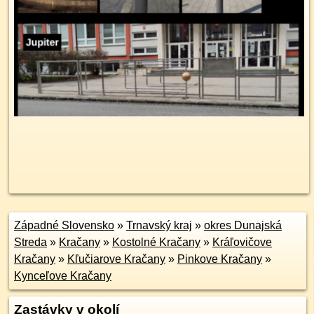
Západné Slovensko
»
Trnavský kraj
»
okres Dunajská
Streda
»
Kračany
»
Kostolné Kračany
»
Kráľovičove
Kračany
»
Kľučiarove Kračany
»
Pinkove Kračany
»
Kynceľove Kračany
Zastávky v okolí