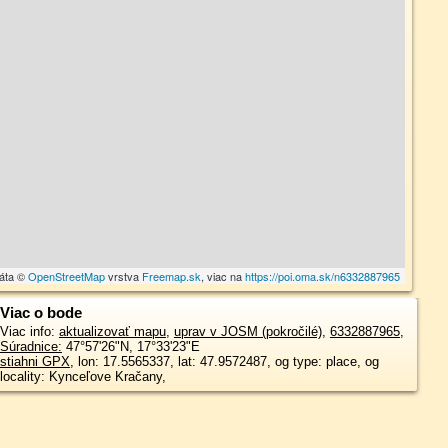
dáta ©
OpenStreetMap
vrstva
Freemap.sk
, viac na
https://poi.oma.sk/n6332887965
Viac o bode
Viac info:
aktualizovať mapu
,
uprav v JOSM (pokročilé)
,
6332887965
,
Súradnice:
47°57'26"N
,
17°33'23"E
stiahni GPX
, lon: 17.5565337, lat: 47.9572487, og type: place, og
locality: Kynceľove Kračany,