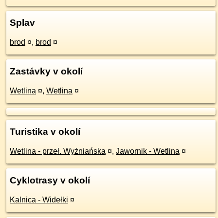
Splav
brod
¤
,
brod
¤
Zastávky v okolí
Wetlina
¤
,
Wetlina
¤
Turistika v okolí
Wetlina - przeł. Wyżniańska
¤
,
Jawornik - Wetlina
¤
Cyklotrasy v okolí
Kalnica - Widełki
¤