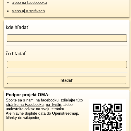
alebo na faceboooku
alebo aj v správach
kde hľadať
čo hľadať
Podpor projekt OMA:
Spojte sa s nami
na facebooku
,
zdieľajte túto
stránku na Facebooku
,
na Twittri
, alebo
umiestnite odkaz na svoju stránku.
Ale hlavne doplňte dáta do Openstreetmap,
články do wikipédie, ...