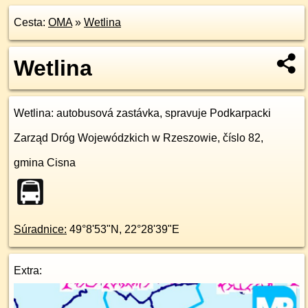
Cesta:
OMA
»
Wetlina
Wetlina
Wetlina
: autobusová zastávka, spravuje Podkarpacki
Zarząd Dróg Wojewódzkich w Rzeszowie, číslo 82,
gmina Cisna
Súradnice:
49°8'53"N
,
22°28'39"E
Extra: