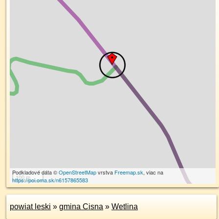
Podkladové dáta ©
OpenStreetMap
vrstva
Freemap.sk
, viac na
100 m
https://poi.oma.sk/n6157865583
powiat leski
»
gmina Cisna
»
Wetlina