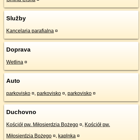
Služby
Kancelaria parafialna
¤
Doprava
Wetlina
¤
Auto
parkovisko
¤
,
parkovisko
¤
,
parkovisko
¤
Duchovno
Kościół pw. Miłosierdzia Bożego
¤
,
Kościół pw.
Miłosierdzia Bożego
¤
,
kaplnka
¤