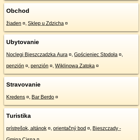
Obchod
žiaden
¤
,
Sklep u Zdzicha
¤
Ubytovanie
Noclegi Bieszczadzka Aura
¤
,
Gościeniec Stodoła
¤
,
penzión
¤
,
penzión
¤
,
Wiklinowa Zatoka
¤
Stravovanie
Kredens
¤
,
Bar Berdo
¤
Turistika
prístrešok, altánok
¤
,
orientačný bod
¤
,
Bieszczady -
Gmina Cisna
¤