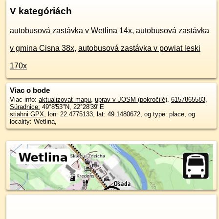
V kategóriách
autobusová zastávka v Wetlina 14x
,
autobusová zastávka
v gmina Cisna 38x
,
autobusová zastávka v powiat leski
170x
Viac o bode
Viac info:
aktualizovať mapu
,
uprav v JOSM (pokročilé)
,
6157865583
,
Súradnice:
49°8'53"N
,
22°28'39"E
stiahni GPX
, lon: 22.4775133, lat: 49.1480672, og type: place, og
locality: Wetlina,