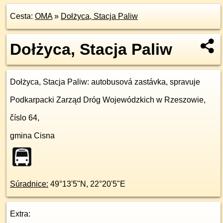
Cesta:
OMA
»
Dołżyca, Stacja Paliw
Dołżyca, Stacja Paliw
Dołżyca, Stacja Paliw
: autobusová zastávka, spravuje
Podkarpacki Zarząd Dróg Wojewódzkich w Rzeszowie,
číslo 64,
gmina Cisna
Súradnice:
49°13'5"N
,
22°20'5"E
Extra: