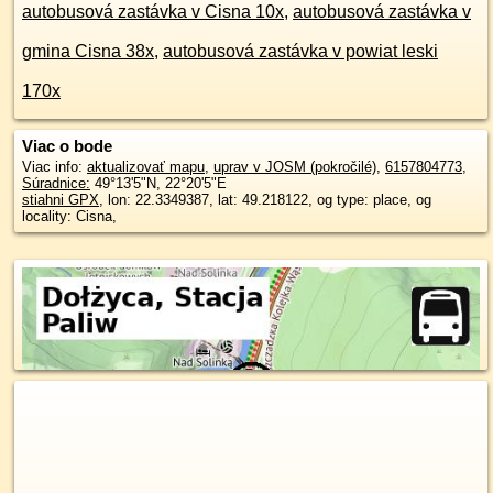
autobusová zastávka v Cisna 10x
,
autobusová zastávka v
gmina Cisna 38x
,
autobusová zastávka v powiat leski
170x
Viac o bode
Viac info:
aktualizovať mapu
,
uprav v JOSM (pokročilé)
,
6157804773
,
Súradnice:
49°13'5"N
,
22°20'5"E
stiahni GPX
, lon: 22.3349387, lat: 49.218122, og type: place, og
locality: Cisna,