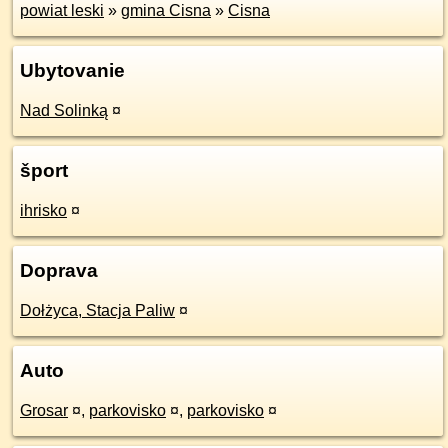
powiat leski
»
gmina Cisna
»
Cisna
Ubytovanie
Nad Solinką
¤
šport
ihrisko
¤
Doprava
Dołżyca, Stacja Paliw
¤
Auto
Grosar
¤
,
parkovisko
¤
,
parkovisko
¤