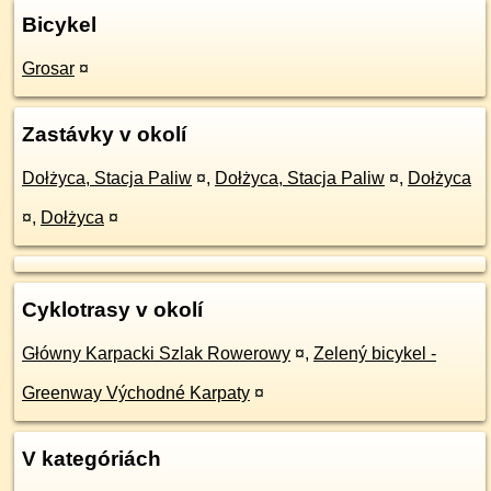
Bicykel
Grosar
¤
Zastávky v okolí
Dołżyca, Stacja Paliw
¤
,
Dołżyca, Stacja Paliw
¤
,
Dołżyca
¤
,
Dołżyca
¤
Cyklotrasy v okolí
Główny Karpacki Szlak Rowerowy
¤
,
Zelený bicykel -
Greenway Východné Karpaty
¤
V kategóriách