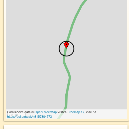
Podkladové dáta ©
OpenStreetMap
vrstva
Freemap.sk
, viac na
100 m
https://poi.oma.sk/n6157804773