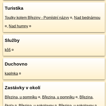
Turistika
Toulky kolem Březiny - Pomístní názvy
¤
,
Nad bednárnou
¤
,
Nad humny
¤
Služby
kôš
¤
Duchovno
kaplnka
¤
Zastávky v okolí
Březina, u pomníku
¤
,
Březina, u pomníku
¤
,
Březina,
škola
¤
,
Březina, u sokolovny
¤
,
Březina, u sokolovny
¤
,