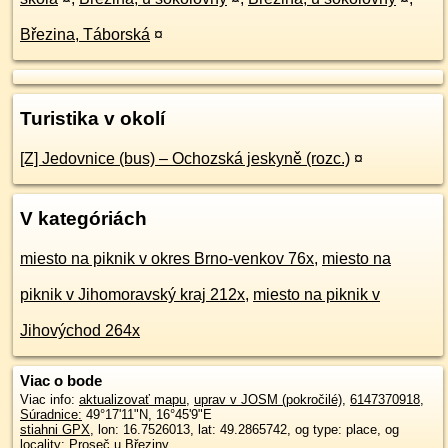
Březina, Táborská
¤
Turistika v okolí
[Z] Jedovnice (bus) – Ochozská jeskyně (rozc.)
¤
V kategóriách
miesto na piknik v okres Brno-venkov 76x
,
miesto na
piknik v Jihomoravský kraj 212x
,
miesto na piknik v
Jihovýchod 264x
Viac o bode
Viac info:
aktualizovať mapu
,
uprav v JOSM (pokročilé)
,
6147370918
,
Súradnice:
49°17'11"N
,
16°45'9"E
stiahni GPX
, lon: 16.7526013, lat: 49.2865742, og type: place, og
locality: Proseč u Březiny,