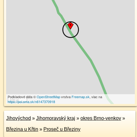
Podkladové dáta ©
OpenStreetMap
vrstva
Freemap.sk
, viac na
100 m
https://poi.oma.sk/n6147370918
Jihovýchod
»
Jihomoravský kraj
»
okres Brno-venkov
»
Březina u Křtin
»
Proseč u Březiny