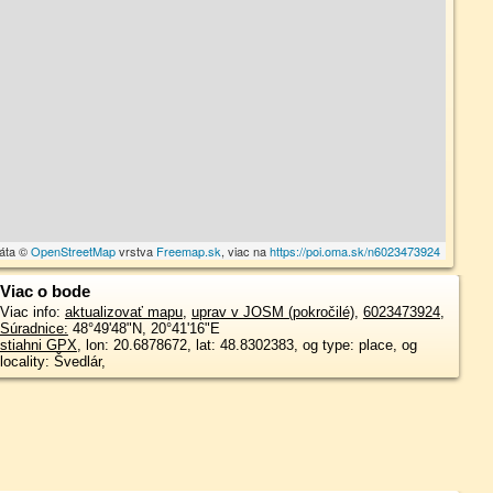
dáta ©
OpenStreetMap
vrstva
Freemap.sk
, viac na
https://poi.oma.sk/n6023473924
Viac o bode
Viac info:
aktualizovať mapu
,
uprav v JOSM (pokročilé)
,
6023473924
,
Súradnice:
48°49'48"N
,
20°41'16"E
stiahni GPX
, lon: 20.6878672, lat: 48.8302383, og type: place, og
locality: Švedlár,