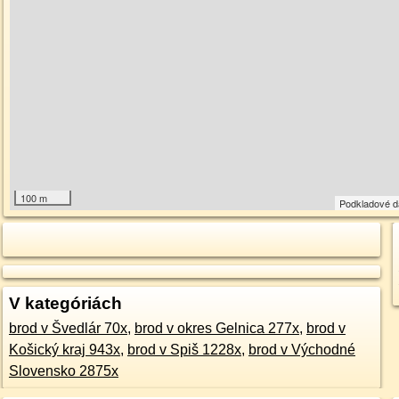
100 m
Podkladové 
V kategóriách
brod v Švedlár 70x
,
brod v okres Gelnica 277x
,
brod v
Košický kraj 943x
,
brod v Spiš 1228x
,
brod v Východné
Slovensko 2875x