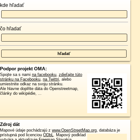
kde hľadať
čo hľadať
Podpor projekt OMA:
Spojte sa s nami
na facebooku
,
zdieľajte túto
stránku na Facebooku
,
na Twittri
, alebo
umiestnite odkaz na svoju stránku.
Ale hlavne doplňte dáta do Openstreetmap,
články do wikipédie, ...
Zdroj dát
Mapové údaje pochádzajú z
www.OpenStreetMap.org
, databáza je
prístupná pod licenciou
ODbL
.
Mapový podklad
vytvára a aktualizuje
Freemap Slovakia