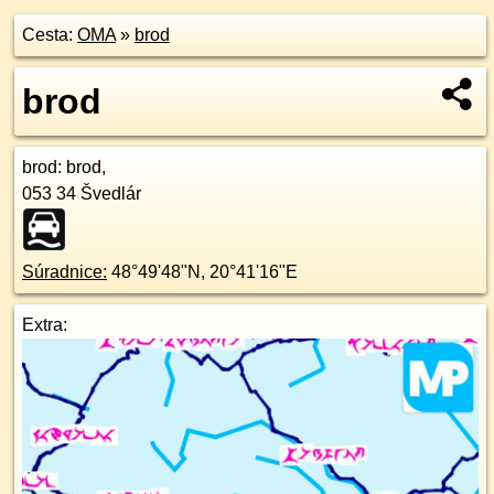
Cesta:
OMA
»
brod
brod
brod
: brod,
053 34
Švedlár
Súradnice:
48°49'48"N
,
20°41'16"E
Extra: