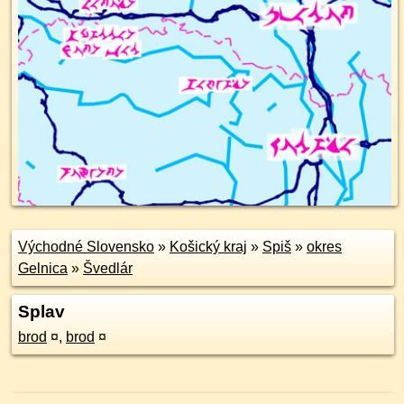
Východné Slovensko
»
Košický kraj
»
Spiš
»
okres
Gelnica
»
Švedlár
Splav
brod
¤
,
brod
¤