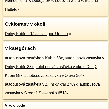
Nemocničná
¤
,
Odbojárov
¤
,
Ľudovíta Štúra
¤
,
Martina
Hattalu
¤
Cyklotrasy v okolí
Dolný Kubín - Rázcestie pod Umrlou
¤
V kategóriách
autobusová zastávka v Kubín 38x
,
autobusová zastávka v
Dolný Kubín 38x
,
autobusová zastávka v okres Dolný
Kubín 88x
,
autobusová zastávka v Orava 304x
,
autobusová zastávka v Žilinský kraj 2709x
,
autobusová
zastávka v Stredné Slovensko 6518x
Viac o bode