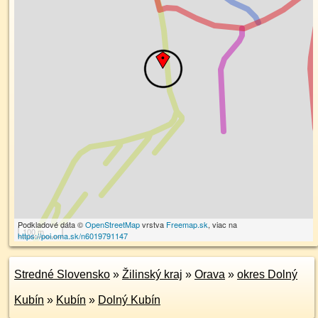
Podkladové dáta ©
OpenStreetMap
vrstva
Freemap.sk
, viac na
100 m
https://poi.oma.sk/n6019791147
Stredné Slovensko
»
Žilinský kraj
»
Orava
»
okres Dolný
Kubín
»
Kubín
»
Dolný Kubín