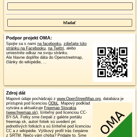
Podpor projekt OMA:
Spojte sa s nami
na facebooku
,
zdieľajte túto
stránku na Facebooku
,
na Twittri
, alebo
umiestnite odkaz na svoju stránku.
Ale hlavne doplňte dáta do Openstreetmap,
články do wikipédie, ...
Zdroj dát
Mapové údaje pochádzajú z
www.OpenStreetMap.org
, databáza je
prístupná pod licenciou
ODbL
.
Mapový podklad
vytvára a aktualizuje
Freemap Slovakia
(www.freemap.sk)
, šíriteľný pod licenciou CC-
BY-SA. Fotky sme čerpali z galérie portálu
freemap.sk, autori fotiek sú uvedení pri
jednotlivých fotkách a sú šíriteľné pod licenciou
CC a z wikipédie. Výškový profil trás čerpáme
z
SRTM
. Niečo vám chýba?
Pridajte to
. Sme