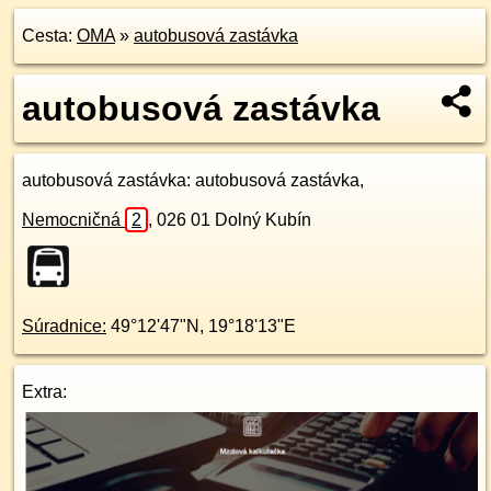
Cesta:
OMA
»
autobusová zastávka
autobusová zastávka
autobusová zastávka
: autobusová zastávka,
Nemocničná
2
,
026 01
Dolný Kubín
Súradnice:
49°12'47"N
,
19°18'13"E
Extra: