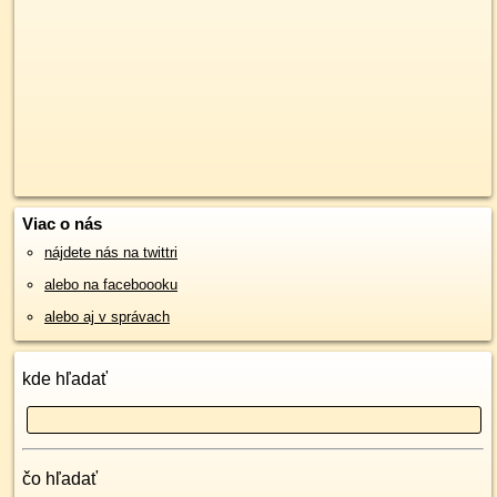
Viac o nás
nájdete nás na twittri
alebo na faceboooku
alebo aj v správach
kde hľadať
čo hľadať