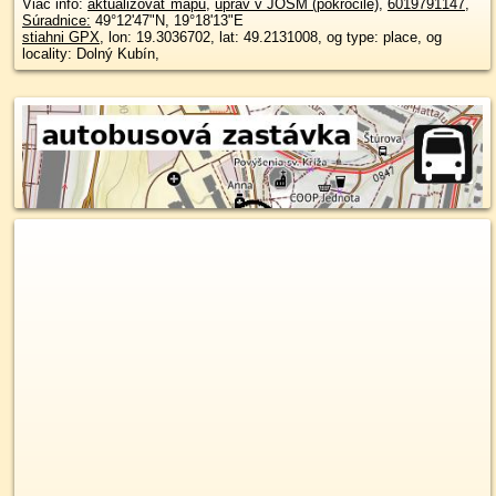
Viac info:
aktualizovať mapu
,
uprav v JOSM (pokročilé)
,
6019791147
,
Súradnice:
49°12'47"N
,
19°18'13"E
stiahni GPX
, lon: 19.3036702, lat: 49.2131008, og type: place, og
locality: Dolný Kubín,