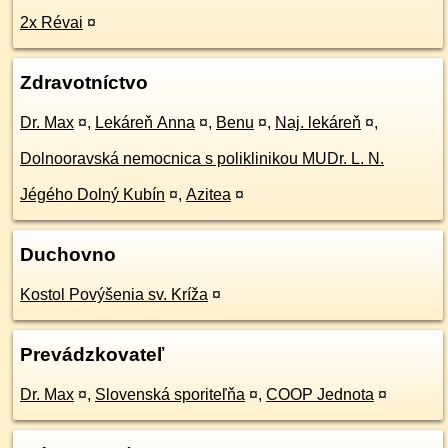
2x Révai
¤
Zdravotníctvo
Dr. Max
¤
,
Lekáreň Anna
¤
,
Benu
¤
,
Naj. lekáreň
¤
,
Dolnooravská nemocnica s poliklinikou MUDr. L. N.
Jégého Dolný Kubín
¤
,
Azitea
¤
Duchovno
Kostol Povýšenia sv. Kríža
¤
Prevádzkovateľ
Dr. Max
¤
,
Slovenská sporiteľňa
¤
,
COOP Jednota
¤