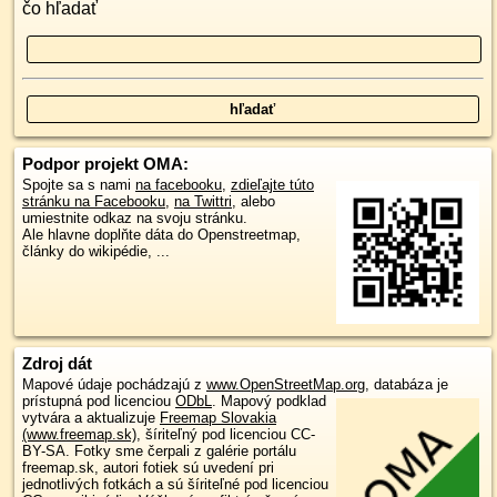
čo hľadať
Podpor projekt OMA:
Spojte sa s nami
na facebooku
,
zdieľajte túto
stránku na Facebooku
,
na Twittri
, alebo
umiestnite odkaz na svoju stránku.
Ale hlavne doplňte dáta do Openstreetmap,
články do wikipédie, ...
Zdroj dát
Mapové údaje pochádzajú z
www.OpenStreetMap.org
, databáza je
prístupná pod licenciou
ODbL
.
Mapový podklad
vytvára a aktualizuje
Freemap Slovakia
(www.freemap.sk)
, šíriteľný pod licenciou CC-
BY-SA. Fotky sme čerpali z galérie portálu
freemap.sk, autori fotiek sú uvedení pri
jednotlivých fotkách a sú šíriteľné pod licenciou