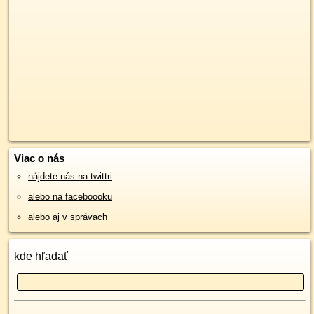
Viac o nás
nájdete nás na twittri
alebo na faceboooku
alebo aj v správach
kde hľadať