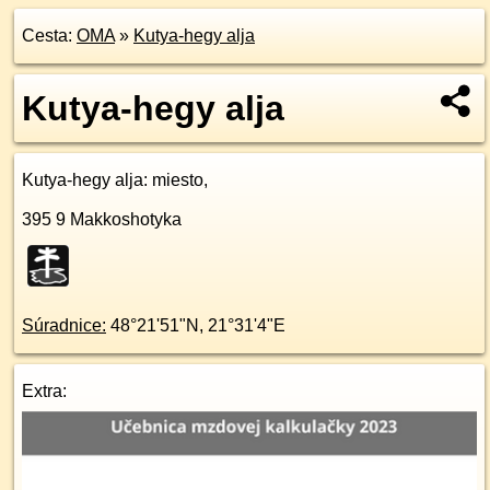
Cesta:
OMA
»
Kutya-hegy alja
Kutya-hegy alja
Kutya-hegy alja
: miesto,
395 9
Makkoshotyka
Súradnice:
48°21'51"N
,
21°31'4"E
Extra: