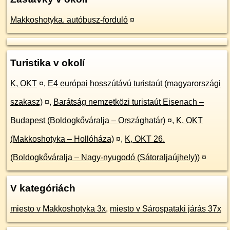
Makkoshotyka. autóbusz-forduló
¤
Turistika v okolí
K, OKT
¤
,
E4 európai hosszútávú turistaút (magyarországi
szakasz)
¤
,
Barátság nemzetközi turistaút Eisenach –
Budapest (Boldogkőváralja – Országhatár)
¤
,
K, OKT
(Makkoshotyka – Hollóháza)
¤
,
K, OKT 26.
(Boldogkőváralja – Nagy-nyugodó (Sátoraljaújhely))
¤
V kategóriách
miesto v Makkoshotyka 3x
,
miesto v Sárospataki járás 37x