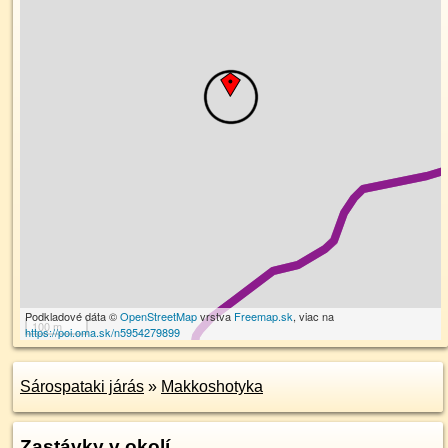
Podkladové dáta ©
OpenStreetMap
vrstva
Freemap.sk
, viac na
100 m
https://poi.oma.sk/n5954279899
Sárospataki járás
»
Makkoshotyka
Zastávky v okolí