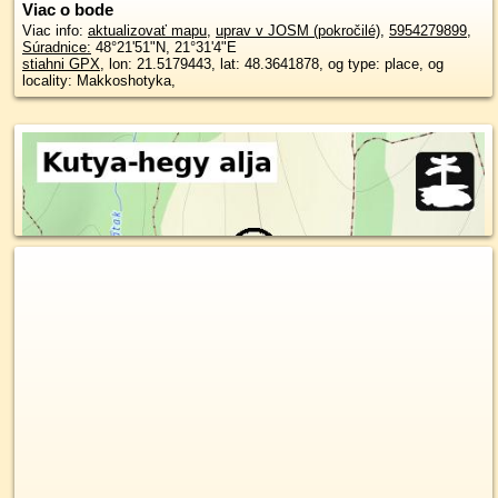
Viac o bode
Viac info:
aktualizovať mapu
,
uprav v JOSM (pokročilé)
,
5954279899
,
Súradnice:
48°21'51"N
,
21°31'4"E
stiahni GPX
, lon: 21.5179443, lat: 48.3641878, og type: place, og
locality: Makkoshotyka,