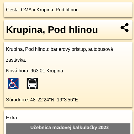
Cesta:
OMA
»
Krupina, Pod hlinou
Krupina, Pod hlinou
Krupina, Pod hlinou
: barierový prístup, autobusová
zastávka,
Nová hora
,
963 01
Krupina
Súradnice:
48°22'24"N
,
19°3'56"E
Extra: