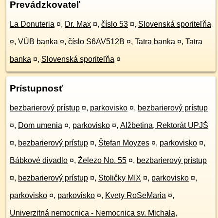
Prevádzkovateľ
La Donuteria
¤
,
Dr. Max
¤
,
číslo 53
¤
,
Slovenská sporiteľňa
¤
,
VÚB banka
¤
,
číslo S6AV512B
¤
,
Tatra banka
¤
,
Tatra
banka
¤
,
Slovenská sporiteľňa
¤
Prístupnosť
bezbarierový prístup
¤
,
parkovisko
¤
,
bezbarierový prístup
¤
,
Dom umenia
¤
,
parkovisko
¤
,
Alžbetina, Rektorát UPJŠ
¤
,
bezbarierový prístup
¤
,
Štefan Moyzes
¤
,
parkovisko
¤
,
Bábkové divadlo
¤
,
Železo No. 55
¤
,
bezbarierový prístup
¤
,
bezbarierový prístup
¤
,
Stoličky MIX
¤
,
parkovisko
¤
,
parkovisko
¤
,
parkovisko
¤
,
Kvety RoSeMaria
¤
,
Univerzitná nemocnica - Nemocnica sv. Michala,