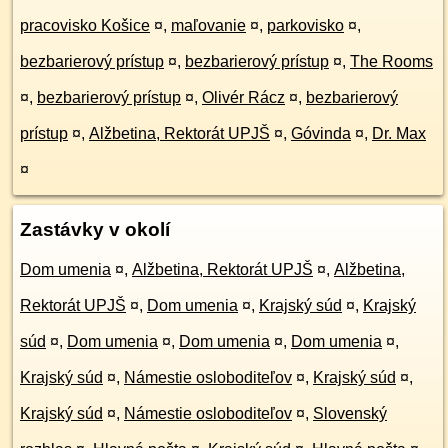
pracovisko Košice
¤
,
maľovanie
¤
,
parkovisko
¤
,
bezbarierový prístup
¤
,
bezbarierový prístup
¤
,
The Rooms
¤
,
bezbarierový prístup
¤
,
Olivér Rácz
¤
,
bezbarierový
prístup
¤
,
Alžbetina, Rektorát UPJŠ
¤
,
Góvinda
¤
,
Dr. Max
¤
Zastávky v okolí
Dom umenia
¤
,
Alžbetina, Rektorát UPJŠ
¤
,
Alžbetina,
Rektorát UPJŠ
¤
,
Dom umenia
¤
,
Krajský súd
¤
,
Krajský
súd
¤
,
Dom umenia
¤
,
Dom umenia
¤
,
Dom umenia
¤
,
Krajský súd
¤
,
Námestie osloboditeľov
¤
,
Krajský súd
¤
,
Krajský súd
¤
,
Námestie osloboditeľov
¤
,
Slovenský