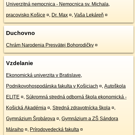
Univerzitná nemocnica - Nemocnica sv. Michala,
pracovisko Košice
¤
,
Dr. Max
¤
,
Vaša Lekáreň
¤
Duchovno
Chrám Narodenia Presvätej Bohorodičky
¤
Vzdelanie
Ekonomická univerzita v Bratislave,
Podnikovohospodárska fakulta v Košiciach
¤
,
Autoškola
ELITE
¤
,
Súkromná stredná odborná škola ekonomická -
Košická Akadémia
¤
,
Stredná zdravotnícka škola
¤
,
Gymnázium Šrobárova
¤
,
Gymnázium a ZŠ Sándora
Máraiho
¤
,
Prírodovedecká fakulta
¤