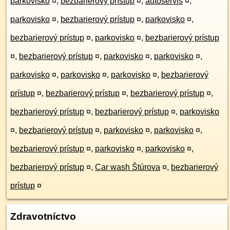
parkovisko
¤
,
bezbarierový prístup
¤
,
autoservis
¤
,
parkovisko
¤
,
bezbarierový prístup
¤
,
parkovisko
¤
,
bezbarierový prístup
¤
,
parkovisko
¤
,
bezbarierový prístup
¤
,
bezbarierový prístup
¤
,
parkovisko
¤
,
parkovisko
¤
,
parkovisko
¤
,
parkovisko
¤
,
parkovisko
¤
,
bezbarierový
prístup
¤
,
bezbarierový prístup
¤
,
bezbarierový prístup
¤
,
bezbarierový prístup
¤
,
bezbarierový prístup
¤
,
parkovisko
¤
,
bezbarierový prístup
¤
,
parkovisko
¤
,
parkovisko
¤
,
bezbarierový prístup
¤
,
parkovisko
¤
,
parkovisko
¤
,
bezbarierový prístup
¤
,
Car wash Štúrova
¤
,
bezbarierový
prístup
¤
Zdravotníctvo