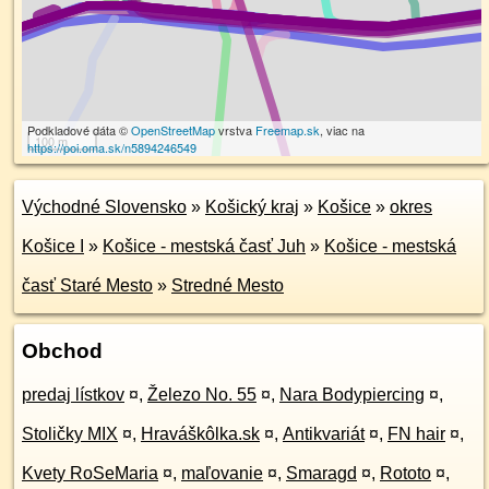
Podkladové dáta ©
OpenStreetMap
vrstva
Freemap.sk
, viac na
100 m
https://poi.oma.sk/n5894246549
Východné Slovensko
»
Košický kraj
»
Košice
»
okres
Košice I
»
Košice - mestská časť Juh
»
Košice - mestská
časť Staré Mesto
»
Stredné Mesto
Obchod
predaj lístkov
¤
,
Železo No. 55
¤
,
Nara Bodypiercing
¤
,
Stoličky MIX
¤
,
Hraváškôlka.sk
¤
,
Antikvariát
¤
,
FN hair
¤
,
Kvety RoSeMaria
¤
,
maľovanie
¤
,
Smaragd
¤
,
Rototo
¤
,