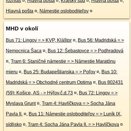
rozhlas
¤
,
Hlavná pošta
¤
,
Krajský súd
¤
,
Hlavná pošta
¤
,
Hlavná pošta
¤
,
Námestie osloboditeľov
¤
MHD v okolí
Bus 71: Lingov = > KVP, Kláštor
¤
,
Bus 56: Madridská = >
Nemocnica Šaca
¤
,
Bus 12: Šebastovce = > Podhradová
¤
,
Tram 6: Staničné námestie = > Námestie Maratónu
mieru
¤
,
Bus 25: Budapeštianska = > Poľov
¤
,
Bus 10:
Madridská = > Obchodné centrum Optima
¤
,
Bus 802431
(59): Košice, AS - > Hýľov,č.d.73
¤
,
Bus 72: Lingov = >
Myslava Grunt
¤
,
Tram 4: Havlíčkova = > Socha Jána
Pavla II.
¤
,
Bus 11: Námestie osloboditeľov = > Luník IX,
sídlisko
¤
,
Tram 4: Socha Jána Pavla II. = > Havlíčkova
¤