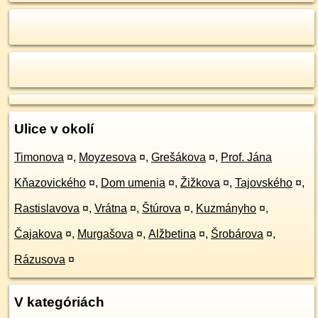
Ulice v okolí
Timonova
¤
,
Moyzesova
¤
,
Grešákova
¤
,
Prof. Jána
Kňazovického
¤
,
Dom umenia
¤
,
Žižkova
¤
,
Tajovského
¤
,
Rastislavova
¤
,
Vrátna
¤
,
Štúrova
¤
,
Kuzmányho
¤
,
Čajakova
¤
,
Murgašova
¤
,
Alžbetina
¤
,
Šrobárova
¤
,
Rázusova
¤
V kategóriách