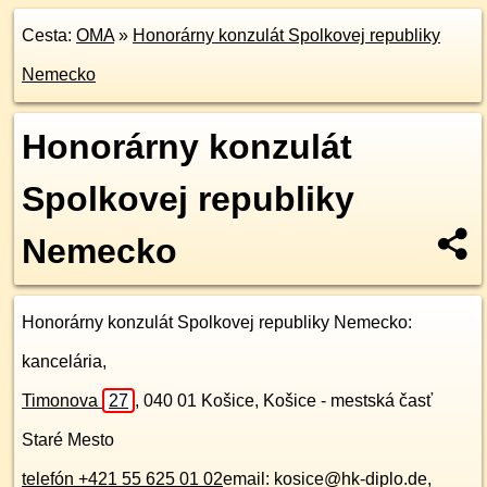
Cesta:
OMA
»
Honorárny konzulát Spolkovej republiky
Nemecko
Honorárny konzulát
Spolkovej republiky
Nemecko
Honorárny konzulát Spolkovej republiky Nemecko
:
kancelária,
Timonova
27
,
040 01
Košice, Košice - mestská časť
Staré Mesto
telefón +421 55 625 01 02
email: kosice@hk-diplo.de,