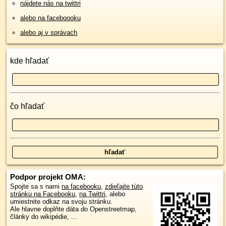
nájdete nás na twittri
alebo na faceboooku
alebo aj v správach
kde hľadať
čo hľadať
Podpor projekt OMA:
Spojte sa s nami
na facebooku
,
zdieľajte túto
stránku na Facebooku
,
na Twittri
, alebo
umiestnite odkaz na svoju stránku.
Ale hlavne doplňte dáta do Openstreetmap,
články do wikipédie, ...