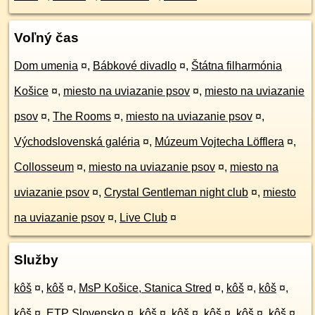
Voľný čas
Dom umenia
¤
,
Bábkové divadlo
¤
,
Štátna filharmónia
Košice
¤
,
miesto na uviazanie psov
¤
,
miesto na uviazanie
psov
¤
,
The Rooms
¤
,
miesto na uviazanie psov
¤
,
Východslovenská galéria
¤
,
Múzeum Vojtecha Löfflera
¤
,
Collosseum
¤
,
miesto na uviazanie psov
¤
,
miesto na
uviazanie psov
¤
,
Crystal Gentleman night club
¤
,
miesto
na uviazanie psov
¤
,
Live Club
¤
Služby
kôš
¤
,
kôš
¤
,
MsP Košice, Stanica Stred
¤
,
kôš
¤
,
kôš
¤
,
kôš
¤
,
ETP Slovensko
¤
,
kôš
¤
,
kôš
¤
,
kôš
¤
,
kôš
¤
,
kôš
¤
,