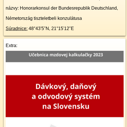
názvy: Honorarkonsul der Bundesrepublik Deutschland,
Németország tiszteletbeli konzulátusa
Súradnice:
48°43'5"N
,
21°15'12"E
Extra: