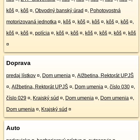
kôš
¤
,
kôš
¤
,
Obvodný banský úrad
¤
,
Pohotovostná
motorizovaná jednotka
¤
,
kôš
¤
,
kôš
¤
,
kôš
¤
,
kôš
¤
,
kôš
¤
,
kôš
¤
,
kôš
¤
,
polícia
¤
,
kôš
¤
,
kôš
¤
,
kôš
¤
,
kôš
¤
,
kôš
¤
,
kôš
¤
Doprava
predaj lístkov
¤
,
Dom umenia
¤
,
Alžbetina, Rektorát UPJŠ
¤
,
Alžbetina, Rektorát UPJŠ
¤
,
Dom umenia
¤
,
číslo 030
¤
,
číslo 029
¤
,
Krajský súd
¤
,
Dom umenia
¤
,
Dom umenia
¤
,
Dom umenia
¤
,
Krajský súd
¤
Auto