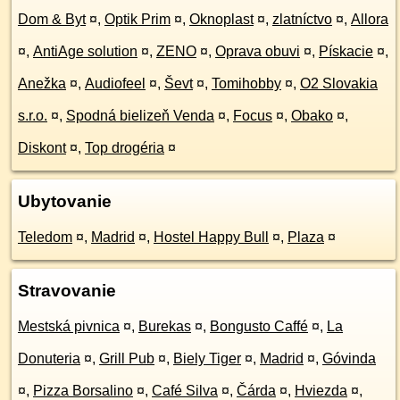
Dom & Byt
¤
,
Optik Prim
¤
,
Oknoplast
¤
,
zlatníctvo
¤
,
Allora
¤
,
AntiAge solution
¤
,
ZENO
¤
,
Oprava obuvi
¤
,
Pískacie
¤
,
Anežka
¤
,
Audiofeel
¤
,
Ševt
¤
,
Tomihobby
¤
,
O2 Slovakia
s.r.o.
¤
,
Spodná bielizeň Venda
¤
,
Focus
¤
,
Obako
¤
,
Diskont
¤
,
Top drogéria
¤
Ubytovanie
Teledom
¤
,
Madrid
¤
,
Hostel Happy Bull
¤
,
Plaza
¤
Stravovanie
Mestská pivnica
¤
,
Burekas
¤
,
Bongusto Caffé
¤
,
La
Donuteria
¤
,
Grill Pub
¤
,
Biely Tiger
¤
,
Madrid
¤
,
Góvinda
¤
,
Pizza Borsalino
¤
,
Café Silva
¤
,
Čárda
¤
,
Hviezda
¤
,