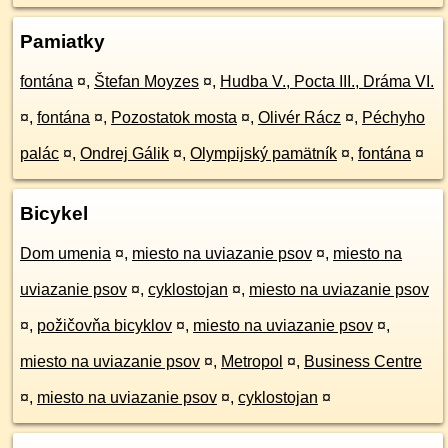
Pamiatky
fontána
¤
,
Štefan Moyzes
¤
,
Hudba V., Pocta III., Dráma VI.
¤
,
fontána
¤
,
Pozostatok mosta
¤
,
Olivér Rácz
¤
,
Péchyho
palác
¤
,
Ondrej Gálik
¤
,
Olympijský pamätník
¤
,
fontána
¤
Bicykel
Dom umenia
¤
,
miesto na uviazanie psov
¤
,
miesto na
uviazanie psov
¤
,
cyklostojan
¤
,
miesto na uviazanie psov
¤
,
požičovňa bicyklov
¤
,
miesto na uviazanie psov
¤
,
miesto na uviazanie psov
¤
,
Metropol
¤
,
Business Centre
¤
,
miesto na uviazanie psov
¤
,
cyklostojan
¤