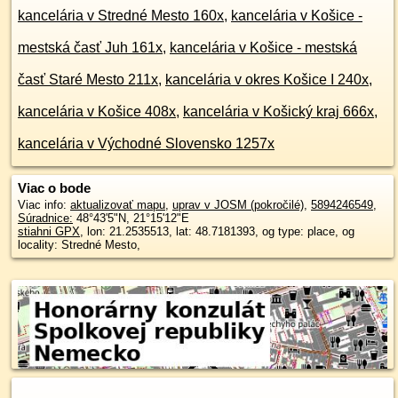
kancelária v Stredné Mesto 160x
,
kancelária v Košice -
mestská časť Juh 161x
,
kancelária v Košice - mestská
časť Staré Mesto 211x
,
kancelária v okres Košice I 240x
,
kancelária v Košice 408x
,
kancelária v Košický kraj 666x
,
kancelária v Východné Slovensko 1257x
Viac o bode
Viac info:
aktualizovať mapu
,
uprav v JOSM (pokročilé)
,
5894246549
,
Súradnice:
48°43'5"N
,
21°15'12"E
stiahni GPX
, lon: 21.2535513, lat: 48.7181393, og type: place, og
locality: Stredné Mesto,