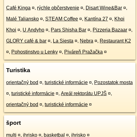
Café Kinga
¤
,
rýchle občerstvenie
¤
,
Disart Wine&Bar
¤
,
Malé Taliansko
¤
,
STEAM Coffee
¤
,
Kantína 27
¤
,
Khoi
Khoi
¤
,
U Andyho
¤
,
Pars Shisha Bar
¤
,
Pizzeria Bazaar
¤
,
GLORY café & bar
¤
,
La Siesta
¤
,
Nebra
¤
,
Restaurant K2
¤
,
Pohostinstvo u Lenky
¤
,
Piváreň Pražačka
¤
Turistika
orientačný bod
¤
,
turistické informácie
¤
,
Pozostatok mosta
¤
,
turistické informácie
¤
,
Areál rektorátu UPJŠ
¤
,
orientačný bod
¤
,
turistické informácie
¤
šport
multi
¤
,
ihrisko
¤
,
basketbal
¤
,
ihrisko
¤