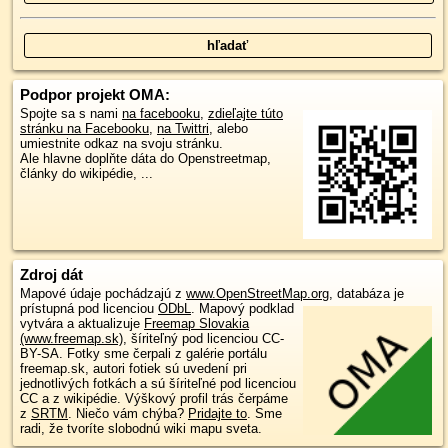
Podpor projekt OMA:
Spojte sa s nami
na facebooku
,
zdieľajte túto
stránku na Facebooku
,
na Twittri
, alebo
umiestnite odkaz na svoju stránku.
Ale hlavne doplňte dáta do Openstreetmap,
články do wikipédie, ...
Zdroj dát
Mapové údaje pochádzajú z
www.OpenStreetMap.org
, databáza je
prístupná pod licenciou
ODbL
.
Mapový podklad
vytvára a aktualizuje
Freemap Slovakia
(www.freemap.sk)
, šíriteľný pod licenciou CC-
BY-SA. Fotky sme čerpali z galérie portálu
freemap.sk, autori fotiek sú uvedení pri
jednotlivých fotkách a sú šíriteľné pod licenciou
CC a z wikipédie. Výškový profil trás čerpáme
z
SRTM
. Niečo vám chýba?
Pridajte to
. Sme
radi, že tvoríte slobodnú wiki mapu sveta.