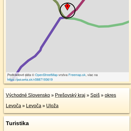
Podkladové dáta ©
OpenStreetMap
vrstva
Freemap.sk
, viac na
100 m
https://poi.oma.sk/n5887193619
Východné Slovensko
»
Prešovský kraj
»
Spiš
»
okres
Levoča
»
Levoča
»
Uloža
Turistika