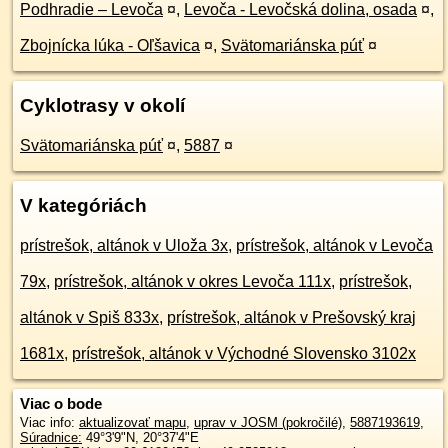
Podhradie – Levoča
¤
,
Levoča - Levočská dolina, osada
¤
,
Zbojnícka lúka - Oľšavica
¤
,
Svätomariánska púť
¤
Cyklotrasy v okolí
Svätomariánska púť
¤
,
5887
¤
V kategóriách
prístrešok, altánok v Uloža 3x
,
prístrešok, altánok v Levoča
79x
,
prístrešok, altánok v okres Levoča 111x
,
prístrešok,
altánok v Spiš 833x
,
prístrešok, altánok v Prešovský kraj
1681x
,
prístrešok, altánok v Východné Slovensko 3102x
Viac o bode
Viac info:
aktualizovať mapu
,
uprav v JOSM (pokročilé)
,
5887193619
,
Súradnice:
49°3'9"N
,
20°37'4"E