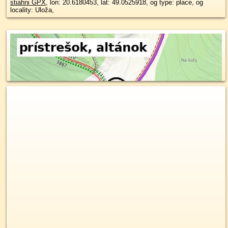
stiahni GPX
, lon: 20.6180453, lat: 49.0525918, og type: place, og
locality: Uloža,