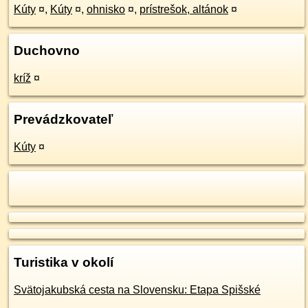
Kúty
¤
,
Kúty
¤
,
ohnisko
¤
,
prístrešok, altánok
¤
Duchovno
kríž
¤
Prevádzkovateľ
Kúty
¤
Turistika v okolí
Svätojakubská cesta na Slovensku: Etapa Spišské