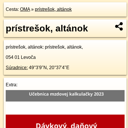
Cesta:
OMA
»
prístrešok, altánok
prístrešok, altánok
prístrešok, altánok
: prístrešok, altánok,
054 01
Levoča
Súradnice:
49°3'9"N
,
20°37'4"E
Extra: