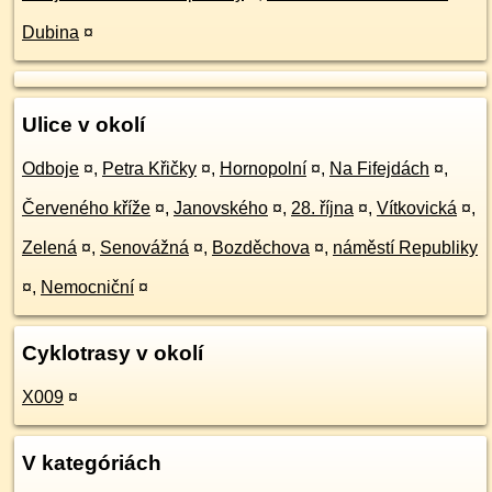
Dubina
¤
Ulice v okolí
Odboje
¤
,
Petra Křičky
¤
,
Hornopolní
¤
,
Na Fifejdách
¤
,
Červeného kříže
¤
,
Janovského
¤
,
28. října
¤
,
Vítkovická
¤
,
Zelená
¤
,
Senovážná
¤
,
Bozděchova
¤
,
náměstí Republiky
¤
,
Nemocniční
¤
Cyklotrasy v okolí
X009
¤
V kategóriách