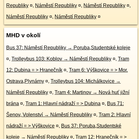
Republiky
¤
,
Náměstí Republiky
¤
,
Náměstí Republiky
¤
,
Náměstí Republiky
¤
,
Náměstí Republiky
¤
MHD v okolí
Bus 37: Náměstí Republiky → Poruba,Studentské koleje
¤
,
Trolleybus 103: Koblov → Náměstí Republiky
¤
,
Tram
12: Dubina = > Hranečník
¤
,
Tram 6: Výškovice = > Mor.
Ostrava,Plynárny
¤
,
Trolleybus 104: Michálkovice →
Náměstí Republiky
¤
,
Tram 4: Martinov → Nová huť jižní
brána
¤
,
Tram 1: Hlavní nádraží = > Dubina
¤
,
Bus 71:
Šenov, Volenství → Náměstí Republiky
¤
,
Tram 2: Hlavní
nádraží = > Výškovice
¤
,
Bus 37: Poruba,Studentské
koleje → Náměstí Republiky
¤
,
Tram 12: Hranečník = >