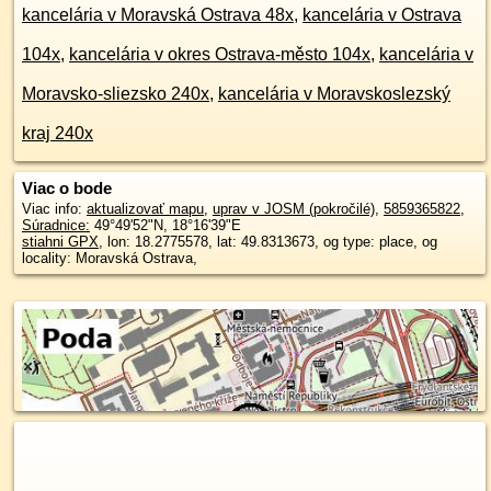
kancelária v Moravská Ostrava 48x
,
kancelária v Ostrava
104x
,
kancelária v okres Ostrava-město 104x
,
kancelária v
Moravsko-sliezsko 240x
,
kancelária v Moravskoslezský
kraj 240x
Viac o bode
Viac info:
aktualizovať mapu
,
uprav v JOSM (pokročilé)
,
5859365822
,
Súradnice:
49°49'52"N
,
18°16'39"E
stiahni GPX
, lon: 18.2775578, lat: 49.8313673, og type: place, og
locality: Moravská Ostrava,