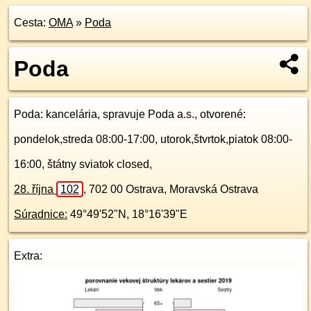
Cesta:
OMA
»
Poda
Poda
Poda
: kancelária, spravuje Poda a.s., otvorené:
pondelok,streda 08:00-17:00, utorok,štvrtok,piatok 08:00-
16:00, štátny sviatok closed,
28. října
102
,
702 00
Ostrava, Moravská Ostrava
Súradnice:
49°49'52"N
,
18°16'39"E
Extra: