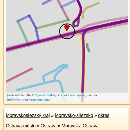
Podkladové dáta ©
OpenStreetMap
vrstva
Freemap.sk
, viac na
100 m
https://poi.oma.sk/n5859365822
Moravskoslezský kraj
»
Moravsko-sliezsko
»
okres
Ostrava-město
»
Ostrava
»
Moravská Ostrava