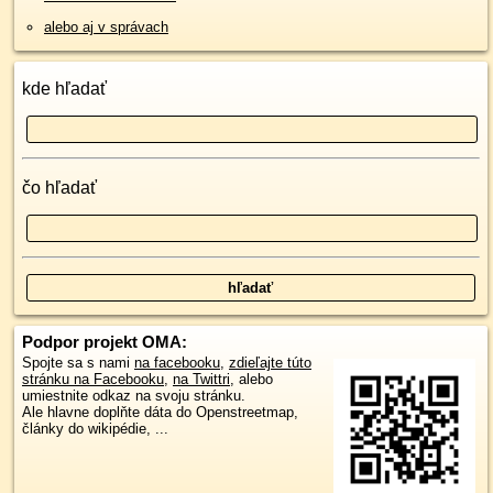
alebo aj v správach
kde hľadať
čo hľadať
Podpor projekt OMA:
Spojte sa s nami
na facebooku
,
zdieľajte túto
stránku na Facebooku
,
na Twittri
, alebo
umiestnite odkaz na svoju stránku.
Ale hlavne doplňte dáta do Openstreetmap,
články do wikipédie, ...