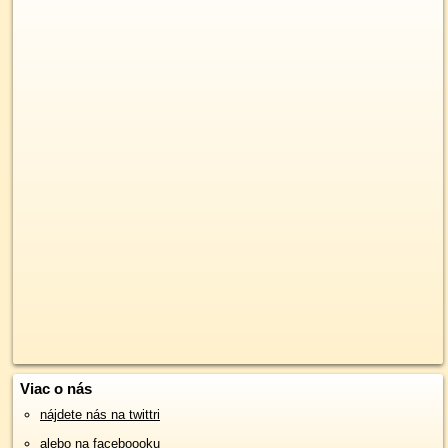
Viac o nás
nájdete nás na twittri
alebo na faceboooku