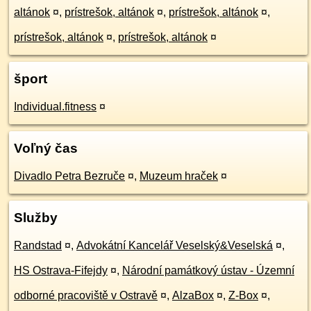
altánok
¤
,
prístrešok, altánok
¤
,
prístrešok, altánok
¤
,
prístrešok, altánok
¤
,
prístrešok, altánok
¤
šport
Individual.fitness
¤
Voľný čas
Divadlo Petra Bezruče
¤
,
Muzeum hraček
¤
Služby
Randstad
¤
,
Advokátní Kancelář Veselský&Veselská
¤
,
HS Ostrava-Fifejdy
¤
,
Národní památkový ústav - Územní
odborné pracoviště v Ostravě
¤
,
AlzaBox
¤
,
Z-Box
¤
,