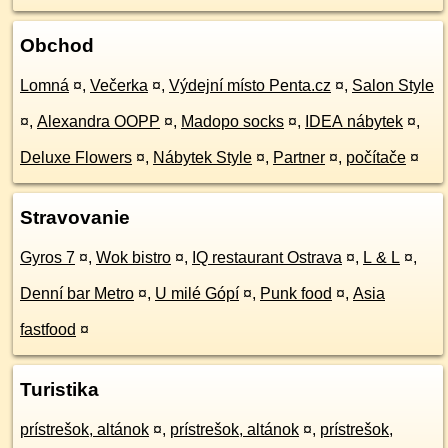
Obchod
Lomná
¤
,
Večerka
¤
,
Výdejní místo Penta.cz
¤
,
Salon Style
¤
,
Alexandra OOPP
¤
,
Madopo socks
¤
,
IDEA nábytek
¤
,
Deluxe Flowers
¤
,
Nábytek Style
¤
,
Partner
¤
,
počítače
¤
Stravovanie
Gyros 7
¤
,
Wok bistro
¤
,
IQ restaurant Ostrava
¤
,
L & L
¤
,
Denní bar Metro
¤
,
U milé Gópí
¤
,
Punk food
¤
,
Asia
fastfood
¤
Turistika
prístrešok, altánok
¤
,
prístrešok, altánok
¤
,
prístrešok,