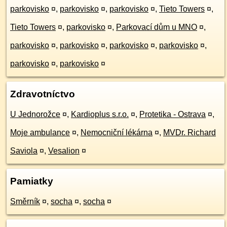
parkovisko
¤
,
parkovisko
¤
,
parkovisko
¤
,
Tieto Towers
¤
,
Tieto Towers
¤
,
parkovisko
¤
,
Parkovací dům u MNO
¤
,
parkovisko
¤
,
parkovisko
¤
,
parkovisko
¤
,
parkovisko
¤
,
parkovisko
¤
,
parkovisko
¤
Zdravotníctvo
U Jednorožce
¤
,
Kardioplus s.r.o.
¤
,
Protetika - Ostrava
¤
,
Moje ambulance
¤
,
Nemocniční lékárna
¤
,
MVDr. Richard
Saviola
¤
,
Vesalion
¤
Pamiatky
Směrník
¤
,
socha
¤
,
socha
¤