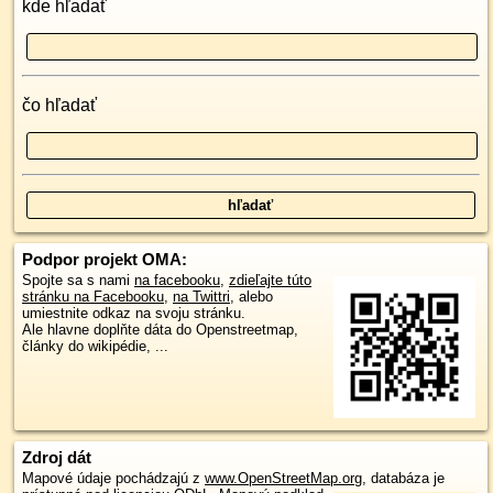
kde hľadať
čo hľadať
Podpor projekt OMA:
Spojte sa s nami
na facebooku
,
zdieľajte túto
stránku na Facebooku
,
na Twittri
, alebo
umiestnite odkaz na svoju stránku.
Ale hlavne doplňte dáta do Openstreetmap,
články do wikipédie, ...
Zdroj dát
Mapové údaje pochádzajú z
www.OpenStreetMap.org
, databáza je