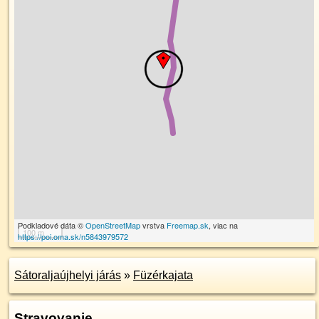
Podkladové dáta ©
OpenStreetMap
vrstva
Freemap.sk
, viac na
100 m
https://poi.oma.sk/n5843979572
Sátoraljaújhelyi járás
»
Füzérkajata
Stravovanie