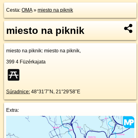
Cesta:
OMA
»
miesto na piknik
miesto na piknik
miesto na piknik
: miesto na piknik,
399 4
Füzérkajata
Súradnice:
48°31'7"N
,
21°29'58"E
Extra: