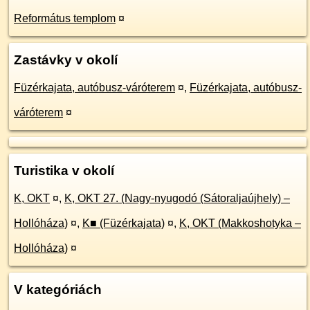
Református templom
¤
Zastávky v okolí
Füzérkajata, autóbusz-váróterem
¤
,
Füzérkajata, autóbusz-
váróterem
¤
Turistika v okolí
K, OKT
¤
,
K, OKT 27. (Nagy-nyugodó (Sátoraljaújhely) –
Hollóháza)
¤
,
K■ (Füzérkajata)
¤
,
K, OKT (Makkoshotyka –
Hollóháza)
¤
V kategóriách