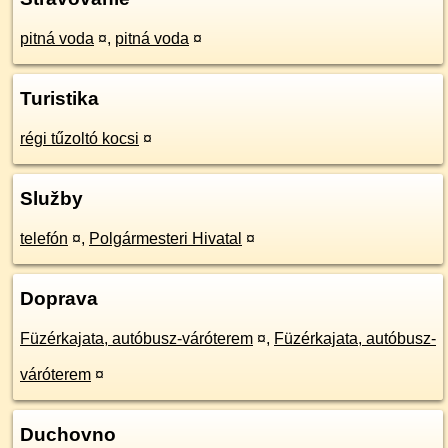
pitná voda
¤
,
pitná voda
¤
Turistika
régi tűzoltó kocsi
¤
Služby
telefón
¤
,
Polgármesteri Hivatal
¤
Doprava
Füzérkajata, autóbusz-váróterem
¤
,
Füzérkajata, autóbusz-
váróterem
¤
Duchovno