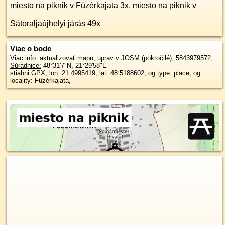
miesto na piknik v Füzérkajata 3x
,
miesto na piknik v
Sátoraljaújhelyi járás 49x
Viac o bode
Viac info:
aktualizovať mapu
,
uprav v JOSM (pokročilé)
,
5843979572
,
Súradnice:
48°31'7"N
,
21°29'58"E
stiahni GPX
, lon: 21.4995419, lat: 48.5188602, og type: place, og
locality: Füzérkajata,