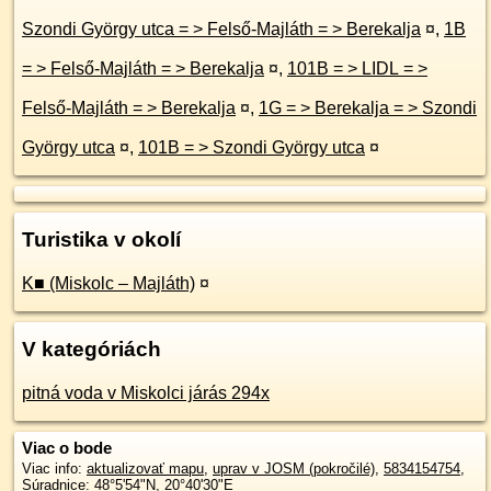
Szondi György utca = > Felső-Majláth = > Berekalja
¤
,
1B
= > Felső-Majláth = > Berekalja
¤
,
101B = > LIDL = >
Felső-Majláth = > Berekalja
¤
,
1G = > Berekalja = > Szondi
György utca
¤
,
101B = > Szondi György utca
¤
Turistika v okolí
K■ (Miskolc – Majláth)
¤
V kategóriách
pitná voda v Miskolci járás 294x
Viac o bode
Viac info:
aktualizovať mapu
,
uprav v JOSM (pokročilé)
,
5834154754
,
Súradnice:
48°5'54"N
,
20°40'30"E