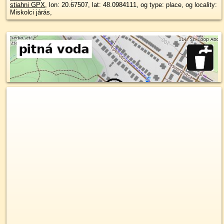
stiahni GPX
, lon: 20.67507, lat: 48.0984111, og type: place, og locality:
Miskolci járás,