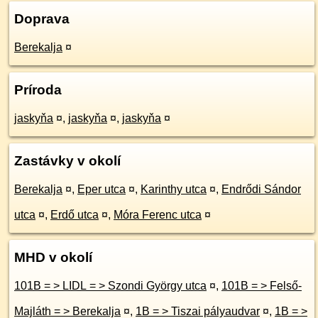
Doprava
Berekalja
¤
Príroda
jaskyňa
¤
,
jaskyňa
¤
,
jaskyňa
¤
Zastávky v okolí
Berekalja
¤
,
Eper utca
¤
,
Karinthy utca
¤
,
Endrődi Sándor
utca
¤
,
Erdő utca
¤
,
Móra Ferenc utca
¤
MHD v okolí
101B = > LIDL = > Szondi György utca
¤
,
101B = > Felső-
Majláth = > Berekalja
¤
,
1B = > Tiszai pályaudvar
¤
,
1B = >