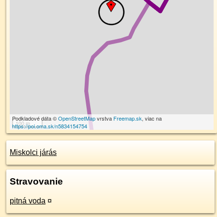
Podkladové dáta ©
OpenStreetMap
vrstva
Freemap.sk
, viac na
100 m
https://poi.oma.sk/n5834154754
Miskolci járás
Stravovanie
pitná voda
¤