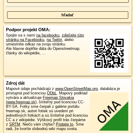
Podpor projekt OMA:
Spojte sa s nami
na facebooku
,
zdieľajte túto
stránku na Facebooku
,
na Twittri
, alebo
umiestnite odkaz na svoju stránku.
Ale hlavne doplňte dáta do Openstreetmap,
články do wikipédie, ...
Zdroj dát
Mapové údaje pochádzajú z
www.OpenStreetMap.org
, databáza je
prístupná pod licenciou
ODbL
.
Mapový podklad
vytvára a aktualizuje
Freemap Slovakia
(www.freemap.sk)
, šíriteľný pod licenciou CC-
BY-SA. Fotky sme čerpali z galérie portálu
freemap.sk, autori fotiek sú uvedení pri
jednotlivých fotkách a sú šíriteľné pod licenciou
CC a z wikipédie. Výškový profil trás čerpáme
z
SRTM
. Niečo vám chýba?
Pridajte to
. Sme
radi, že tvoríte slobodnú wiki mapu sveta.