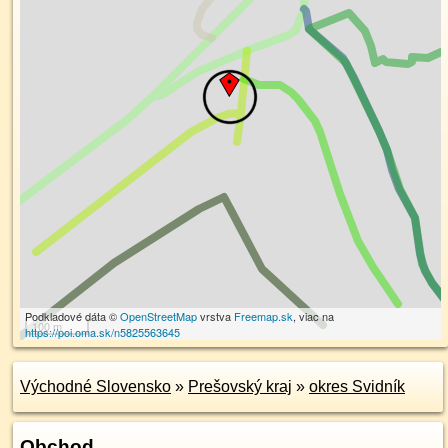
Podkladové dáta ©
OpenStreetMap
vrstva
Freemap.sk
, viac na
100 m
https://poi.oma.sk/n5825563645
Východné Slovensko
»
Prešovský kraj
»
okres Svidník
Obchod