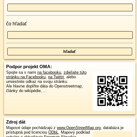
čo hľadať
Podpor projekt OMA:
Spojte sa s nami
na facebooku
,
zdieľajte túto
stránku na Facebooku
,
na Twittri
, alebo
umiestnite odkaz na svoju stránku.
Ale hlavne doplňte dáta do Openstreetmap,
články do wikipédie, ...
Zdroj dát
Mapové údaje pochádzajú z
www.OpenStreetMap.org
, databáza je
prístupná pod licenciou
ODbL
.
Mapový podklad
vytvára a aktualizuje
Freemap Slovakia