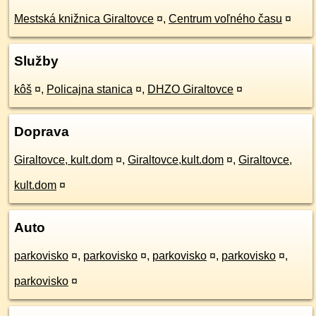
Mestská knižnica Giraltovce
¤
,
Centrum voľného času
¤
Služby
kôš
¤
,
Policajna stanica
¤
,
DHZO Giraltovce
¤
Doprava
Giraltovce, kult.dom
¤
,
Giraltovce,kult.dom
¤
,
Giraltovce,
kult.dom
¤
Auto
parkovisko
¤
,
parkovisko
¤
,
parkovisko
¤
,
parkovisko
¤
,
parkovisko
¤