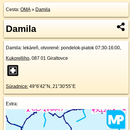
Cesta:
OMA
»
Damila
Damila
Damila
: lekáreň, otvorené: pondelok-piatok 07:30-16:00,
Kukorelliho
,
087 01
Giraltovce
Súradnice:
49°6'42"N
,
21°30'55"E
Extra: