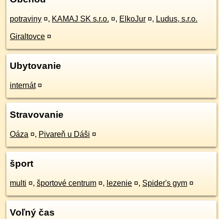
potraviny
¤
,
KAMAJ SK s.r.o.
¤
,
ElkoJur
¤
,
Ludus, s.r.o.
Giraltovce
¤
Ubytovanie
internát
¤
Stravovanie
Oáza
¤
,
Pivareň u Dáši
¤
šport
multi
¤
,
športové centrum
¤
,
lezenie
¤
,
Spider's gym
¤
Voľný čas