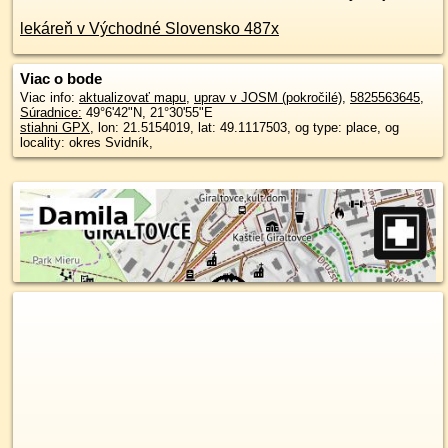
lekáreň v Východné Slovensko 487x
Viac o bode
Viac info:
aktualizovať mapu
,
uprav v JOSM (pokročilé)
,
5825563645
,
Súradnice:
49°6'42"N
,
21°30'55"E
stiahni GPX
, lon: 21.5154019, lat: 49.1117503, og type: place, og
locality: okres Svidník,