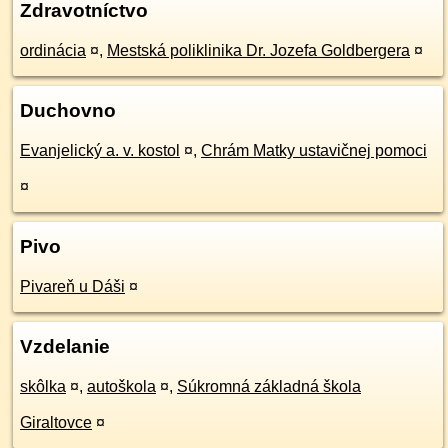
Zdravotníctvo
ordinácia
¤
,
Mestská poliklinika Dr. Jozefa Goldbergera
¤
Duchovno
Evanjelický a. v. kostol
¤
,
Chrám Matky ustavičnej pomoci
¤
Pivo
Pivareň u Dáši
¤
Vzdelanie
skôlka
¤
,
autoškola
¤
,
Súkromná základná škola
Giraltovce
¤