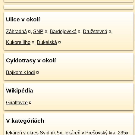
Ulice v okolí
Záhradná
¤
,
SNP
¤
,
Bardejovská
¤
,
Družstevná
¤
,
Kukorelliho
¤
,
Dukelská
¤
Cyklotrasy v okolí
Bajkom k lodi
¤
Wikipédia
Giraltovce
¤
V kategóriách
lekáreň v okres Svidník 5x
,
lekáreň v Prešovský kraj 235x
,