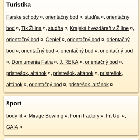
Turistika
Farské schody
¤
,
orientačný bod
¤
,
studňa
¤
,
orientačný
bod
¤
,
Tik Žilina
¤
,
studňa
¤
,
Krajská hvezdáreň v Žiline
¤
,
orientačný bod
¤
,
Čepieľ
¤
,
orientačný bod
¤
,
orientačný
bod
¤
,
orientačný bod
¤
,
orientačný bod
¤
,
orientačný bod
¤
,
Dom umenia Fatra
¤
,
J. REKA
¤
,
orientačný bod
¤
,
prístrešok, altánok
¤
,
prístrešok, altánok
¤
,
prístrešok,
altánok
¤
,
orientačný bod
¤
,
prístrešok, altánok
¤
šport
body fit
¤
,
Mirage Bowling
¤
,
Form Factory
¤
,
Fit Up!
¤
,
GAIA
¤