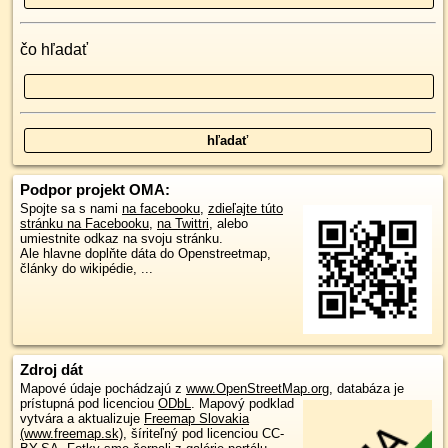
čo hľadať
Podpor projekt OMA:
Spojte sa s nami
na facebooku
,
zdieľajte túto
stránku na Facebooku
,
na Twittri
, alebo
umiestnite odkaz na svoju stránku.
Ale hlavne doplňte dáta do Openstreetmap,
články do wikipédie, ...
Zdroj dát
Mapové údaje pochádzajú z
www.OpenStreetMap.org
, databáza je
prístupná pod licenciou
ODbL
.
Mapový podklad
vytvára a aktualizuje
Freemap Slovakia
(www.freemap.sk)
, šíriteľný pod licenciou CC-