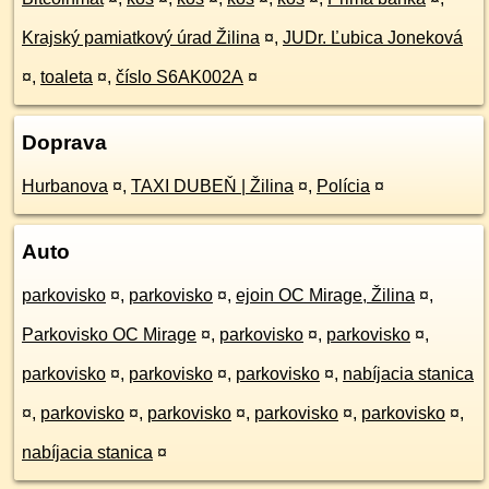
Krajský pamiatkový úrad Žilina
¤
,
JUDr. Ľubica Joneková
¤
,
toaleta
¤
,
číslo S6AK002A
¤
Doprava
Hurbanova
¤
,
TAXI DUBEŇ | Žilina
¤
,
Polícia
¤
Auto
parkovisko
¤
,
parkovisko
¤
,
ejoin OC Mirage, Žilina
¤
,
Parkovisko OC Mirage
¤
,
parkovisko
¤
,
parkovisko
¤
,
parkovisko
¤
,
parkovisko
¤
,
parkovisko
¤
,
nabíjacia stanica
¤
,
parkovisko
¤
,
parkovisko
¤
,
parkovisko
¤
,
parkovisko
¤
,
nabíjacia stanica
¤