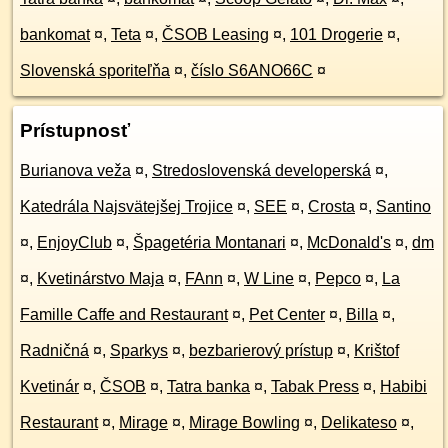
bankomat
¤
,
Teta
¤
,
ČSOB Leasing
¤
,
101 Drogerie
¤
,
Slovenská sporiteľňa
¤
,
číslo S6ANO66C
¤
Prístupnosť
Burianova veža
¤
,
Stredoslovenská developerská
¤
,
Katedrála Najsvätejšej Trojice
¤
,
SEE
¤
,
Crosta
¤
,
Santino
¤
,
EnjoyClub
¤
,
Špagetéria Montanari
¤
,
McDonald's
¤
,
dm
¤
,
Kvetinárstvo Maja
¤
,
FAnn
¤
,
W Line
¤
,
Pepco
¤
,
La
Famille Caffe and Restaurant
¤
,
Pet Center
¤
,
Billa
¤
,
Radničná
¤
,
Sparkys
¤
,
bezbarierový prístup
¤
,
Krištof
Kvetinár
¤
,
ČSOB
¤
,
Tatra banka
¤
,
Tabak Press
¤
,
Habibi
Restaurant
¤
,
Mirage
¤
,
Mirage Bowling
¤
,
Delikateso
¤
,