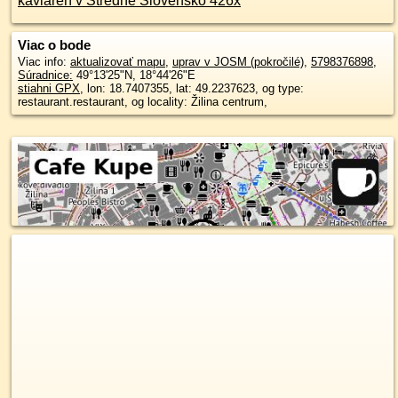
kaviareň v Stredné Slovensko 426x
Viac o bode
Viac info:
aktualizovať mapu
,
uprav v JOSM (pokročilé)
,
5798376898
,
Súradnice:
49°13'25"N
,
18°44'26"E
stiahni GPX
, lon: 18.7407355, lat: 49.2237623, og type:
restaurant.restaurant, og locality: Žilina centrum,