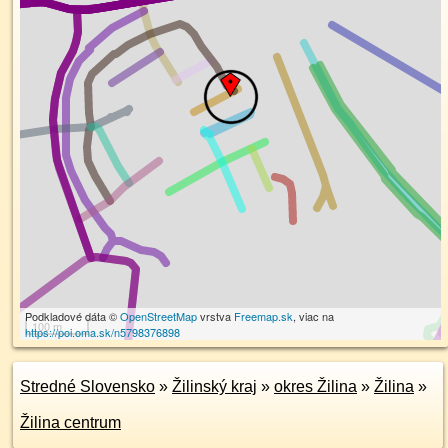
Podkladové dáta ©
OpenStreetMap
vrstva
Freemap.sk
, viac na
100 m
https://poi.oma.sk/n5798376898
Stredné Slovensko
»
Žilinský kraj
»
okres Žilina
»
Žilina
»
Žilina centrum