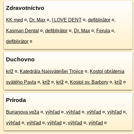
Zdravotníctvo
KK med
¤
,
Dr. Max
¤
,
I LOVE DENT
¤
,
defiblirátor
¤
,
Kasman Dental
¤
,
defiblirátor
¤
,
Dr. Max
¤
,
Ferula
¤
,
defiblirátor
¤
Duchovno
kríž
¤
,
Katedrála Najsvätejšej Trojice
¤
,
Kostol obrátenia
svätého Pavla
¤
,
kríž
¤
,
kríž
¤
,
Kostol sv. Barbory
¤
,
kríž
¤
Príroda
Burianova veža
¤
,
výhľad
¤
,
výhľad
¤
,
výhľad
¤
,
výhľad
¤
,
výhľad
¤
,
výhľad
¤
,
výhľad
¤
,
výhľad
¤
,
výhľad
¤