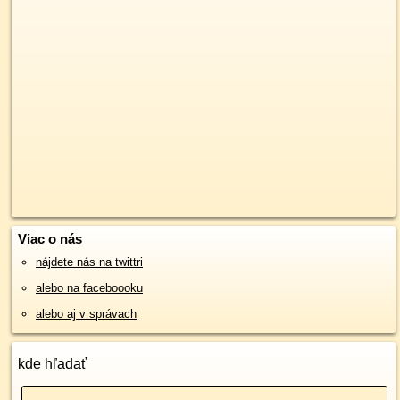
Viac o nás
nájdete nás na twittri
alebo na faceboooku
alebo aj v správach
kde hľadať