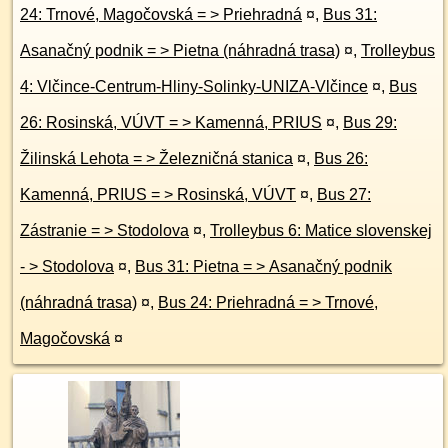
24: Trnové, Magočovská = > Priehradná
¤
,
Bus 31:
Asanačný podnik = > Pietna (náhradná trasa)
¤
,
Trolleybus
4: Vlčince-Centrum-Hliny-Solinky-UNIZA-Vlčince
¤
,
Bus
26: Rosinská, VÚVT = > Kamenná, PRIUS
¤
,
Bus 29:
Žilinská Lehota = > Železničná stanica
¤
,
Bus 26:
Kamenná, PRIUS = > Rosinská, VÚVT
¤
,
Bus 27:
Zástranie = > Stodolova
¤
,
Trolleybus 6: Matice slovenskej
- > Stodolova
¤
,
Bus 31: Pietna = > Asanačný podnik
(náhradná trasa)
¤
,
Bus 24: Priehradná = > Trnové,
Magočovská
¤