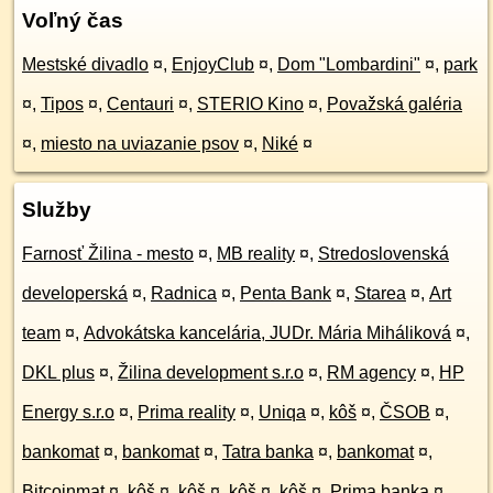
Voľný čas
Mestské divadlo
¤
,
EnjoyClub
¤
,
Dom "Lombardini"
¤
,
park
¤
,
Tipos
¤
,
Centauri
¤
,
STERIO Kino
¤
,
Považská galéria
¤
,
miesto na uviazanie psov
¤
,
Niké
¤
Služby
Farnosť Žilina - mesto
¤
,
MB reality
¤
,
Stredoslovenská
developerská
¤
,
Radnica
¤
,
Penta Bank
¤
,
Starea
¤
,
Art
team
¤
,
Advokátska kancelária, JUDr. Mária Miháliková
¤
,
DKL plus
¤
,
Žilina development s.r.o
¤
,
RM agency
¤
,
HP
Energy s.r.o
¤
,
Prima reality
¤
,
Uniqa
¤
,
kôš
¤
,
ČSOB
¤
,
bankomat
¤
,
bankomat
¤
,
Tatra banka
¤
,
bankomat
¤
,
Bitcoinmat
¤
,
kôš
¤
,
kôš
¤
,
kôš
¤
,
kôš
¤
,
Prima banka
¤
,