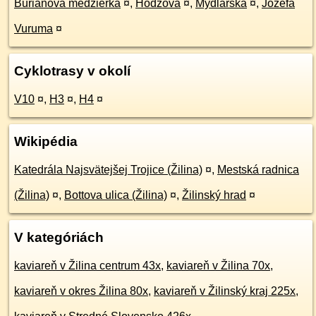
Burianova medzierka
¤
,
Hodžova
¤
,
Mydlárska
¤
,
Jozefa
Vuruma
¤
Cyklotrasy v okolí
V10
¤
,
H3
¤
,
H4
¤
Wikipédia
Katedrála Najsvätejšej Trojice (Žilina)
¤
,
Mestská radnica
(Žilina)
¤
,
Bottova ulica (Žilina)
¤
,
Žilinský hrad
¤
V kategóriách
kaviareň v Žilina centrum 43x
,
kaviareň v Žilina 70x
,
kaviareň v okres Žilina 80x
,
kaviareň v Žilinský kraj 225x
,