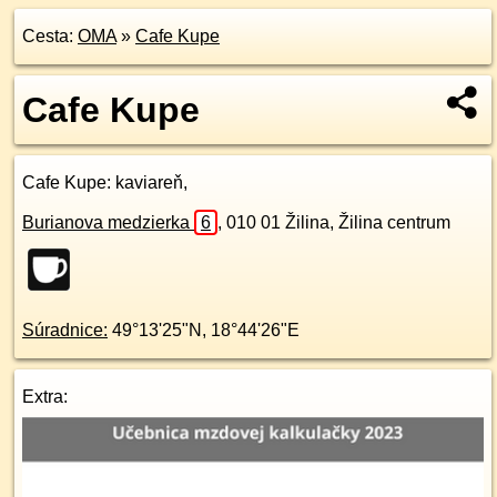
Cesta:
OMA
»
Cafe Kupe
Cafe Kupe
Cafe Kupe
: kaviareň,
Burianova medzierka
6
,
010 01
Žilina, Žilina centrum
Súradnice:
49°13'25"N
,
18°44'26"E
Extra: