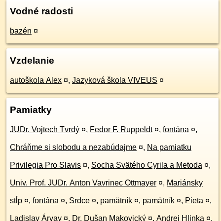
Vodné radosti
bazén
¤
Vzdelanie
autoškola Alex
¤
,
Jazyková škola VIVEUS
¤
Pamiatky
JUDr. Vojtech Tvrdý
¤
,
Fedor F. Ruppeldt
¤
,
fontána
¤
,
Chráňme si slobodu a nezabúdajme
¤
,
Na pamiatku
Privilegia Pro Slavis
¤
,
Socha Svätého Cyrila a Metoda
¤
,
Univ. Prof. JUDr. Anton Vavrinec Ottmayer
¤
,
Mariánsky
stĺp
¤
,
fontána
¤
,
Srdce
¤
,
pamätník
¤
,
pamätník
¤
,
Pieta
¤
,
Ladislav Árvay
¤
,
Dr. Dušan Makovický
¤
,
Andrej Hlinka
¤
,