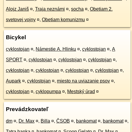
Alojz Janiš
¤
,
Traja neznámi
¤
,
socha
¤
,
Obetiam 2.
svetovej vojny
¤
,
Obetiam komunizmu
¤
Bicykel
cyklostojan
¤
,
Námestie A. Hlinku
¤
,
cyklostojan
¤
,
A
SPORT
¤
,
cyklostojan
¤
,
cyklostojan
¤
,
cyklostojan
¤
,
cyklostojan
¤
,
cyklostojan
¤
,
cyklostojan
¤
,
cyklostojan
¤
,
Aupark
¤
,
cyklostojan
¤
,
miesto na uviazanie psov
¤
,
cyklostojan
¤
,
cyklopumpa
¤
,
Mestský úrad
¤
Prevádzkovateľ
dm
¤
,
Dr. Max
¤
,
Billa
¤
,
ČSOB
¤
,
bankomat
¤
,
bankomat
¤
,
Tatra banka
¤
,
bankomat
¤
,
Scoop Gelato
¤
,
Dr. Max
¤
,