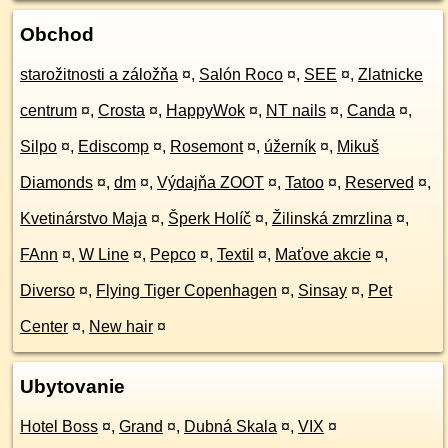
Obchod
starožitnosti a záložňa
¤
,
Salón Roco
¤
,
SEE
¤
,
Zlatnicke
centrum
¤
,
Crosta
¤
,
HappyWok
¤
,
NT nails
¤
,
Canda
¤
,
Silpo
¤
,
Ediscomp
¤
,
Rosemont
¤
,
úžerník
¤
,
Mikuš
Diamonds
¤
,
dm
¤
,
Výdajňa ZOOT
¤
,
Tatoo
¤
,
Reserved
¤
,
Kvetinárstvo Maja
¤
,
Šperk Holíč
¤
,
Žilinská zmrzlina
¤
,
FAnn
¤
,
W Line
¤
,
Pepco
¤
,
Textil
¤
,
Maťove akcie
¤
,
Diverso
¤
,
Flying Tiger Copenhagen
¤
,
Sinsay
¤
,
Pet
Center
¤
,
New hair
¤
Ubytovanie
Hotel Boss
¤
,
Grand
¤
,
Dubná Skala
¤
,
VIX
¤