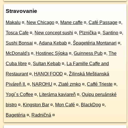
Stravovanie
Makalu
¤
,
New Chicago
¤
,
Mane caffe
¤
,
Café Passage
¤
,
Tosca Cafe
¤
,
New concept sushi
¤
,
Plznička
¤
,
Santino
¤
,
Sushi Bonsai
¤
,
Adana Kebab
¤
,
Špagetéria Montanari
¤
,
McDonald's
¤
,
Hostinec Sýpka
¤
,
Guinness Pub
¤
,
The
Cuba libre
¤
,
Sultan Kebab
¤
,
La Famille Caffe and
Restaurant
¤
,
HANOI FOOD
¤
,
Žilinská Meštianská
Piváreň II.
¤
,
NAROHU
¤
,
Zlaté zrnko
¤
,
Caffé Trieste
¤
,
Yogi´s Coffee
¤
,
Literárna kaviareň
¤
,
Quipu peruánské
bistro
¤
,
Kingston Bar
¤
,
Mon Café
¤
,
BlackDog
¤
,
Bagetéria
¤
,
Radničná
¤