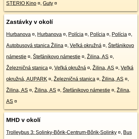
STERIO Kino
¤
,
Guty
¤
Zastávky v okolí
Hurbanova
¤
,
Hurbanova
¤
,
Polícia
¤
,
Polícia
¤
,
Polícia
¤
,
Autobusová stanica Žilina
¤
,
Veľká okružná
¤
,
Štefánikovo
námestie
¤
,
Štefánikovo námestie
¤
,
Žilina, AS
¤
,
Železničná stanica
¤
,
Veľká okružná
¤
,
Žilina, AS
¤
,
Veľká
okružná, AUPARK
¤
,
Železničná stanica
¤
,
Žilina, AS
¤
,
Žilina, AS
¤
,
Žilina, AS
¤
,
Štefánikovo námestie
¤
,
Žilina,
AS
¤
MHD v okolí
Trolleybus 3: Solinky-Bôrik-Centrum-Bôrik-Solinky
¤
,
Bus