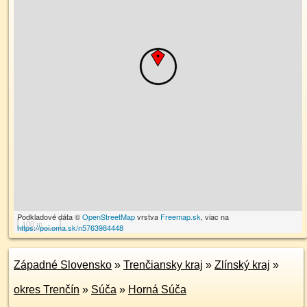
Podkladové dáta ©
OpenStreetMap
vrstva
Freemap.sk
, viac na
100 m
https://poi.oma.sk/n5763984448
Západné Slovensko
»
Trenčiansky kraj
»
Zlínský kraj
»
okres Trenčín
»
Súča
»
Horná Súča