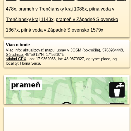
478x
,
prameň v Trenčiansky kraj 1088x
,
pitná voda v
Trenčiansky kraj 1143x
,
prameň v Západné Slovensko
1367x
,
pitná voda v Západné Slovensko 1579x
Viac o bode
Viac info:
aktualizovať mapu
,
uprav v JOSM (pokročilé)
,
5763984448
,
Súradnice:
48°59'13"N
,
17°56'10"E
stiahni GPX
, lon: 17.9362053, lat: 48.9870327, og type: place, og
locality: Horná Súča,