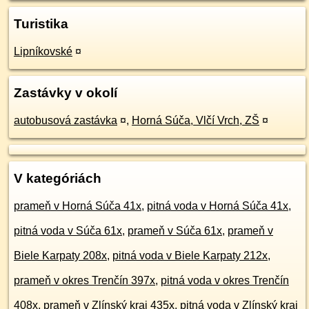
Turistika
Lipníkovské
¤
Zastávky v okolí
autobusová zastávka
¤
,
Horná Súča, Vlčí Vrch, ZŠ
¤
V kategóriách
prameň v Horná Súča 41x
,
pitná voda v Horná Súča 41x
,
pitná voda v Súča 61x
,
prameň v Súča 61x
,
prameň v
Biele Karpaty 208x
,
pitná voda v Biele Karpaty 212x
,
prameň v okres Trenčín 397x
,
pitná voda v okres Trenčín
408x
,
prameň v Zlínský kraj 435x
,
pitná voda v Zlínský kraj