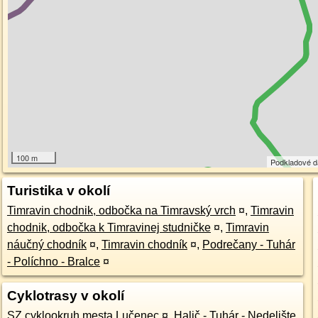
100 m
Podkladové 
Turistika v okolí
Timravin chodnik, odbočka na Timravský vrch
¤
,
Timravin
chodnik, odbočka k Timravinej studničke
¤
,
Timravin
náučný chodník
¤
,
Timravin chodník
¤
,
Podrečany - Tuhár
- Políchno - Bralce
¤
Cyklotrasy v okolí
SZ cyklookruh mesta Lučenec
¤
,
Halič - Tuhár - Nedelište