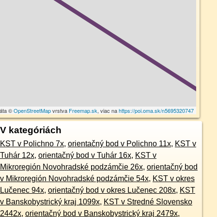
dáta ©
OpenStreetMap
vrstva
Freemap.sk
, viac na
https://poi.oma.sk/n5695320747
V kategóriách
KST v Polichno 7x
,
orientačný bod v Polichno 11x
,
KST v
Tuhár 12x
,
orientačný bod v Tuhár 16x
,
KST v
Mikroregión Novohradské podzámčie 26x
,
orientačný bod
v Mikroregión Novohradské podzámčie 54x
,
KST v okres
Lučenec 94x
,
orientačný bod v okres Lučenec 208x
,
KST
v Banskobystrický kraj 1099x
,
KST v Stredné Slovensko
2442x
,
orientačný bod v Banskobystrický kraj 2479x
,