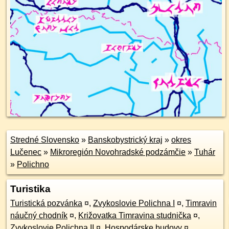
Stredné Slovensko
»
Banskobystrický kraj
»
okres
Lučenec
»
Mikroregión Novohradské podzámčie
»
Tuhár
»
Polichno
Turistika
Turistická pozvánka
¤
,
Zvykoslovie Polichna I
¤
,
Timravin
náučný chodník
¤
,
Križovatka Timravina studnička
¤
,
Zvykoslovie Polichna II
¤
,
Hospodárske budovy
¤
,