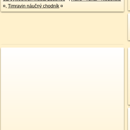
¤
,
Timravin náučný chodník
¤