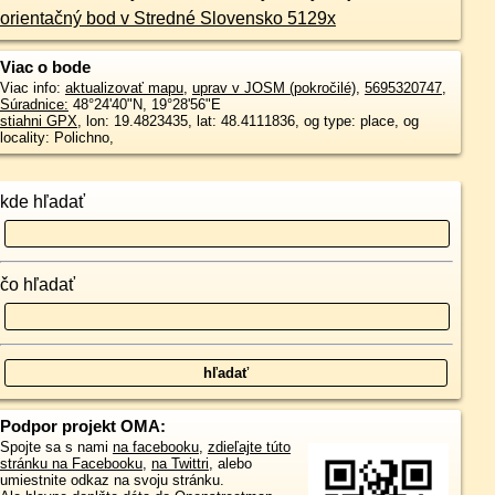
orientačný bod v Stredné Slovensko 5129x
Viac o bode
Viac info:
aktualizovať mapu
,
uprav v JOSM (pokročilé)
,
5695320747
,
Súradnice:
48°24'40"N
,
19°28'56"E
stiahni GPX
, lon: 19.4823435, lat: 48.4111836, og type: place, og
locality: Polichno,
kde hľadať
čo hľadať
Podpor projekt OMA:
Spojte sa s nami
na facebooku
,
zdieľajte túto
stránku na Facebooku
,
na Twittri
, alebo
umiestnite odkaz na svoju stránku.