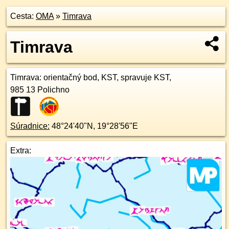
Cesta:
OMA
»
Timrava
Timrava
Timrava
: orientačný bod, KST, spravuje KST,
985 13
Polichno
Súradnice:
48°24'40"N
,
19°28'56"E
Extra: