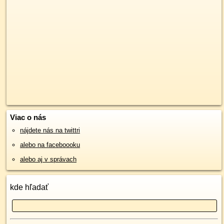
Viac o nás
nájdete nás na twittri
alebo na faceboooku
alebo aj v správach
kde hľadať