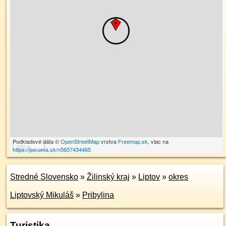
Podkladové dáta ©
OpenStreetMap
vrstva
Freemap.sk
, viac na
100 m
https://poi.oma.sk/n5657434465
Stredné Slovensko
»
Žilinský kraj
»
Liptov
»
okres
Liptovský Mikuláš
»
Pribylina
Turistika