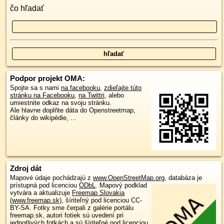
čo hľadať
Podpor projekt OMA:
Spojte sa s nami
na facebooku
,
zdieľajte túto
stránku na Facebooku
,
na Twittri
, alebo
umiestnite odkaz na svoju stránku.
Ale hlavne doplňte dáta do Openstreetmap,
články do wikipédie, ...
Zdroj dát
Mapové údaje pochádzajú z
www.OpenStreetMap.org
, databáza je
prístupná pod licenciou
ODbL
.
Mapový podklad
vytvára a aktualizuje
Freemap Slovakia
(www.freemap.sk)
, šíriteľný pod licenciou CC-
BY-SA. Fotky sme čerpali z galérie portálu
freemap.sk, autori fotiek sú uvedení pri
jednotlivých fotkách a sú šíriteľné pod licenciou