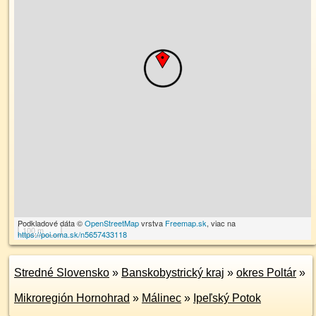
Podkladové dáta ©
OpenStreetMap
vrstva
Freemap.sk
, viac na
100 m
https://poi.oma.sk/n5657433118
Stredné Slovensko
»
Banskobystrický kraj
»
okres Poltár
»
Mikroregión Hornohrad
»
Málinec
»
Ipeľský Potok