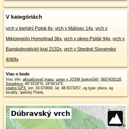
V kategóriách
vrch v Ipeľský Potok 6x
,
vrch v Málinec 14x
,
vrch v
Mikroregión Hornohrad 36x
,
vrch v okres Poltár 94x
,
vrch v
Banskobystrický kraj 2132x
,
vrch v Stredné Slovensko
4069x
Viac o bode
Viac info:
aktualizovať mapu
,
uprav v JOSM (pokročilé)
,
5657433118
,
Súradnice:
48°33'26"N
,
19°40'14"E
stiahni GPX
, lon: 19.670692, lat: 48.5573257, og type: place, og
locality: Ipeľský Potok,