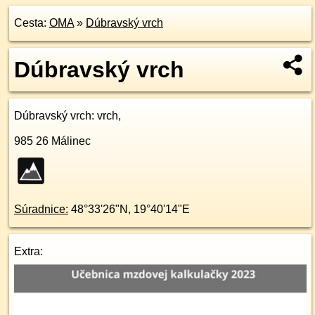
Cesta:
OMA
»
Dúbravský vrch
Dúbravský vrch
Dúbravský vrch
: vrch,
985 26
Málinec
Súradnice:
48°33'26"N
,
19°40'14"E
Extra: