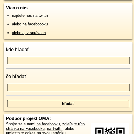
Viac o nás
nájdete nás na twittri
alebo na faceboooku
alebo aj v správach
kde hľadať
čo hľadať
Podpor projekt OMA:
Spojte sa s nami
na facebooku
,
zdieľajte túto
stránku na Facebooku
,
na Twittri
, alebo
umiestnite odkaz na svoju stránku.